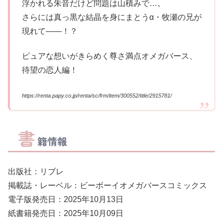
浮かれる朱音だけど問題は山積みで…。
さらには真っ黒な結晶を身にまとうα・牧瀬の兄が
現れて――！？
ピュアな想いがきらめく尊さ満点オメガバース、
待望の恋人編！
https://renta.papy.co.jp/renta/sc/frm/item/300552/title/2915781/
書
籍情報
出版社：リブレ
掲載誌・レーベル：ビーボーイオメガバースコミックス
電子版発売日：2025年10月13日
紙書籍発売日：2025年10月09日