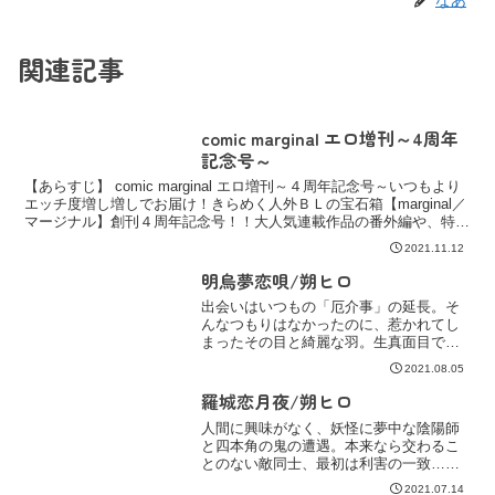
関連記事
comic marginal エロ増刊～4周年
記念号～
【あらすじ】 comic marginal エロ増刊～４周年記念号～いつもより
エッチ度増し増しでお届け！きらめく人外ＢＬの宝石箱【marginal／
マージナル】創刊４周年記念号！！大人気連載作品の番外編や、特別
読み切り作品がぎゅっと詰まった...
2021.11.12
明烏夢恋唄/朔ヒロ
出会いはいつもの「厄介事」の延長。そ
んなつもりはなかったのに、惹かれてし
まったその目と綺麗な羽。生真面目で不
器用で、信じやすい。そんな暁人さんが
2021.08.05
恋した妖・自ら望んで男娼となり責務を
果たしてきた翠蓮が、初めて選択した“相
羅城恋月夜/朔ヒロ
手”。『…あんたを...
人間に興味がなく、妖怪に夢中な陰陽師
と四本角の鬼の遭遇。本来なら交わるこ
とのない敵同士、最初は利害の一致…だ
ったはずなのに。契り、共に過ごし、互
2021.07.14