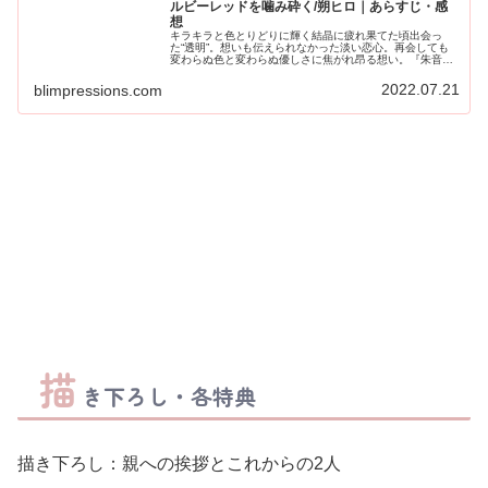
ルビーレッドを噛み砕く/朔ヒロ｜あらすじ・感
想
キラキラと色とりどりに輝く結晶に疲れ果てた頃出会っ
た“透明”。想いも伝えられなかった淡い恋心。再会しても
変わらぬ色と変わらぬ優しさに焦がれ昂る想い。『朱音に
傍にいて欲しい』⋆養護教諭βｘピュアヤンキーΩ⋆サファイ
アブルーの愛に溺れる、5年越...
2022.07.21
blimpressions.com
描
き下ろし・各特典
描き下ろし：親への挨拶とこれからの2人