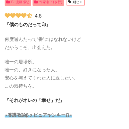
BL漫画感想
作家名：(さ行)
朔ヒロ
4.8
『僕のものだって印』
何度噛んだって“番”にはなれないけど
だからこそ、出会えた。
唯一の居場所。
唯一の、好きになった人。
安心を与えてくれた人に返したい、
この気持ちを。
『それがオレの「幸せ」だ』
⋆養護教諭βｘピュアヤンキーΩ⋆