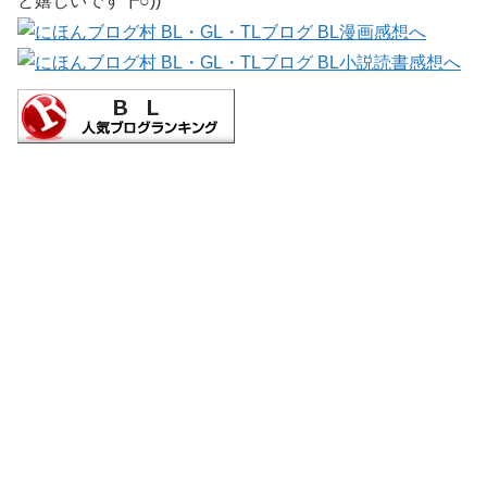
と嬉しいです┏○))