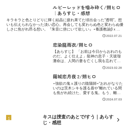
いを知るほどに惹かれ合い・恋焦がれる
ように求め合う心。だけど知ってしまっ
ルビーレッドを噛み砕く/朔ヒロ
た“過去”と...
｜あらすじ・感想
キラキラと色とりどりに輝く結晶に疲れ果てた頃出会った“透明”。想
いも伝えられなかった淡い恋心。再会しても変わらぬ色と変わらぬ優
しさに焦がれ昂る想い。『朱音に傍にいて欲しい』⋆養護教諭βｘピ
ュアヤンキーΩ⋆サファイアブルーの愛に溺れる、5年越...
2022.07.21
恋染龍雨衣/朔ヒロ
【あらすじ】 「お前は今日からおれのも
のだ。よく仕えよ」龍神の息子・天玻瑠
灘命は、人間の妻を亡くし我を忘れて嵐
を起こす父をなだめるため、母にそっく
2023.02.28
りな遊女を借りに妖怪専門の遊郭・かす
み楼を訪れていた。その帰り、妖怪に襲
羅城恋月夜 2/朔ヒロ
われて今にも死にそうな...
⋆強欲の鬼ｘ護りの陰陽師⋆“おれがなりた
いのは茨木シキを護る盾や”離れている間
も焦がれ続けた、愛する鬼。もう、離れ
たくなくてその優しい心を、護りたく
2024.07.03
て。強くなった。共に、生きるために。
『全ておれのものにしたいと欲が出た』
キスは捜査のあとで/すう｜あらす
じ・感想