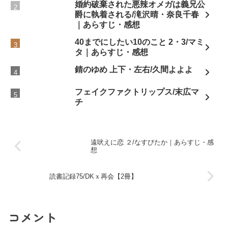
婚約破棄された悪辣オメガは義兄公
爵に執着される/滝沢晴・奈良千春
｜あらすじ・感想
40までにしたい10のこと 2・3/マミ
タ｜あらすじ・感想
錆のゆめ 上下・左右/久間よよよ
フェイクファクトリップス/末広マ
チ
遠吠えに恋 ２/なすびたか｜あらすじ・感
想
読書記録75/DKｘ再会【2冊】
コメント