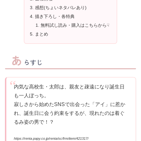
感想(ちょいネタバレあり)
描き下ろし・各特典
無料試し読み・購入はこちらから☟
まとめ
あ
らすじ
内気な高校生・太郎は、親友と疎遠になり誕生日
も一人ぼっち。
寂しさから始めたSNSで出会った「アイ」に惹か
れ、誕生日に会う約束をするが、現れたのは着ぐ
るみ姿の男で！？
https://renta.papy.co.jp/renta/sc/frm/item/421317/