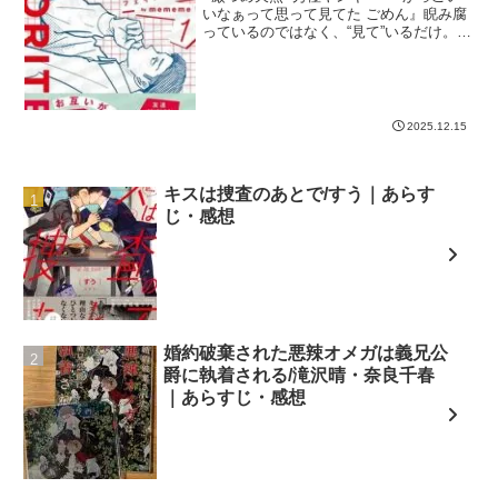
いなぁって思って見てた ごめん』睨み腐
っているのではなく、“見て”いるだけ。推
しではあるけれどお友達の申し出は断固
拒否。ただ、その尊き存在に感謝の気持
ちを。『今日もバリかっこいいで！松本
くん！』
2025.12.15
キスは捜査のあとで/すう｜あらす
じ・感想
婚約破棄された悪辣オメガは義兄公
爵に執着される/滝沢晴・奈良千春
｜あらすじ・感想