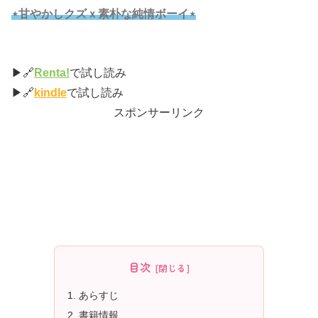
⋆甘やかしクズｘ素朴な純情ボーイ⋆
▶🔗
Renta!
で試し読み
▶🔗
kindle
で試し読み
スポンサーリンク
目次
あらすじ
書籍情報