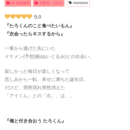
BL漫画感想
作家名：(ま行)
mememe
5.0
『たろくんのこと食べたいもん』
『次会ったらキスするから』
一軍から逃げた先にいた
イケメン(予想)狼(ぬいぐるみ)との出会い。
寂しかった毎日が楽しくなって
悲しみから一転、幸せに満ちた誕生日。
だけど、突然現れ突然消えた
「アイくん」との「次」、は、。
『俺と付き合おう たろくん』