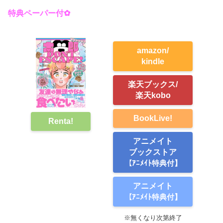
特典ペーパー付✿
amazon/
kindle
楽天ブックス/
楽天kobo
BookLive!
Renta!
アニメイト
ブックストア
【ｱﾆﾒｲﾄ特典付】
アニメイト
【ｱﾆﾒｲﾄ特典付】
※無くなり次第終了