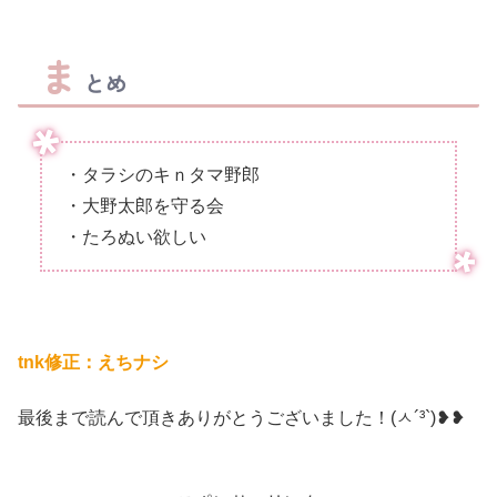
ま
とめ
・タラシのキｎタマ野郎
・大野太郎を守る会
・たろぬい欲しい
tnk修正：えちナシ
最後まで読んで頂きありがとうございました！(ㅅ´³`)❥❥