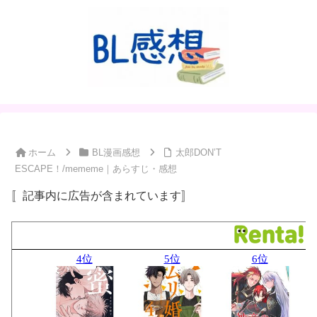
ホーム
BL漫画感想
太郎DON’T
ESCAPE！/mememe｜あらすじ・感想
〚記事内に広告が含まれています〛