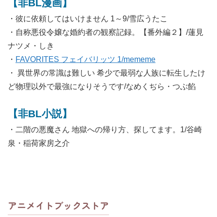
【非BL漫画】
・彼に依頼してはいけません 1～9/雪広うたこ
・自称悪役令嬢な婚約者の観察記録。【番外編２】/蓮見
ナツメ・しき
・
FAVORITES フェイバリッツ 1/mememe
・ 異世界の常識は難しい 希少で最弱な人族に転生したけ
ど物理以外で最強になりそうです/なめくぢら・つぶ餡
【非BL小説】
・二階の悪魔さん 地獄への帰り方、探してます。1/谷崎
泉・稲荷家房之介
アニメイトブックストア