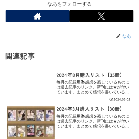
なあをフォローする
なあ
関連記事
2024年8月購入リスト【35冊】
毎月の記録用📚感想を残しているものに
は過去記事のリンク、新刊には★が付い
ています。まとめて感想を書いている作
品にはラインと、その下にリンクを。/暑
2024.09.02
い暑い夏が終わ…ってませんが、一先ず
夏休みという大変なイベントが終わりま
2024年3月購入リスト【30冊】
した。ただ、北海道は
毎月の記録用📚感想を残しているものに
は過去記事のリンク、新刊には★が付い
ています。まとめて感想を書いている作
品にはラインと、その下にリンクを。電
子書籍コミックシーモア【BL漫画】