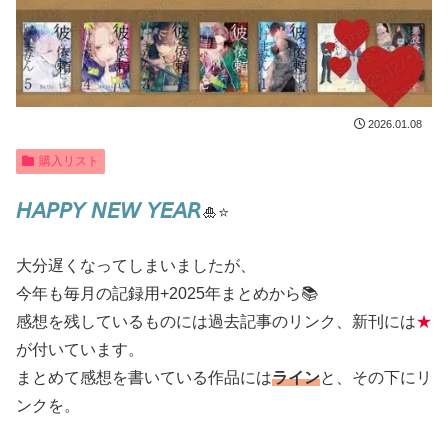
2026.01.08
購入リスト
𝘏𝘈𝘗𝘗𝘠 𝘕𝘌𝘞 𝘠𝘌𝘈𝘙
🎍⭐️
大分遅くなってしまいましたが、
今年も毎月の記録用+2025年まとめから📚
感想を残しているものには過去記事のリンク、新刊には
★
が付いています。
まとめて感想を書いている作品には
ライン
と、その下にリ
ンクを。