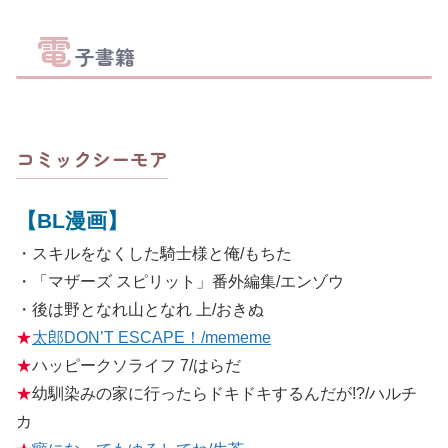
電
子書籍
コミックシーモア
【BL漫画】
・スキルをなくした騎士様と俺/もちた
・「マザーズ スピリット」番外編集/エンゾウ
・後は野となれ山となれ 上/おきぬ
★
太郎DON’T ESCAPE！/mememe
★
ハッピークソライフ 7/はらだ
★
幼馴染みの家に行ったらドキドキするんだが!?/ハルチ
カ