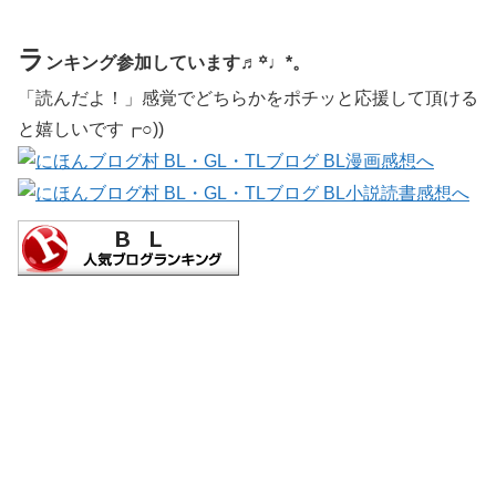
ラ
ンキング参加しています♬꙳♩*。
「読んだよ！」感覚でどちらかをポチッと応援して頂ける
と嬉しいです┏○))