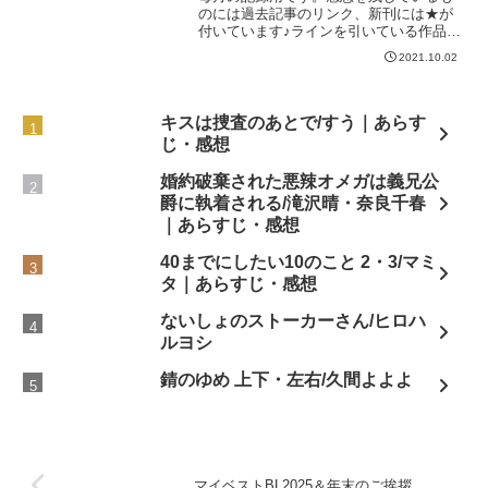
のには過去記事のリンク、新刊には★が
付いています♪ラインを引いている作品は
読書記録にまとめてありますので、その
2021.10.02
リンクを٩(ˊᗜˋ*)و✧コミックシーモア【BL
漫画】★【単話】花丸漫画 友情バイブ
レーション...
キスは捜査のあとで/すう｜あらす
じ・感想
婚約破棄された悪辣オメガは義兄公
爵に執着される/滝沢晴・奈良千春
｜あらすじ・感想
40までにしたい10のこと 2・3/マミ
タ｜あらすじ・感想
ないしょのストーカーさん/ヒロハ
ルヨシ
錆のゆめ 上下・左右/久間よよよ
マイベストBL2025＆年末のご挨拶