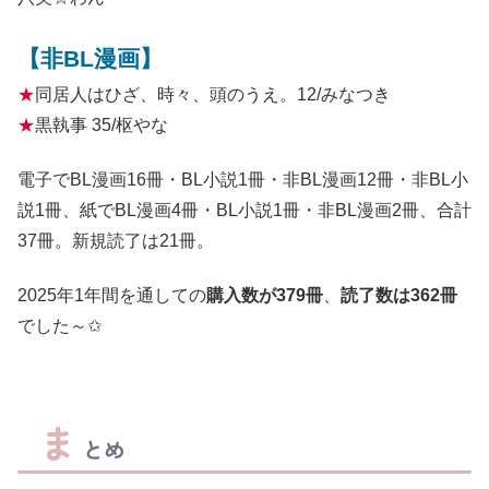
【非BL漫画】
★
同居人はひざ、時々、頭のうえ。12/みなつき
★
黒執事 35/枢やな
電子でBL漫画16冊・BL小説1冊・非BL漫画12冊・非BL小
説1冊、紙でBL漫画4冊・BL小説1冊・非BL漫画2冊、合計
37冊。新規読了は21冊。
2025年1年間を通しての
購入数が379冊
、
読了数は362冊
でした～✩
ま
とめ