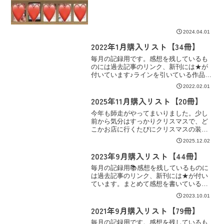
★The Red Thread 3・4/晴山日々子・
Lazys...
2024.04.01
2022年1月購入リスト【34冊】
毎月の記録用です。感想を残しているも
のには過去記事のリンク、新刊には★が
付いています♪ラインを引いている作品は
読書記録にまとめてありますので、その
2022.02.01
リンクを。コミックシーモア【BL漫画】
★ファーストコール1 ~童貞外科医、年下
2025年11月購入リスト【20冊】
ヤクザの嫁にされ...
今年も師走がやってまいりました。少し
前から気分はすっかりクリスマスで、ど
こかお店に行くたびにクリスマスの装飾
を見てワクワクしたりついついクリスマ
2025.12.02
スグッズを買ってしまったり何かと楽し
い気分で過ごせています♩会社のBGMも
2023年9月購入リスト【44冊】
もちろんクリスマス一色🎄✨
毎月の記録用📚感想を残しているものに
は過去記事のリンク、新刊には★が付い
ています。まとめて感想を書いている作
品にはラインと、その下にリンクを。コ
2023.10.01
ミックシーモア【BL漫画】★あいつと俺
の「好き」の顛末＠兄襲来！/アオヒトヒ
2021年9月購入リスト【79冊】
ラ★佐久間くんと多喜...
毎月の記録用です。感想を残しているも