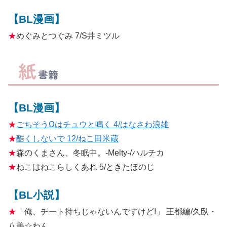
【BL漫画】
★
めぐみとつぐみ 7/S井ミツル
紙
書籍
【BL漫画】
★
ごちそうΩはチュウと鳴く 4/はなさわ浪雄
★
酷くしないで 12/ねこ田米蔵
★
森のくまさん、冬眠中。-Melty-/ハルチカ
★
ねこはねこらしくあれ 5/ときたほのじ
【BL小説】
★
「俺、チート持ちじゃないんですけど!」 王都編/久臥・
八美☆わん