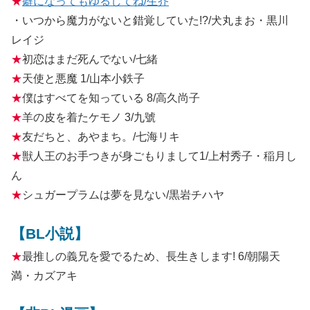
★
癖になってもゆるしてね/生芥
・いつから魔力がないと錯覚していた!?/犬丸まお・黒川
レイジ
★
初恋はまだ死んでない/七緒
★
天使と悪魔 1/山本小鉄子
★
僕はすべてを知っている 8/高久尚子
★
羊の皮を着たケモノ 3/九號
★
友だちと、あやまち。/七海リキ
★
獣人王のお手つきが身ごもりまして1/上村秀子・稲月し
ん
★
シュガープラムは夢を見ない/黒岩チハヤ
【BL小説】
★
最推しの義兄を愛でるため、長生きします! 6/朝陽天
満・カズアキ