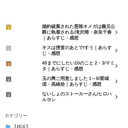
婚約破棄された悪辣オメガは義兄公
爵に執着される/滝沢晴・奈良千春
｜あらすじ・感想
キスは捜査のあとで/すう｜あらす
じ・感想
40までにしたい10のこと 2・3/マミ
タ｜あらすじ・感想
玉の輿ご用意しました 1～6/栗城
偲・高緒拾｜あらすじ・感想
ないしょのストーカーさん/ヒロハ
ルヨシ
カテゴリー
【雑談】