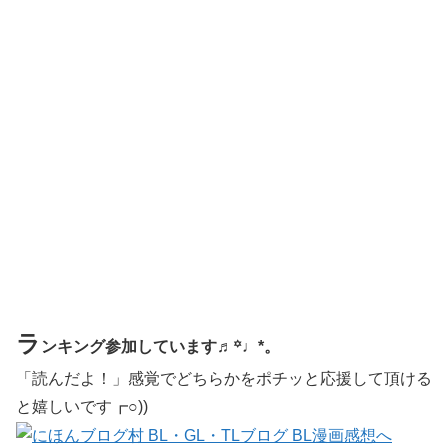
ラ
ンキング参加しています♬꙳♩*。
「読んだよ！」感覚でどちらかをポチッと応援して頂ける
と嬉しいです┏○))