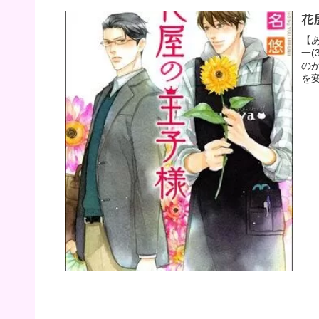
花
【
一
の
を