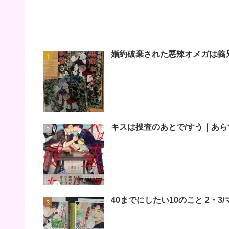
婚約破棄された悪辣オメガは義
キスは捜査のあとで/すう｜あら
40までにしたい10のこと 2・