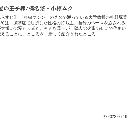
屋の王子様/榛名悠・小椋ムク
あらすじ】 「冷徹マシン」の仇名で通っている大学教授の杜野塚葉
(39)は、潔癖症で屈折した性格の持ち主。自分のペースを崩される
が大嫌いの変わり者だ。そんな葉一が、隣人の火事のせいで住まい
変えることに。ところが、新しく紹介されたところ...
2022.05.19