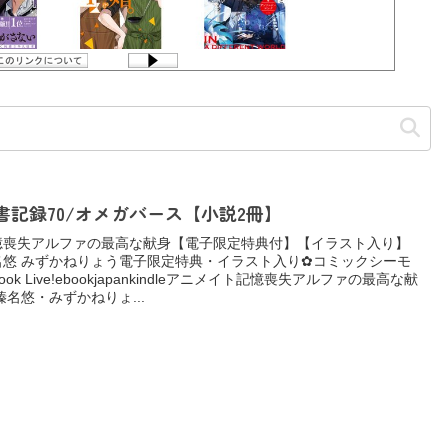
書記録70/オメガバース【小説2冊】
憶喪失アルファの最高な献身【電子限定特典付】【イラスト入り】
名悠 みずかねりょう電子限定特典・イラスト入り✿コミックシーモ
ook Live!ebookjapankindleアニメイト記憶喪失アルファの最高な献
榛名悠・みずかねりょ...