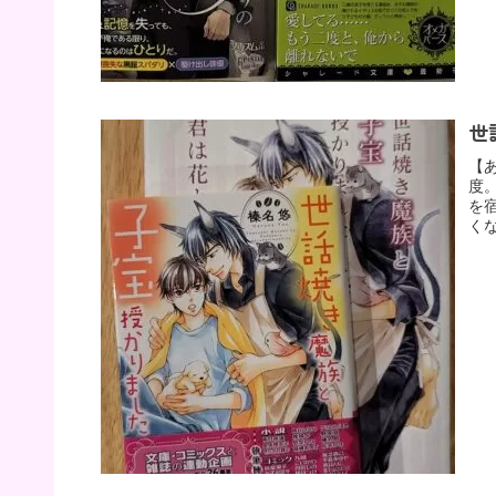
世
【
度
を
く