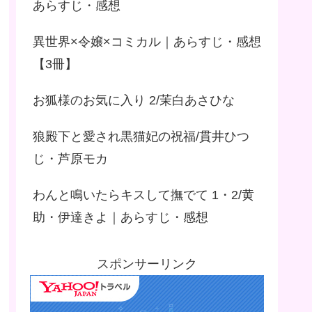
あらすじ・感想
異世界×令嬢×コミカル｜あらすじ・感想
【3冊】
お狐様のお気に入り 2/茉白あさひな
狼殿下と愛され黒猫妃の祝福/貫井ひつ
じ・芦原モカ
わんと鳴いたらキスして撫でて 1・2/黄
助・伊達きよ｜あらすじ・感想
スポンサーリンク