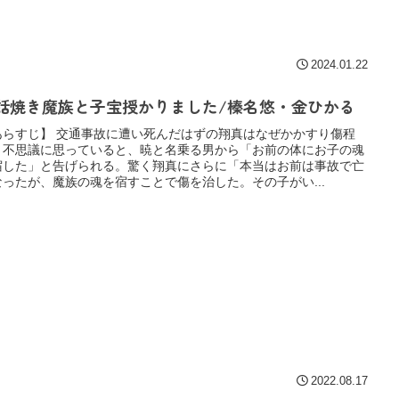
2024.01.22
話焼き魔族と子宝授かりました/榛名悠・金ひかる
あらすじ】 交通事故に遭い死んだはずの翔真はなぜかかすり傷程
。不思議に思っていると、暁と名乗る男から「お前の体にお子の魂
宿した」と告げられる。驚く翔真にさらに「本当はお前は事故で亡
なったが、魔族の魂を宿すことで傷を治した。その子がい...
2022.08.17