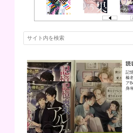
読
記
榛
アB
身/