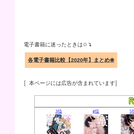
電子書籍に迷ったときは✩↴
各電子書籍比較【2020年】まとめ❀
〚本ページには広告が含まれています〛