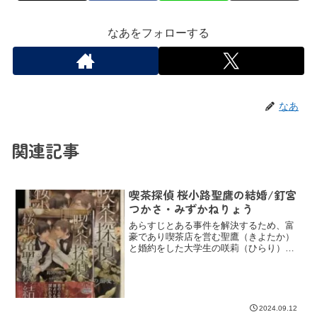
なあをフォローする
なあ
関連記事
喫茶探偵 桜小路聖鷹の結婚/釘宮
つかさ・みずかねりょう
あらすじとある事件を解決するため、富
豪であり喫茶店を営む聖鷹（きよたか）
と婚約をした大学生の咲莉（ひらり）。
形だけのもののはずであったが、互いの
気持ちが実り、正式に婚約となったの
だ。そんな中、可愛がっている猫のミエ
ルが突如としていなくなって...
2024.09.12