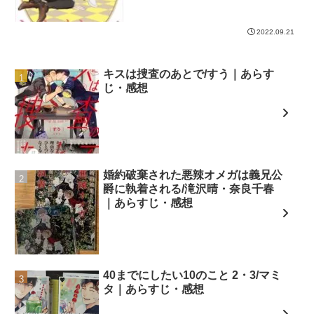
性の婚約者だったが、好みのタイプでは
ないので婚約破棄しよ...
2022.09.21
キスは捜査のあとで/すう｜あらす
じ・感想
婚約破棄された悪辣オメガは義兄公
爵に執着される/滝沢晴・奈良千春
｜あらすじ・感想
40までにしたい10のこと 2・3/マミ
タ｜あらすじ・感想