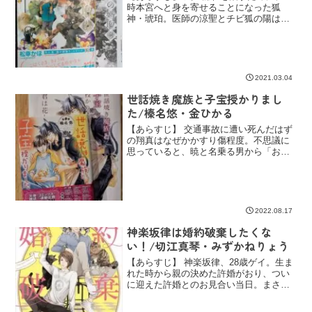
時本宮へと身を寄せることになった狐
神・琥珀。医師の涼聖とチビ狐の陽は、
彼の不在に寂しさを感じながらも日々を
過ごしていた。 そんな中、集落の空き家
問題に強力な助っ人が登場！ そして橡
の恋人である倉橋も、一...
2021.03.04
世話焼き魔族と子宝授かりまし
た/榛名悠・金ひかる
【あらすじ】 交通事故に遭い死んだはず
の翔真はなぜかかすり傷程度。不思議に
思っていると、暁と名乗る男から「お前
の体にお子の魂を宿した」と告げられ
る。驚く翔真にさらに「本当はお前は事
故で亡くなったが、魔族の魂を宿すこと
で傷を治した。その子がい...
2022.08.17
神楽坂律は婚約破棄したくな
い！/切江真琴・みずかねりょう
【あらすじ】 神楽坂律、28歳ゲイ。生ま
れた時から親の決めた許婚がおり、つい
に迎えた許婚とのお見合い当日。まさか
のお相手は真面目系年下イケメン御曹司
の理央――性別・男。親の勘違いから同