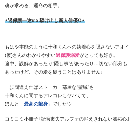
魂が求める、運命の相手。
⋆過保護一途αｘ駆け出し新人俳優Ω⋆
もはや本能のように十和くんへの執着心を隠さないアオイ
(仮)さんのわかりやすい
過保護溺愛
がとっても好き。
途中、誤解があったり“隠し事”があったり…切ない部分も
あったけど、その愛を疑うことはありません♩
一歩間違えればストーカー部屋な“聖域”も
十和くんに関するアレコレもヤバくて、
ほんと「
最高の献身
」でした♡
コミコミ小冊子｢記憶喪失アルファの抑えきれない嫉妬心｣