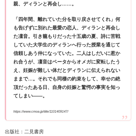
親、ディランと再会し……。
「四年間、離れていた分を取り戻させてくれ」何
も告げずに別れた最愛の恋人、ディランと再会し
た凜音。引き籠もりだった十五歳の夏、詩に苦戦
していた大学生のディランへ行った授業を通じて
信頼しあう仲になっていた。二人はしだいに惹か
れ合うが、凜音はベータからオメガに変転したう
え、妊娠が難しい体だとディランに伝えられない
ままで…。それでも同棲の約束をして、幸せの絶
頂だったある日、自身の妊娠と驚愕の事実を知っ
てしまい――。
https://www.cmoa.jp/title/1101409147/
出版社：二見書房