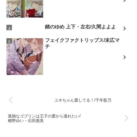
錆のゆめ 上下・左右/久間よよよ
フェイクファクトリップス/末広マ
チ
ユキちゃん愛してる！/千年藍乃
孤独なゴブリンは王子の愛から逃れたい/
櫛野ゆい・石田惠美