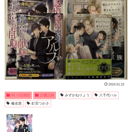
2024.01.22
BL小説感想
読書記録
みずかねりょう
八千代ハル
榛名悠
釘宮つかさ