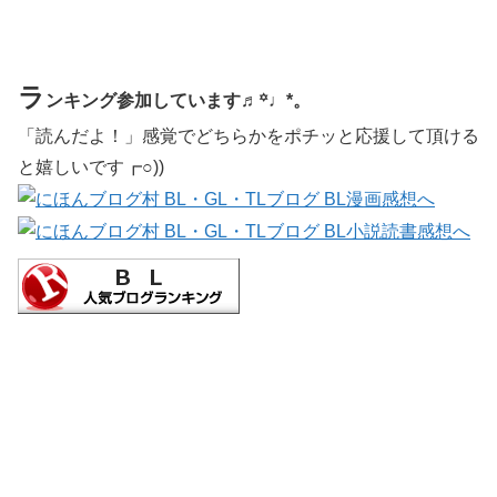
ラ
ンキング参加しています♬꙳♩*。
「読んだよ！」感覚でどちらかをポチッと応援して頂ける
と嬉しいです┏○))