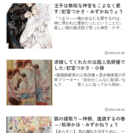
王子は無垢な神官をこよなく愛
す/釘宮つかさ・みずかねりょう
『つまり――俺があなたを愛するのは、
神に導かれた運命だったということだ』
貧しい国の孤児院で育った神官・ナザリ
オの地獄のような生い立ちと痛々しい傷
痕。ナザリオが隠し続けてきた古い傷痕
に憤りを感じながらも、慈しむようなレ
オンハルトのキスが
2020.02.06
求婚してくれたのは超人気俳優で
した/釘宮つかさ・小禄
⋆陰陽師家系の人気俳優ｘ憑き物体質の不
幸フリーター⋆『自分がこんなに欲深いな
んて、 雪くんに会ってから初めて
知ったよ』不幸ばかりだった人生の中で
僅かにあった幸福が重なり出会えた、愛
する人。夢のような日常に、抱いてしま
うのは新たな望み。
2024.09.04
狐の婿取り～神様、遭遇するの巻
～/松幸かほ・みずかねりょう
【あらすじ】 気の漏れを治すために、一