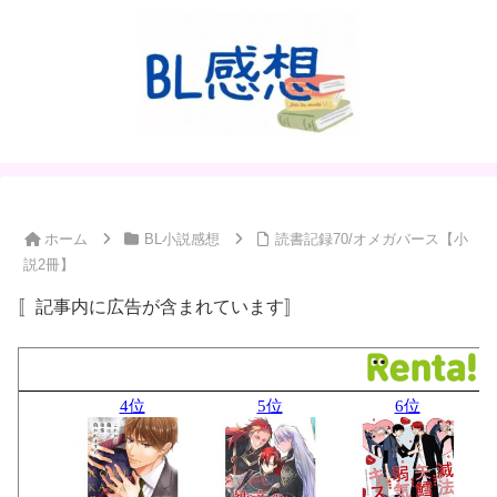
ホーム
BL小説感想
読書記録70/オメガバース【小
説2冊】
〚記事内に広告が含まれています〛