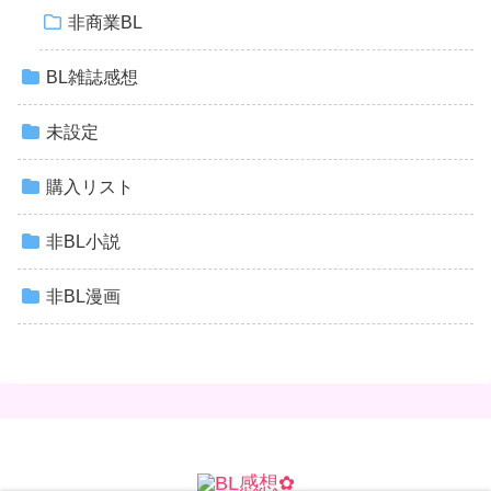
非商業BL
BL雑誌感想
未設定
購入リスト
非BL小説
非BL漫画