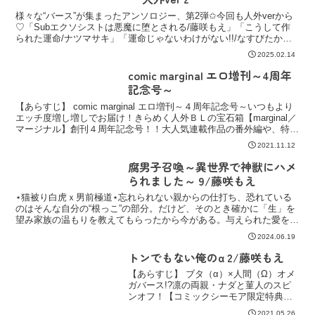
様々な“バース”が集まったアンソロジー、第2弾✩今回も人外verから
♡「Subエクソシストは悪魔に堕とされる/藤咲もえ」「こうして作
られた運命/ナツマサキ」「運命じゃないわけがない!!/なすびたか」
「おかえり、私の番/高嶋しゃけ」「召喚士Ωの受難/生方うぶ」
2025.02.14
comic marginal エロ増刊～4周年
記念号～
【あらすじ】 comic marginal エロ増刊～４周年記念号～いつもより
エッチ度増し増しでお届け！きらめく人外ＢＬの宝石箱【marginal／
マージナル】創刊４周年記念号！！大人気連載作品の番外編や、特別
読み切り作品がぎゅっと詰まった...
2021.11.12
腐男子召喚～異世界で神獣にハメ
られました～ 9/藤咲もえ
⋆猫被り白虎ｘ男前極道⋆忘れられない親からの仕打ち、恐れている
のはそんな自分の“根っこ”の部分。だけど、そのとき確かに「生」を
望み家族の温もりを教えてもらったから今がある。与えられた愛を、
今度は自分が。“情けねぇとこ見せてもいいって...
2024.06.19
トンでもない俺のα 2/藤咲もえ
【あらすじ】 ブタ（α）×人間（Ω）オメ
ガバース!?凛の両親・ナダと菫人のスピ
ンオフ！【コミックシーモア限定特典ペ
ーパー付き!!】〈あらすじ〉「トンでもな
2021.05.26