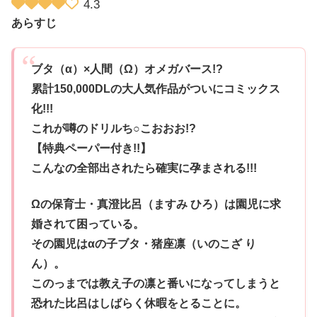
4.3
あらすじ
ブタ（α）×人間（Ω）オメガバース!?
累計150,000DLの大人気作品がついにコミックス
化!!!
これが噂のドリルち○こおおお!?
【特典ペーパー付き!!】
こんなの全部出されたら確実に孕まされる!!!
Ωの保育士・真澄比呂（ますみ ひろ）は園児に求
婚されて困っている。
その園児はαの子ブタ・猪座凛（いのこざ り
ん）。
このっまでは教え子の凛と番いになってしまうと
恐れた比呂はしばらく休暇をとることに。