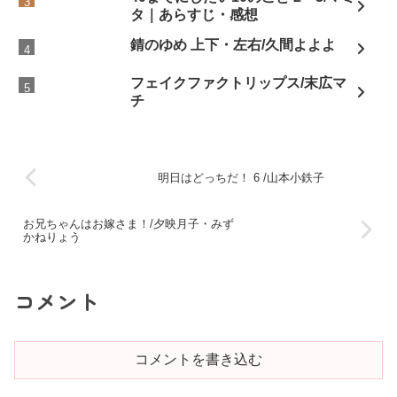
タ｜あらすじ・感想
錆のゆめ 上下・左右/久間よよよ
フェイクファクトリップス/末広マ
チ
明日はどっちだ！ 6 /山本小鉄子
お兄ちゃんはお嫁さま！/夕映月子・みず
かねりょう
コメント
コメントを書き込む