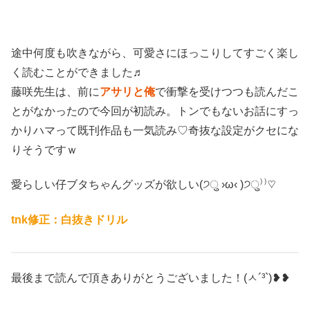
途中何度も吹きながら、可愛さにほっこりしてすごく楽し
く読むことができました♬
藤咲先生は、前に
アサリと俺
で衝撃を受けつつも読んだこ
とがなかったので今回が初読み。トンでもないお話にすっ
かりハマって既刊作品も一気読み♡奇抜な設定がクセにな
りそうですｗ
愛らしい仔ブタちゃんグッズが欲しい(੭ु ›ω‹ )੭ु⁾⁾♡
tnk修正：白抜きドリル
最後まで読んで頂きありがとうございました！(ㅅ´³`)❥❥