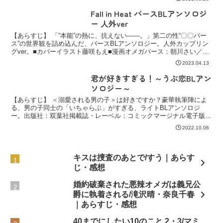
い俺のα」待望のスピンオフ!!!Ωの保育
士・真澄比呂（ますみ ひろ）と、その教
Fall in Heat バースBLアンソロジ
え子であ...
ー 人外ver
【あらすじ】 「“本能”の熱に、抗えない――。」第二の性“〇〇バー
ス”の世界観を詰め込んだ、バースBLアンソロジー。人外カップリン
グver。■カバーイラスト藤咲もえ■漫画オメガバース：朝川さい／こ
ふで／由元千子Dom／Subユニバース：藤咲...
2023.04.13
君が好きすぎる！～うぶ恋BLアン
ソロジー～
【あらすじ】 ＜溺愛される男の子＞は好きですか？豪華執筆陣によ
る、男の子同士の「いちゃらぶ」がすぎる、ライトBLアンソロジ
ー。出版社：双葉社掲載誌・レーベル：コミックマージナル電子版発
売日：2022年08月19日紙の本の発売：2022年08...
2022.10.06
キスは捜査のあとで/すう｜あらす
じ・感想
婚約破棄された悪辣オメガは義兄公
爵に執着される/滝沢晴・奈良千春
｜あらすじ・感想
40までにしたい10のこと 2・3/マミ