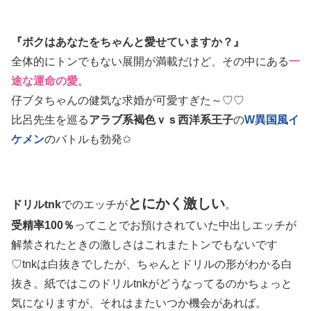
『ボクはあなたをちゃんと愛せていますか？』
全体的にトンでもない展開が満載だけど、その中にある
一
途な運命の愛
。
仔ブタちゃんの健気な求婚が可愛すぎた～♡♡
比呂先生を巡る
アラブ系褐色ｖｓ西洋系王子
の
W異国風イ
ケメン
のバトルも勃発✩
とにかく激しい
ドリルtnk
でのエッチが
。
受精率100％
ってことでお預けされていた中出しエッチが
解禁されたときの激しさはこれまたトンでもないです
♡tnkは白抜きでしたが、ちゃんとドリルの形がわかる白
抜き。紙ではこのドリルtnkがどうなってるのかちょっと
気になりますが、それはまたいつか機会があれば。