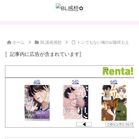
ホーム
BL漫画感想
トンでもない俺のα/藤咲もえ
〚記事内に広告が含まれています〛