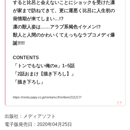
すると比呂と会えないことにショックを受けた凛
が家まで訪ねてきて、更に運悪く比呂に人生初の
発情期が来てしまい…!?
凛の獣人姿は……アラブ系褐色イケメン!?
獣人と人間のかわいくてえっちなラブコメディ爆
誕!!!!!
CONTENTS
「トンでもない俺のα」1−5話
「2話おまけ【描き下ろし】」
「描き下ろし」
https://renta.papy.co.jp/renta/sc/frm/item/211217/
出版社：メディアソフト
電子版発売日：2020年04月25日