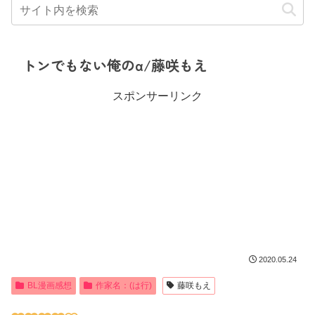
トンでもない俺のα/藤咲もえ
スポンサーリンク
2020.05.24
BL漫画感想
作家名：(は行)
藤咲もえ