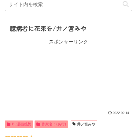
臆病者に花束を/井ノ宮みや
スポンサーリンク
2022.02.14
BL漫画感想
作家名：(あ行)
井ノ宮みや