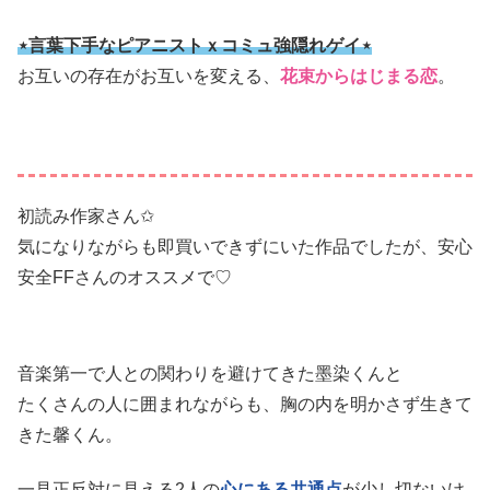
⋆言葉下手なピアニストｘコミュ強隠れゲイ⋆
お互いの存在がお互いを変える、
花束からはじまる恋
。
初読み作家さん✩
気になりながらも即買いできずにいた作品でしたが、安心
安全FFさんのオススメで♡
音楽第一で人との関わりを避けてきた墨染くんと
たくさんの人に囲まれながらも、胸の内を明かさず生きて
きた馨くん。
一見正反対に見える2人の
心にある共通点
が少し切ないけ