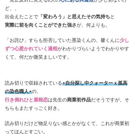
ど、、
出会えたことで
「変わろう」と思えたその気持ち
と
実際に前を向くことができた強さ
が、何よりも。
「お詫び」すらも拒否していた墨染くんの、馨くんに
少し
ずつ心惹かれていく過程
がわかりづらいようでわかりやす
くて、何だか微笑ましいです。
読み切りで収録されている
⋆自分探し中クォーターｘ孤高
の染色職人⋆
の、
行き倒れひと屋根恋
は先生の
商業初作品
だそうですが、そ
ちらもまたすっごく好き。
読み切りだけど物足りない感とかがなくて、これが商業初
ってほんとすごい。