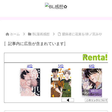
ホーム
BL漫画感想
臆病者に花束を/井ノ宮みや
〚記事内に広告が含まれています〛