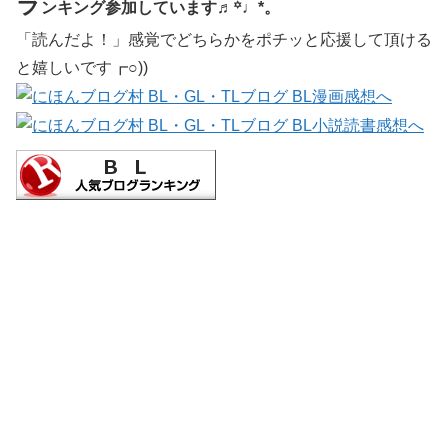
ラ
ンキング参加しています♬꙳♩*。
「読んだよ！」感覚でどちらかをポチッと応援して頂ける
と嬉しいです┏○))