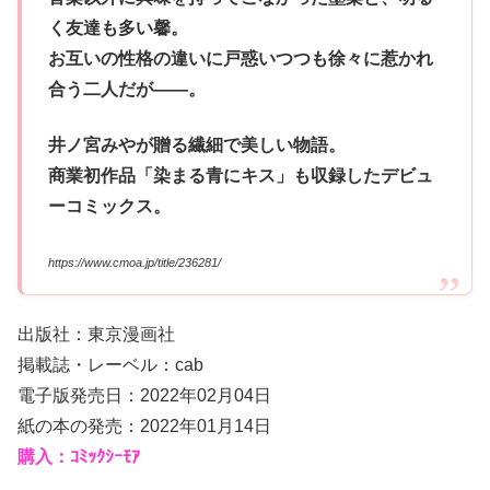
く友達も多い馨。
お互いの性格の違いに戸惑いつつも徐々に惹かれ
合う二人だが――。
井ノ宮みやが贈る繊細で美しい物語。
商業初作品「染まる青にキス」も収録したデビュ
ーコミックス。
https://www.cmoa.jp/title/236281/
出版社：東京漫画社
掲載誌・レーベル：cab
電子版発売日：2022年02月04日
紙の本の発売：2022年01月14日
購入：ｺﾐｯｸｼｰﾓｱ