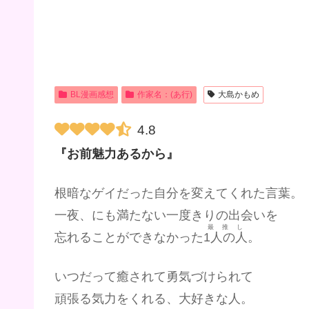
BL漫画感想
作家名：(あ行)
大島かもめ
4.8
『お前魅力あるから』
根暗なゲイだった自分を変えてくれた言葉。
一夜、にも満たない一度きりの出会いを
最推し
忘れることができなかった
1人の人
。
いつだって癒されて勇気づけられて
頑張る気力をくれる、大好きな人。