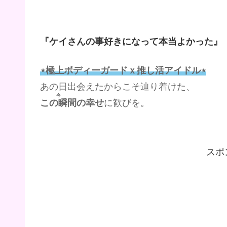
『ケイさんの事好きになって本当よかった』
⋆極上ボディーガードｘ推し活アイドル⋆
あの日出会えたからこそ辿り着けた、
今
この瞬間
の幸せ
に歓びを。
スポ