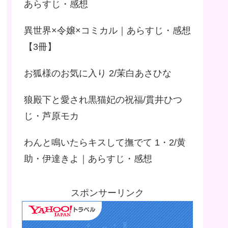
あらすじ・感想
異世界×令嬢×コミカル｜あらすじ・感想
【3冊】
お狐様のお気に入り 2/茉白あさひな
狼殿下と愛され黒猫妃の祝福/貫井ひつ
じ・芦原モカ
わんと鳴いたらキスして撫でて 1・2/黄
助・伊達きよ｜あらすじ・感想
スポンサーリンク