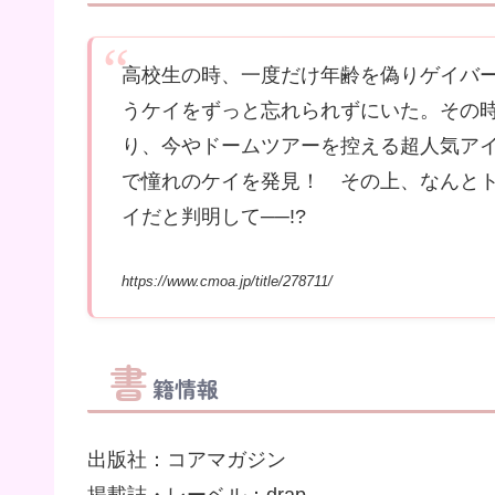
高校生の時、一度だけ年齢を偽りゲイバ
うケイをずっと忘れられずにいた。その
り、今やドームツアーを控える超人気ア
で憧れのケイを発見！ その上、なんと
イだと判明して──!?
https://www.cmoa.jp/title/278711/
書
籍情報
出版社：コアマガジン
掲載誌・レーベル：drap