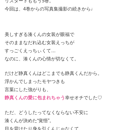
リスタートももう5巻。
今回は、4巻からの写真集撮影の続きから♩
美しすぎる湊くんの女装が眼福で
そのままなだれ込む女装えっちが
すっごくえっちぃくて…
なのに、湊くんの心情が切なくて。
だけど静真くんはどこまでも静真くんだから。
浮かんでしまったモヤつきも
言葉にした強がりも、
静真くんの愛に包まれちゃう
幸せオチでした♡
ただ、どうしたってなくならない不安に
湊くんが決めた“覚悟”。
目を背けたり身を引くんじゃなくて、