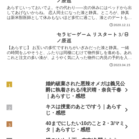
ノ原巡
あらすじいっておいでよ。その代わり――次の休みにはベッドから出
してあげないからね。 恋人同士になった湊と静真。ところが、静真
は新米獣医師として休みもないほど多忙に過ごし、湊とのデートもま
まならない毎日。ようやくいっしょに過ごす時間がとれるが...
2020.12.11
セラピーゲーム リスタート 3/日
ノ原巡
【あらすじ】 お互いの多忙ですれちがいぎみだった湊と静真。一緒
の時間をふやそうと、ふたりは同棲にむけて物件探しを進める。あれ
これと注文の多い湊が、ようやく気に入った物件に内見の予約を入れ
たものの……！？ 超人気カップル、スパダリ候補生・静真...
2023.04.15
婚約破棄された悪辣オメガは義兄公
爵に執着される/滝沢晴・奈良千春
｜あらすじ・感想
キスは捜査のあとで/すう｜あらす
じ・感想
40までにしたい10のこと 2・3/マミ
タ｜あらすじ・感想