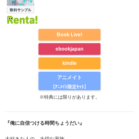
Book Live!
ebookjapan
kindle
アニメイト
【ｱﾆﾒｲﾄ限定ｾｯﾄ】
※特典には限りがあります。
『俺に自信つける時間ちょうだい』
大好きな人の、大切な家族。