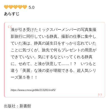
5.0
あらすじ
湊が引き受けたミックスバーメンバーの写真集撮
影旅行に同行している静真。撮影の仕事に集中し
ていた湊は、静真の誕生日をすっかり忘れていた
ことに気づくが、旅先で何もプレゼントの用意が
できていない。気にするなといってくれる静真
に、せめて、と湊が決意して……！？ いつもと
違う「美麗」な湊の姿が堪能できる、超人気シリ
ーズ第５巻！！
https://www.cmoa.jp/title/213281/vol/5/
出版社：新書館