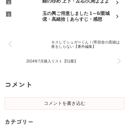
錆のゆめ 上下・左右/久間よよよ
玉の輿ご用意しました 1～6/栗城
偲・高緒拾｜あらすじ・感想
キスしてシュガーくん！/寄宿舎の黒猫は
夜をしらない【番外編集】
2024年7月購入リスト【51冊】
コメント
コメントを書き込む
カテゴリー