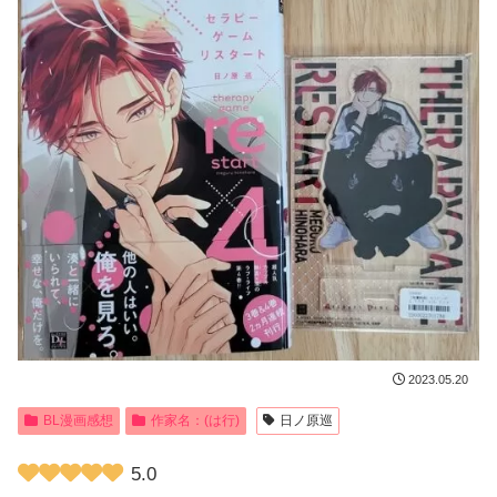
2023.05.20
BL漫画感想
作家名：(は行)
日ノ原巡
5.0