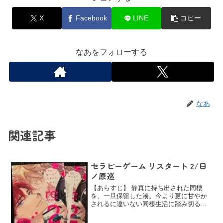
X
Facebook
LINE
コピー
なあをフォローする
なあ
関連記事
セラピーゲーム リスタート 2/日
ノ原巡
【あらすじ】 静真に持ち出された同棲
を、一旦保留した湊。今より更に甘やか
されるに違いない同棲生活に踏み切る前
に、覚悟をキメようとする湊と、「愛が
重い」と評判の静真が、いよいよ物件の