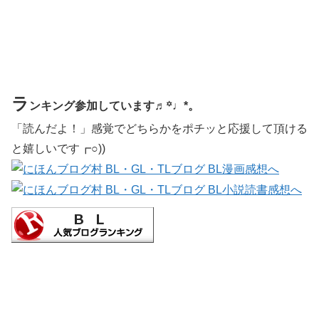
ラ
ンキング参加しています♬꙳♩*。
「読んだよ！」感覚でどちらかをポチッと応援して頂ける
と嬉しいです┏○))