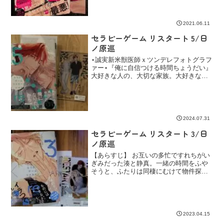
内見をしようとするが――!? 大人気カ
ップル・静真×湊の、同...
2021.06.11
セラピーゲーム リスタート 5/日
ノ原巡
⋆誠実新米獣医師ｘツンデレフォトグラフ
ァー⋆『俺に自信つける時間ちょうだい』
大好きな人の、大切な家族。大好きな人
を大切に想う理想の「親」。絶対に嫌わ
れたくなくて…その、温かい家族に受け
入れてもらいたいから。『この鍵大事に
預かる』
2024.07.31
セラピーゲーム リスタート 3/日
ノ原巡
【あらすじ】 お互いの多忙ですれちがい
ぎみだった湊と静真。一緒の時間をふや
そうと、ふたりは同棲にむけて物件探し
を進める。あれこれと注文の多い湊が、
ようやく気に入った物件に内見の予約を
入れたものの……！？ 超人気カップ
ル、スパダリ候補生・静真...
2023.04.15