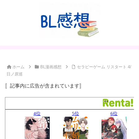
ホーム
BL漫画感想
セラピーゲーム リスタート 4/
日ノ原巡
〚記事内に広告が含まれています〛