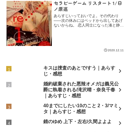
セラピーゲーム リスタート 1/日
ノ原巡
あらすじいっておいでよ。その代わり
――次の休みにはベッドから出してあげ
ないからね。 恋人同士になった湊と静
真。ところが、静真は新米獣医師として
休みもないほど多忙に過ごし、湊とのデ
ートもままならない毎日。ようやくいっ
しょに過ごす時間がとれるが...
2020.12.11
キスは捜査のあとで/すう｜あらす
じ・感想
婚約破棄された悪辣オメガは義兄公
爵に執着される/滝沢晴・奈良千春
｜あらすじ・感想
40までにしたい10のこと 2・3/マミ
タ｜あらすじ・感想
錆のゆめ 上下・左右/久間よよよ