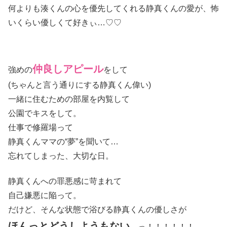
何よりも湊くんの心を優先してくれる静真くんの愛が、怖
いくらい優しくて好きぃ…♡♡
仲良しアピール
強めの
をして
(ちゃんと言う通りにする静真くん偉い)
一緒に住むための部屋を内覧して
公園でキスをして。
仕事で修羅場って
静真くんママの“夢”を聞いて…
忘れてしまった、大切な日。
静真くんへの罪悪感に苛まれて
自己嫌悪に陥って。
だけど、そんな状態で浴びる静真くんの優しさが
ほんっとどうしようもない
…っ！！！！！！