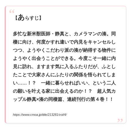
あ
【
らすじ】
多忙な新米獣医師・静真と、カメラマンの湊。同
棲に向け、何度かすれ違いで内見をキャンセルし
つつ、ようやくこだわり派の湊が納得する物件に
ようやく出会うことができる。今度こそ一緒に内
見に訪れ、ますます気に入るふたりだが、ふとし
たことで大家さんにふたりの関係を悟られてしま
い……！？ 一緒に暮らせればいい、という二人
の願いを叶える家に出会えるのか！？ 超人気カ
ップル静真×湊の同棲篇、連続刊行の第４巻！！
https://www.cmoa.jp/title/213281/vol/4/