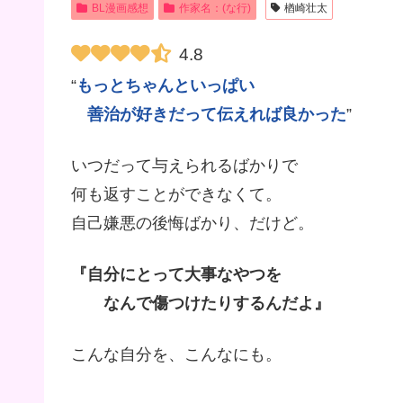
BL漫画感想
作家名：(な行)
楢崎壮太
4.8
“
もっとちゃんといっぱい
善治が好きだって伝えれば良かった
”
いつだって与えられるばかりで
何も返すことができなくて。
自己嫌悪の後悔ばかり、だけど。
『自分にとって大事なやつを
なんで傷つけたりするんだよ』
こんな自分を、こんなにも。