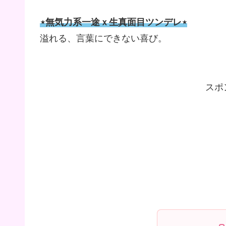
⋆無気力系一途ｘ生真面目ツンデレ⋆
溢れる、言葉にできない喜び。
スポ