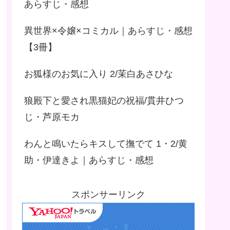
あらすじ・感想
異世界×令嬢×コミカル｜あらすじ・感想
【3冊】
お狐様のお気に入り 2/茉白あさひな
狼殿下と愛され黒猫妃の祝福/貫井ひつ
じ・芦原モカ
わんと鳴いたらキスして撫でて 1・2/黄
助・伊達きよ｜あらすじ・感想
スポンサーリンク