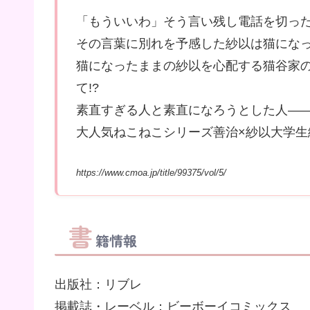
「もういいわ」そう言い残し電話を切っ
その言葉に別れを予感した紗以は猫にな
猫になったままの紗以を心配する猫谷家
て!?
素直すぎる人と素直になろうとした人――
大人気ねこねこシリーズ善治×紗以大学生
https://www.cmoa.jp/title/99375/vol/5/
書
籍情報
出版社：リブレ
掲載誌・レーベル：ビーボーイコミックス