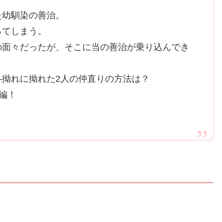
た幼馴染の善治。
ってしまう。
の面々だったが、そこに当の善治が乗り込んでき
拗れに拗れた2人の仲直りの方法は？
編！