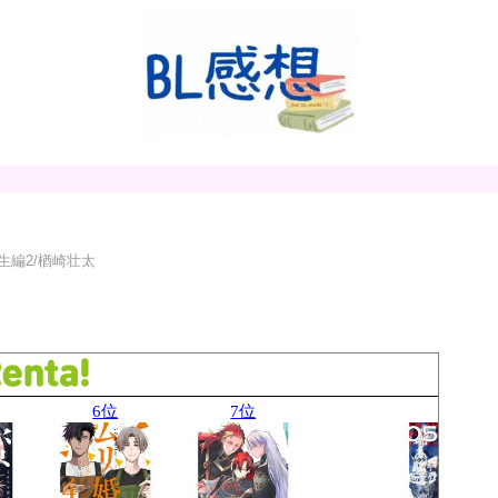
生編2/楢崎壮太