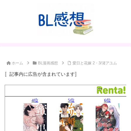
ホーム
BL漫画感想
愛日と花嫁 2・3/渚アユム
〚記事内に広告が含まれています〛