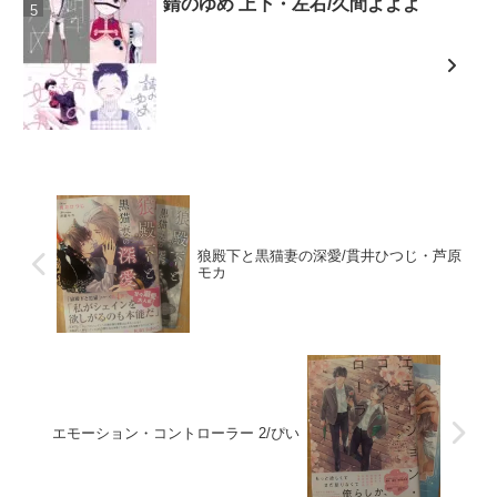
錆のゆめ 上下・左右/久間よよよ
狼殿下と黒猫妻の深愛/貫井ひつじ・芦原
モカ
エモーション・コントローラー 2/ぴい