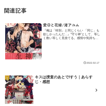
関連記事
愛日と花嫁/渚アユム
『俺は「特別」と同じくらい 「同じ」も
欲しかったんだ...』“守り神”として、等し
く救い等しく見捨てる。感情や気持ちよ
りも、「信仰」を尊重することだけを重
んじてきた自分の“生”。初めて知った、自
分の中にある人と「同じ」心。『神様だ
って痛いの...
2022.02.17
キスは捜査のあとで/すう｜あらす
じ・感想