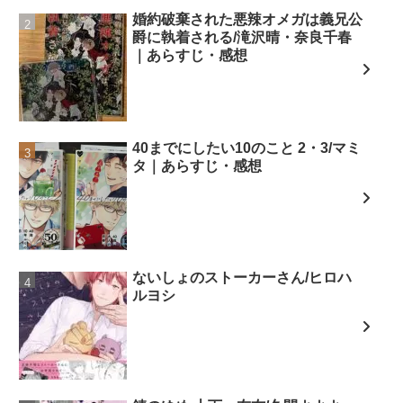
婚約破棄された悪辣オメガは義兄公
爵に執着される/滝沢晴・奈良千春
｜あらすじ・感想
40までにしたい10のこと 2・3/マミ
タ｜あらすじ・感想
ないしょのストーカーさん/ヒロハ
ルヨシ