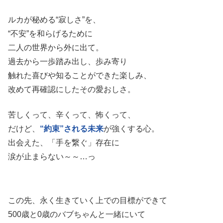
ルカが秘める“寂しさ”を、
“不安”を和らげるために
二人の世界から外に出て。
過去から一歩踏み出し、歩み寄り
触れた喜びや知ることができた楽しみ、
改めて再確認にしたその愛おしさ。
苦しくって、辛くって、怖くって、
だけど、
“約束”される未来
が強くする心。
出会えた、「手を繋ぐ」存在に
涙が止まらない～～…っ
この先、永く生きていく上での目標ができて
500歳と0歳のバブちゃんと一緒にいて