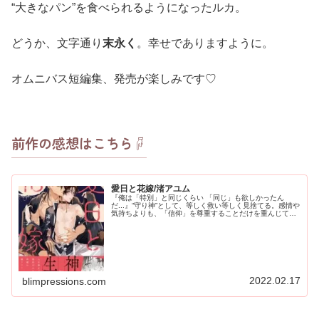
“大きなパン”を食べられるようになったルカ。
どうか、文字通り
末永く
。幸せでありますように。
オムニバス短編集、発売が楽しみです♡
前作の感想はこちら☟
愛日と花嫁/渚アユム
『俺は「特別」と同じくらい 「同じ」も欲しかったん
だ...』“守り神”として、等しく救い等しく見捨てる。感情や
気持ちよりも、「信仰」を尊重することだけを重んじてき
た自分の“生”。初めて知った、自分の中にある人と「同
じ」心。『神様だって痛いの...
2022.02.17
blimpressions.com