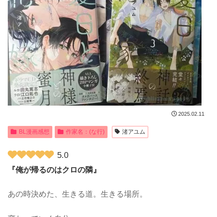
2025.02.11
BL漫画感想
作家名：(な行)
渚アユム
5.0
『俺が帰るのはクロの隣』
あの時決めた、生きる道。生きる場所。