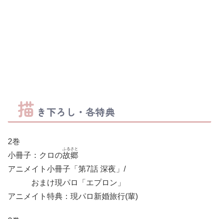
描
き下ろし・各特典
2巻
ふるさと
小冊子：クロの
故郷
アニメイト小冊子「第7話 深夜」/
おまけ現パロ「エプロン」
アニメイト特典：現パロ新婚旅行(輩)