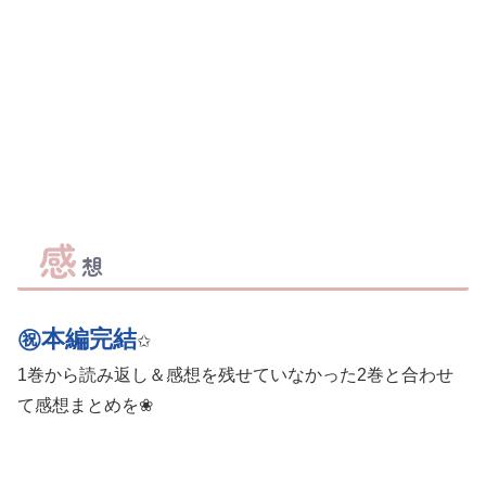
感
想
㊗本編完結
✩
1巻から読み返し＆感想を残せていなかった2巻と合わせ
て感想まとめを❀