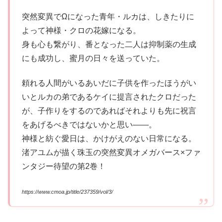
突然変異でΩになった青年・ルカは、しきたりに
よって神様・クロの花嫁になる。
身も心も繋がり、番となった二人は抑制薬の生成
にも成功し、蜜月の日々を送っていた。
頼れる人間がいるあいだに子供を作ったほうがい
いとルカの弟であるケイに提言されたクロだった
が、子作りをするのであればそれよりも先に祝言
をあげるべきではないかと思い――。
神様と紡ぐ愛日は、かけがえのない日常になる。
渚アユムが描く珠玉の突然変異オメガバース×ファ
ンタジー待望の第2巻！
https://www.cmoa.jp/title/237359/vol/3/