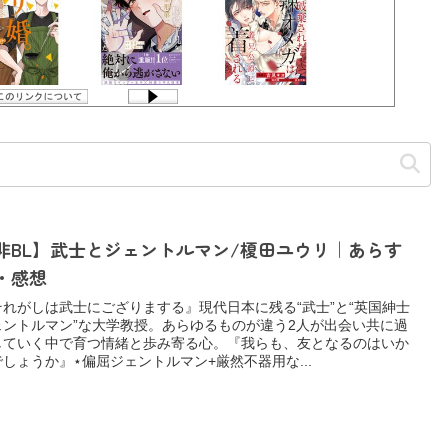
非BL】武士とジェントルマン/榎田ユウリ｜あらす
・感想
それがしは武士にござりまする』現代日本に残る“武士”と“英国紳士
ェントルマン”な大学教授。あらゆるものが違う2人が出会い共に過
していく中で育つ情緒と歩み寄る心。『我らも、友となるのはいか
でしょうか』⋆偏屈ジェントルマン+厳然不器用な...