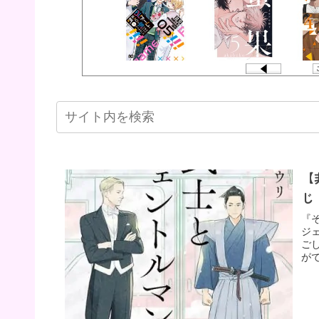
【
じ
『
ジ
ご
が