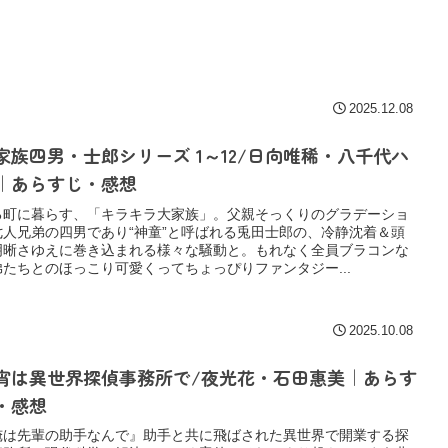
2025.12.08
家族四男・士郎シリーズ 1～12/日向唯稀・八千代ハ
｜あらすじ・感想
る町に暮らす、「キラキラ大家族」。父親そっくりのグラデーショ
七人兄弟の四男であり“神童”と呼ばれる兎田士郎の、冷静沈着＆頭
明晰さゆえに巻き込まれる様々な騒動と。もれなく全員ブラコンな
弟たちとのほっこり可愛くってちょっぴりファンタジー...
2025.10.08
宵は異世界探偵事務所で/夜光花・石田惠美｜あらす
・感想
俺は先輩の助手なんで』助手と共に飛ばされた異世界で開業する探