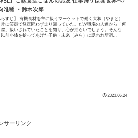
非BL】ご縁食堂ごはんのお友 仕事帰りは異世界へ/
向唯稀 ・鈴木次郎
あらすじ】 有機食材を主に扱うマーケットで働く大和（やまと）
、常に笑顔で昼夜問わず走り回っていた。だが職場の人達から「何
も屋」扱いされていたことを知り、心が揺らいでしまう。そんな
、以前小銭を拾ってあげた子供・未来（みら）に誘われ新宿...
2023.06.24
ンサーリンク