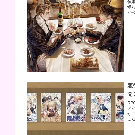
偵
惨
が
悪
聞
R
ア
か
に