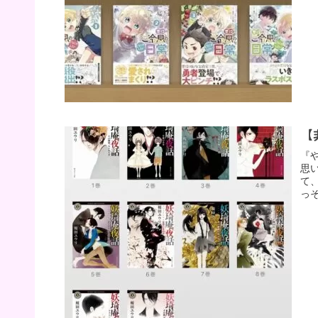
【
『
思
て
っ