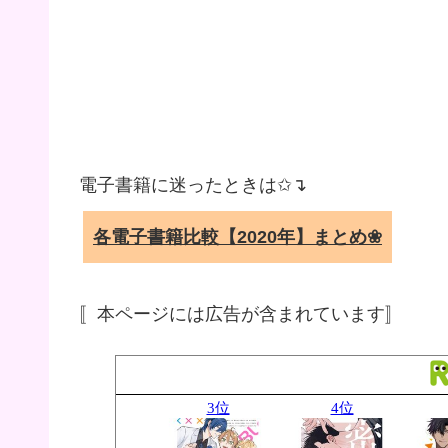
電子書籍に迷ったときは✩↴
各電子書籍比較【2020年】まとめ❀
〚本ページには広告が含まれています〛