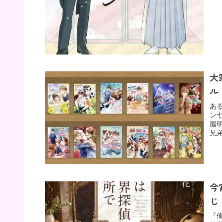
大
ル
あ
ン
脳
兄
今
じ
『