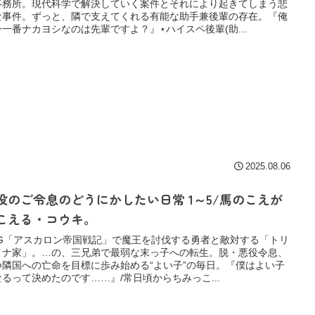
事務所。現代科学で解決していく案件とそれにより起きてしまう悲
な事件。ずっと、隣で支えてくれる有能な助手兼後輩の存在。『俺
今一番ナカヨシなのは先輩ですよ？』⋆ハイスペ後輩(助...
2025.08.06
役のご令息のどうにかしたい日常 1～5/馬のこえが
こえる・コウキ。
PG「アスカロン帝国戦記」で魔王を討伐する勇者と敵対する「トリ
イナ家」。…の、三兄弟で最弱な末っ子への転生。脱・悪役令息、
つ隣国への亡命を目標に歩み始める“よい子”の毎日。『僕はよい子
なるって決めたのです……』/常日頃からちみっこ...