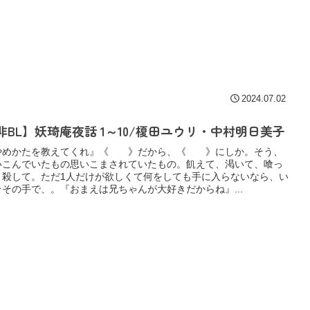
2024.07.02
非BL】妖琦庵夜話 1～10/榎田ユウリ・中村明日美子
やめかたを教えてくれ』《 》だから、《 》にしか。そう、
いこんでいたもの思いこまされていたもの。飢えて、渇いて、喰っ
、殺して。ただ1人だけが欲しくて何をしても手に入らないなら、い
そその手で、。『おまえは兄ちゃんが大好きだからね』...