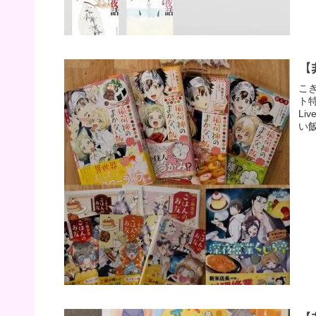
【
こ
ト特
Li
い飯