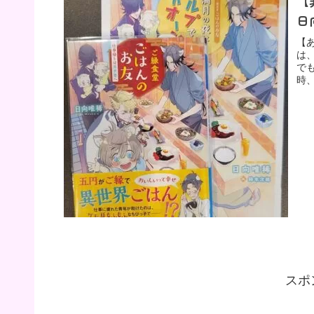
【
日
【
は
で
時
スポ