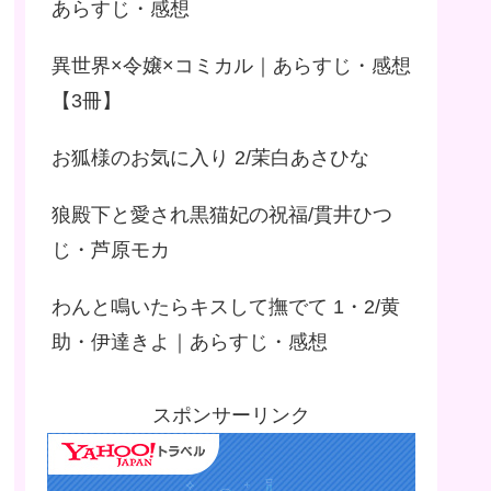
あらすじ・感想
異世界×令嬢×コミカル｜あらすじ・感想
【3冊】
お狐様のお気に入り 2/茉白あさひな
狼殿下と愛され黒猫妃の祝福/貫井ひつ
じ・芦原モカ
わんと鳴いたらキスして撫でて 1・2/黄
助・伊達きよ｜あらすじ・感想
スポンサーリンク