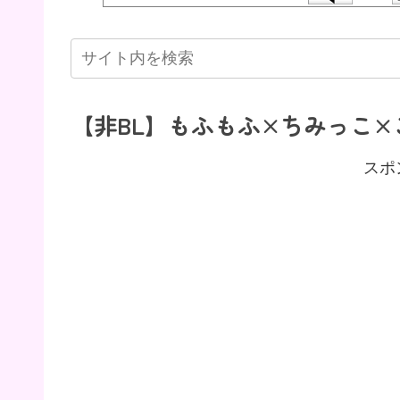
【非BL】もふもふ×ちみっこ×
スポ