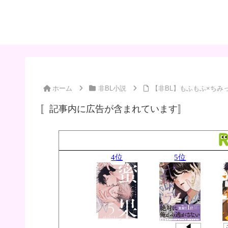
ホーム
非BL小説
【非BL】もふもふ×ちみ
〚記事内に広告が含まれています〛