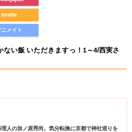
kindle
アニメイト
ない飯 いただきますっ！1～4/西実さ
料理人の加ノ原秀尚。気分転換に京都で神社巡りを