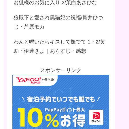
お狐様のお気に入り 2/茉白あさひな
狼殿下と愛され黒猫妃の祝福/貫井ひつ
じ・芦原モカ
わんと鳴いたらキスして撫でて 1・2/黄
助・伊達きよ｜あらすじ・感想
スポンサーリンク