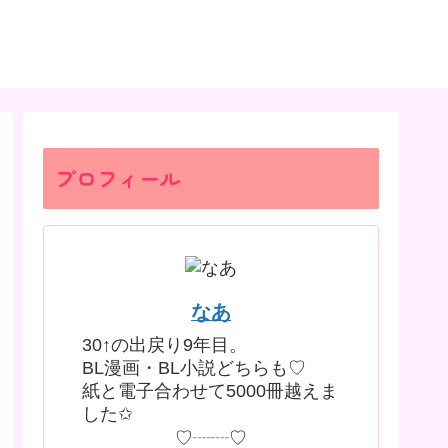
プロフィール
なあ
30↑の出戻り9年目。
BL漫画・BL小説どちらも♡
紙と電子合わせて5000冊越えま
した✩
♡┈┈♡