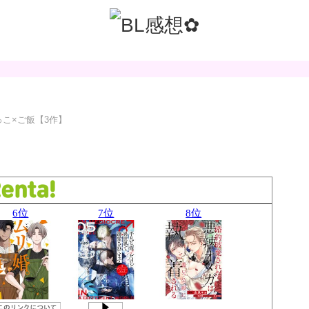
っこ×ご飯【3作】