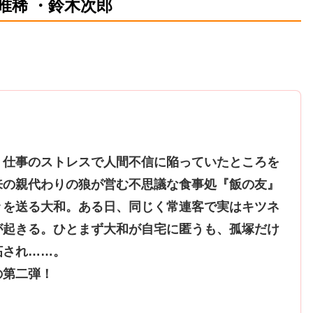
唯稀 ・鈴木次郎
、仕事のストレスで人間不信に陥っていたところを
来の親代わりの狼が営む不思議な食事処『飯の友』
々を送る大和。ある日、同じく常連客で実はキツネ
が起きる。ひとまず大和が自宅に匿うも、孤塚だけ
妬され……。
の第二弾！