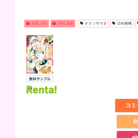
非BL小説
非BL漫画
テクノサマタ
日向唯稀
コミ
B
e