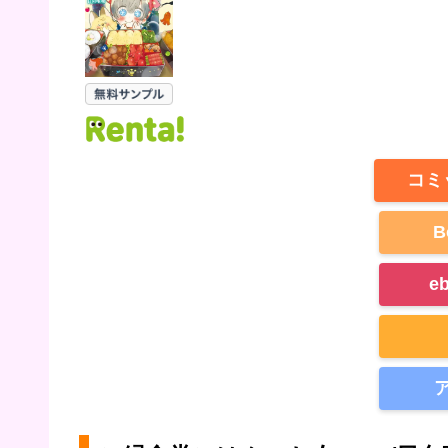
コミ
B
e