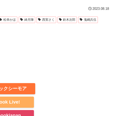
2023.08.18
松幸かほ
綺月陣
西実さく
鈴木次郎
鬼嶋兵伍
ックシーモア
ook Live!
bookjapan