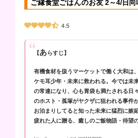
ご縁食堂ごはんのお友 2～4/日向
4.5
あ
【
らすじ】
有機食材を扱うマーケットで働く大和は
ケモ耳少年・未来に救われる。今では未
の常連になり、心も胃袋も満たされる日
のホスト・孤塚がヤクザに狙われる事件
お泊まりしてると知った未来に猛烈に嫉
疲れた人に贈る、癒しのご飯物語・待望