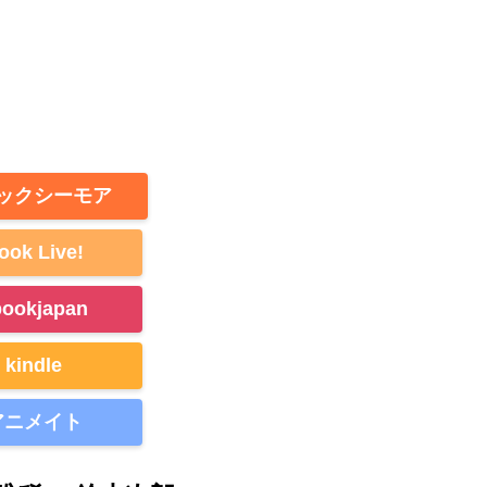
ックシーモア
ook Live!
bookjapan
kindle
アニメイト