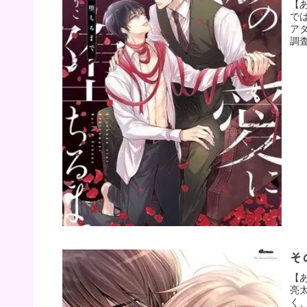
【
で
ア
調
そ
【
亮
く