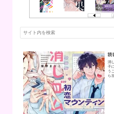
読
消
子
う
ら