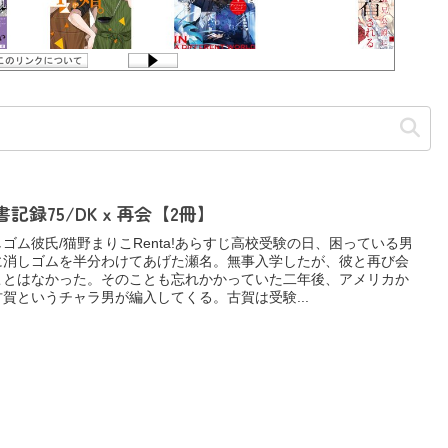
書記録75/DKｘ再会【2冊】
しゴム彼氏/猫野まりこRenta!あらすじ高校受験の日、困っている男
に消しゴムを半分わけてあげた瀬名。無事入学したが、彼と再び会
ことはなかった。そのことも忘れかかっていた二年後、アメリカか
古賀というチャラ男が編入してくる。古賀は受験...