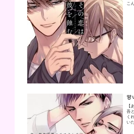
こ
甘
【
吾
く
い