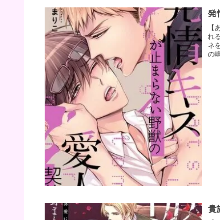
発
【
れ
ネ
の
貴