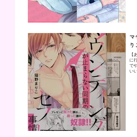
マ
り
【
に
で
い