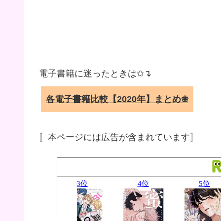
電子書籍に迷ったときは✩↴
各電子書籍比較【2020年】まとめ❀
〚本ページには広告が含まれています〛