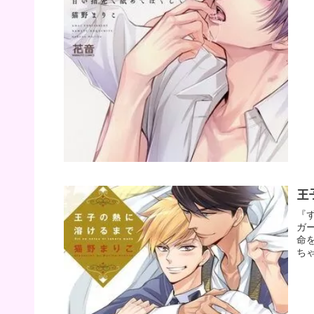
王
『
ガ
命
ち