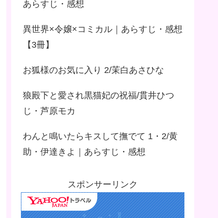
あらすじ・感想
異世界×令嬢×コミカル｜あらすじ・感想
【3冊】
お狐様のお気に入り 2/茉白あさひな
狼殿下と愛され黒猫妃の祝福/貫井ひつ
じ・芦原モカ
わんと鳴いたらキスして撫でて 1・2/黄
助・伊達きよ｜あらすじ・感想
スポンサーリンク