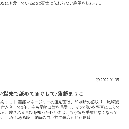
んなにも愛しているのに亮太に伝わらない絶望を味わっ...
2022.01.05
い指先で舐めてほぐして/猫野まりこ
あらすじ】 芸能マネージャーの渡辺茜は、印刷所の跡取り・尾崎誠
と付き合って3年。今も尾崎は茜を溺愛し、その想いを率直に伝えて
れる。愛される喜びを知った心と体は、もう彼を手放せなくなって
た。 しかしある晩、尾崎の自宅前で鉢合わせた尾崎...