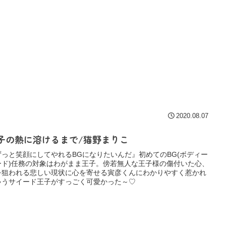
2020.08.07
子の熱に溶けるまで/猫野まりこ
ずっと笑顔にしてやれるBGになりたいんだ』初めてのBG(ボディー
ード)任務の対象はわがまま王子。傍若無人な王子様の傷付いた心、
を狙われる悲しい現状に心を寄せる寅彦くんにわかりやすく惹かれ
ゃうサイード王子がすっごく可愛かった～♡