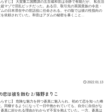
あらすじ】 大賀重工国際課の五百蔵和音は冷静で有能だが、 私生活
は超マゾで淫乱ビッチだった。ある日、取引先の英国貴族の令息・
ダムの日本滞在中の世話役に任命される。その陰では彼の性指向の
査を依頼されていた。和音はアダムの秘密を暴くこと...
2022.01.13
の恋は彼を蝕む 2/猫野まりこ
あらすじ】 危険な魅力を持つ蒼真に魅入られ、初めて恋を知った峰
太。同棲するようになって一日中抱かれていても、自分に自信がな
、蒼真に好かれる理由がわからず不安を抱えていた。一方、蒼真は