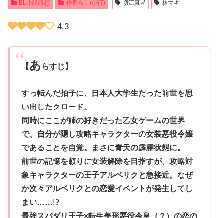
BL小説感想
作家名：(か行)
切江真琴
林マキ
4.3
あ
【
らすじ】
すっ転んだ拍子に、日本人大学生だった前世を思
い出したクロード。
同時にここが姉の好きだった乙女ゲームの世界
で、自分が隠し攻略キャラクターの女装悪役令嬢
であることを自覚。まさに青天の霹靂状態に。
前世の記憶を頼りに女装解除を目指すが、攻略対
象キャラクターの王子アルベリクと急接近。なぜ
か次々アルベリクとの恋愛イベントが発生してし
まい……!?
最強スパダリ王子×転生美形悪役令息（？）の恋の