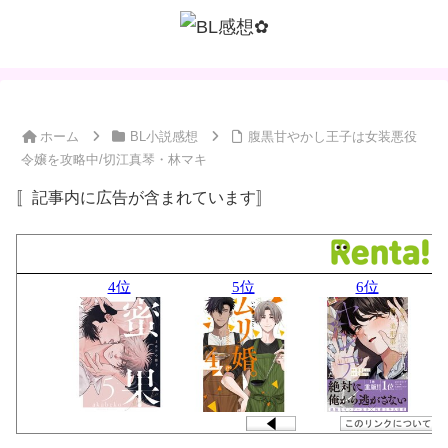
ホーム
BL小説感想
腹黒甘やかし王子は女装悪役
令嬢を攻略中/切江真琴・林マキ
〚記事内に広告が含まれています〛