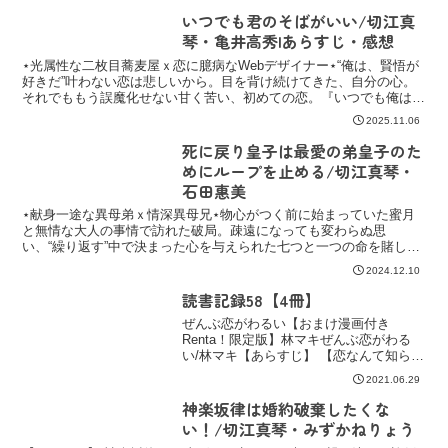
いつでも君のそばがいい/切江真
琴・亀井高秀|あらすじ・感想
⋆光属性な二枚目蕎麦屋ｘ恋に臆病なWebデザイナー⋆“俺は、賢悟が
好きだ”叶わない恋は悲しいから。目を背け続けてきた、自分の心。
それでももう誤魔化せない甘く苦い、初めての恋。『いつでも俺は、
お前のそばがいい』/実直で蕎麦愛溢れる年下ワンコと
2025.11.06
死に戻り皇子は最愛の弟皇子のた
めにループを止める/切江真琴・
石田惠美
⋆献身一途な異母弟ｘ情深異母兄⋆物心がつく前に始まっていた蜜月
と無情な大人の事情で訪れた破局。疎遠になっても変わらぬ思
い、“繰り返す”中で決まった心を与えられた七つと一つの命を賭し
て。『哥哥。私も共に』/今回はタイムループ系中華BL。
2024.12.10
読書記録58【4冊】
ぜんぶ恋がわるい【おまけ漫画付き
Renta！限定版】林マキぜんぶ恋がわる
い/林マキ【あらすじ】 【恋なんて知らな
い、知りたくなかった――】文芸サーク
2021.06.29
ル所属の大学生・要は恋に奥手。恋愛小
説を書くため、大学一の遊び人・涼真に
神楽坂律は婚約破棄したくな
取材を申し込むと、な...
い！/切江真琴・みずかねりょう