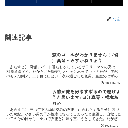
なあ
関連記事
恋のゴールがわかりません！/切
江真琴・みずかねりょう
【あらすじ】 廃墟アパート暮らしをしているサラリーマンの亮は、
29歳童貞ゲイ。だからこそ堅実な人生をと思っていたのだが、突然
のモテ期到来。二丁目で出会い一夜を過ごした色男、空室のはずの隣
の部屋に雨の日だけ出現する笑い上戸な地縛霊（？）霊くん...
2021.04.25
お前が俺を好きすぎるので逃げよ
うと思います/切江真琴・橋本あ
おい
【あらすじ】 三つ年下の幼馴染みの友也にむらむらする自分に気づ
いた悠紀。小さい男の子が性癖になってしまったと絶望し、自覚した
中二のその日から、全力で友也と距離を置こうとしてきた。だが悠紀
大好きな友也は何年もあきらめず、高校卒業後ついに近くに...
2023.11.07