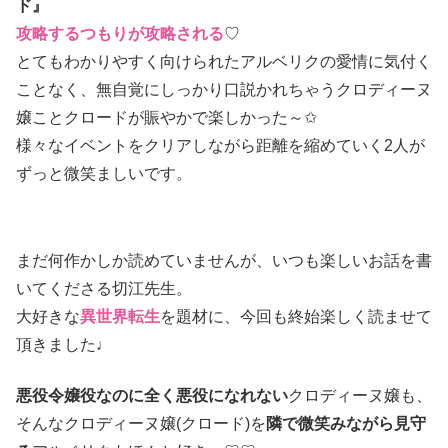
ド』
攻略するつもりが攻略される
♡
とてもわかりやすく向けられたアルベリクの愛情に気付く
ことなく、無自覚にしっかり口説かれちゃうクロディーヌ
嬢ことクロードが賑やかで楽しかった～✩
様々なイベントをクリアしながら距離を縮めていく2人が
ずっと微笑ましいです。
まだ何作かしか読めていませんが、いつも楽しいお話を書
いてくださる切江先生。
大好きな
異世界転生
を題材に、今回も終始楽しく読ませて
頂きました♩
悪役令嬢役なのに全く悪役になれない
クロディーヌ嬢も、
そんなクロディーヌ嬢(クロード)を
隣で微笑みながら見守