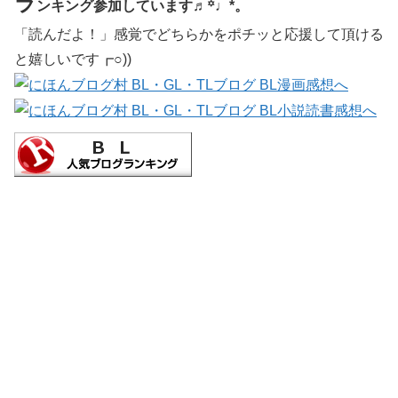
ラ
ンキング参加しています♬꙳♩*。
「読んだよ！」感覚でどちらかをポチッと応援して頂ける
と嬉しいです┏○))