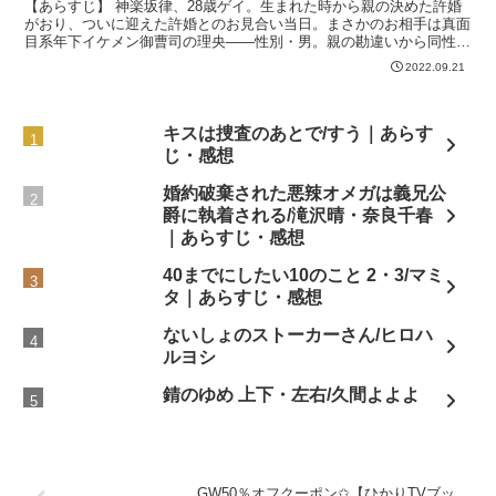
【あらすじ】 神楽坂律、28歳ゲイ。生まれた時から親の決めた許婚
がおり、ついに迎えた許婚とのお見合い当日。まさかのお相手は真面
目系年下イケメン御曹司の理央――性別・男。親の勘違いから同性の
婚約者だったが、好みのタイプではないので婚約破棄しよ...
2022.09.21
キスは捜査のあとで/すう｜あらす
じ・感想
婚約破棄された悪辣オメガは義兄公
爵に執着される/滝沢晴・奈良千春
｜あらすじ・感想
40までにしたい10のこと 2・3/マミ
タ｜あらすじ・感想
ないしょのストーカーさん/ヒロハ
ルヨシ
錆のゆめ 上下・左右/久間よよよ
GW50％オフクーポン✩【ひかりTVブッ