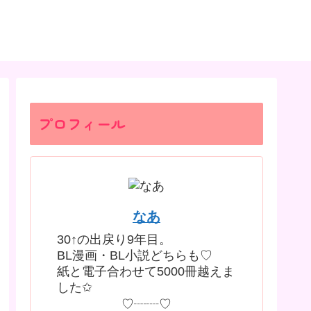
プロフィール
なあ
30↑の出戻り9年目。
BL漫画・BL小説どちらも♡
紙と電子合わせて5000冊越えま
した✩
♡┈┈♡