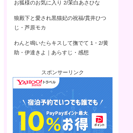
お狐様のお気に入り 2/茉白あさひな
狼殿下と愛され黒猫妃の祝福/貫井ひつ
じ・芦原モカ
わんと鳴いたらキスして撫でて 1・2/黄
助・伊達きよ｜あらすじ・感想
スポンサーリンク