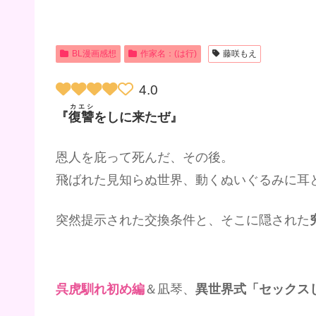
BL漫画感想
作家名：(は行)
藤咲もえ
4.0
カエシ
『
復讐
をしに来たぜ』
恩人を庇って死んだ、その後。
飛ばれた見知らぬ世界、動くぬいぐるみに耳
突然提示された交換条件と、そこに隠された
呉虎馴れ初め編
＆凪琴、
異世界式「セックス