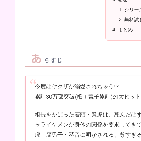
シリー
無料試
まとめ
あ
らすじ
今度はヤクザが溺愛されちゃう!?
累計30万部突破(紙＋電子累計)の大ヒット
組長をかばった若頭・景虎は、死んだはず
ャライケメンが身体の関係を要求してきて
虎。腐男子・琴音に明かされる、尊すぎる