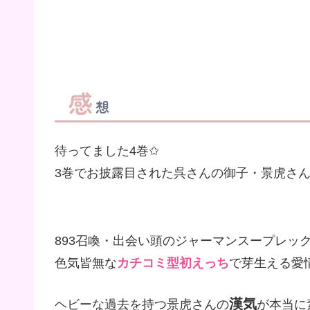
感
想
待ってました4巻✩
3巻でお披露目された呉さんの御子・景虎さ
893召喚・出会い頭のジャーマンスープレック
色気皆無な
カチコミ型初えっち
で芽生える愛
漢気
ヘビーな過去を持つ景虎さんの
が本当に