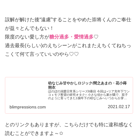
誤解が解けた後“遠慮”することをやめた崇将くんのご奉仕
が益々とんでもない！
限度のない愛し方が
糖分過多・愛情過多
♡
過去最長(らしい)のえちシーンがこれまたえちくてねちっ
こくて何て言っていいのやら♡♡
幼なじみ甘やかしロジック/間之あまの・花小蒔
朔衣
ほのぼの溺愛日常系シリーズ8冊目 今回は⋆リア充年下ワン
コｘモブ希望の研究オタク⋆ 小さな頃から家が隣で、双子
のように育ってきた1個年下の幼なじみへいつからか芽生
えた特別な感情。 秘めた想いを抱え、与えられる甘やかな
日々を享受する中で感じた
2021.02.17
blimpressions.com
とのリンクもありますが、こちらだけでも特に違和感なく
読むことができますよ～✩