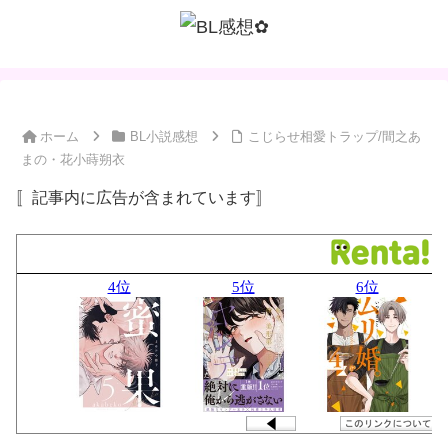
ホーム
BL小説感想
こじらせ相愛トラップ/間之あ
まの・花小蒔朔衣
〚記事内に広告が含まれています〛