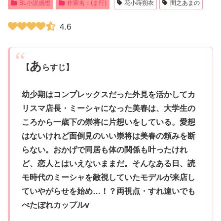
BL小説感想
作家名：(ま行)
花小蒔朔衣
間之あまの
4.6
あ
【
らすじ】
幼少期はコンプレックスだった外見を活かしてカ
リスマ店長・ミーシャになった美春は、大学生の
ころから一歳下の崇将に片想いをしている。愛想
はないけれど面倒見のいい崇将は美春の頼みを断
らない。おかげで同居も体の関係も叶ったけれ
ど、恋人とはいえないままだ。そんなある日、読
モ時代のミーシャを敵視していたモデルが来店し
ていやがらせを始め…！？両視点・すれ違いでも
べたぼれカップルv