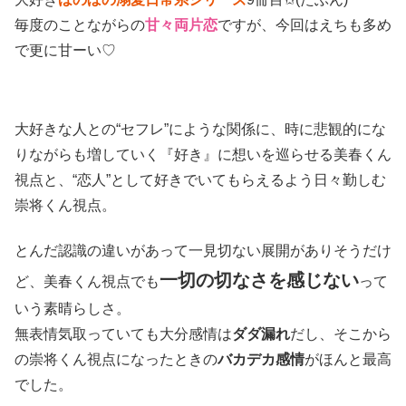
毎度のことながらの
甘々両片恋
ですが、今回はえちも多め
で更に甘ーい♡
大好きな人との“セフレ”にような関係に、時に悲観的にな
りながらも増していく『好き』に想いを巡らせる美春くん
視点と、“恋人”として好きでいてもらえるよう日々勤しむ
崇将くん視点。
とんだ認識の違いがあって一見切ない展開がありそうだけ
一切の切なさを感じない
ど、美春くん視点でも
って
いう素晴らしさ。
無表情気取っていても大分感情は
ダダ漏れ
だし、そこから
の崇将くん視点になったときの
バカデカ感情
がほんと最高
でした。