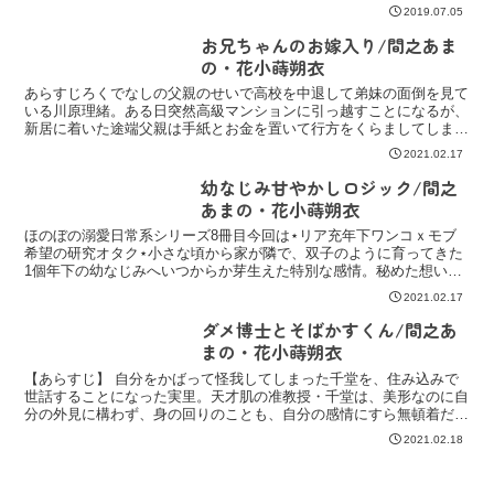
過多。ドキドキしてしまうけれど、かつてやんわりと恋心を...
2019.07.05
お兄ちゃんのお嫁入り/間之あま
の・花小蒔朔衣
あらすじろくでなしの父親のせいで高校を中退して弟妹の面倒を見て
いる川原理緒。ある日突然高級マンションに引っ越すことになるが、
新居に着いた途端父親は手紙とお金を置いて行方をくらましてしま
う。呆然とする理緒の前にその部屋の住人・強面弁護士の八束...
2021.02.17
幼なじみ甘やかしロジック/間之
あまの・花小蒔朔衣
ほのぼの溺愛日常系シリーズ8冊目今回は⋆リア充年下ワンコｘモブ
希望の研究オタク⋆小さな頃から家が隣で、双子のように育ってきた
1個年下の幼なじみへいつからか芽生えた特別な感情。秘めた想いを
抱え、与えられる甘やかな日々を享受する中で感じた
2021.02.17
ダメ博士とそばかすくん/間之あ
まの・花小蒔朔衣
【あらすじ】 自分をかばって怪我してしまった千堂を、住み込みで
世話することになった実里。天才肌の准教授・千堂は、美形なのに自
分の外見に構わず、身の回りのことも、自分の感情にすら無頓着だっ
たが……！？出版社：幻冬舎コミックス掲載誌・レーベル：...
2021.02.18