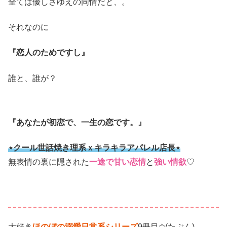
全ては優しさゆえの同情だと、。
それなのに
『恋人のためですし』
誰と、誰が？
『あなたが初恋で、一生の恋です。』
⋆クール世話焼き理系ｘキラキラアパレル店長⋆
無表情の裏に隠された
一途で甘い恋情
と
強い情欲
♡
大好き
ほのぼの溺愛日常系シリーズ
9冊目✩(たぶん)