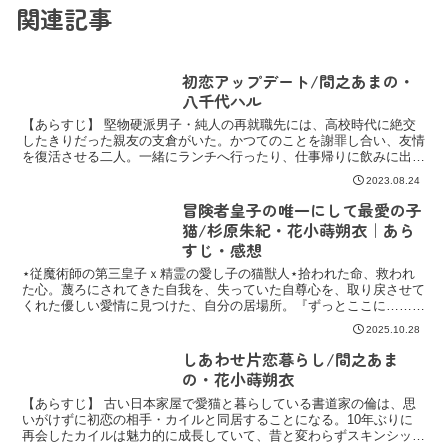
関連記事
初恋アップデート/間之あまの・
八千代ハル
【あらすじ】 堅物硬派男子・純人の再就職先には、高校時代に絶交
したきりだった親友の支倉がいた。かつてのことを謝罪し合い、友情
を復活させる二人。一緒にランチへ行ったり、仕事帰りに飲みに出か
けたり、風邪の時には見舞いに来てもらったり。純人にとっ...
2023.08.24
冒険者皇子の唯一にして最愛の子
猫/杉原朱紀・花小蒔朔衣｜あら
すじ・感想
⋆従魔術師の第三皇子ｘ精霊の愛し子の猫獣人⋆拾われた命、救われ
た心。蔑ろにされてきた自我を、失っていた自尊心を、取り戻させて
くれた優しい愛情に見つけた、自分の居場所。『ずっとここに……－
－俺の隣に、いて欲しい』
2025.10.28
しあわせ片恋暮らし/間之あま
の・花小蒔朔衣
【あらすじ】 古い日本家屋で愛猫と暮らしている書道家の倫は、思
いがけずに初恋の相手・カイルと同居することになる。10年ぶりに
再会したカイルは魅力的に成長していて、昔と変わらずスキンシップ