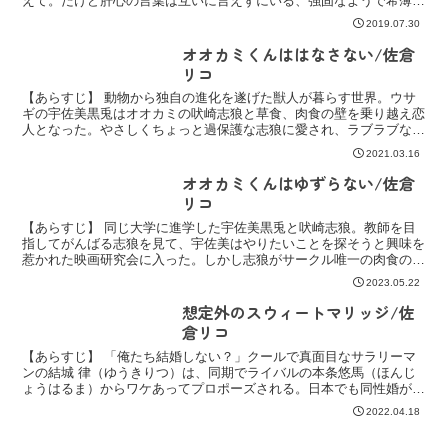
えて。だけど肝心の言葉は互いに言えずにいる、強固なようで希薄な
関係。
2019.07.30
オオカミくんははなさない/佐倉
リコ
【あらすじ】 動物から独自の進化を遂げた獣人が暮らす世界。ウサ
ギの宇佐美黒兎はオオカミの吠崎志狼と草食、肉食の壁を乗り越え恋
人となった。やさしくちょっと過保護な志狼に愛され、ラブラブな生
活を送っていたが志狼の母親に交際がバレてしまい――！？...
2021.03.16
オオカミくんはゆずらない/佐倉
リコ
【あらすじ】 同じ大学に進学した宇佐美黒兎と吠崎志狼。教師を目
指してがんばる志狼を見て、宇佐美はやりたいことを探そうと興味を
惹かれた映画研究会に入った。しかし志狼がサークル唯一の肉食の先
輩・犬塚直生のことを警戒していて、夏合宿についてくるこ...
2023.05.22
想定外のスウィートマリッジ/佐
倉リコ
【あらすじ】 「俺たち結婚しない？」クールで真面目なサラリーマ
ンの結城 律（ゆうきりつ）は、同期でライバルの本条悠馬（ほんじ
ょうはるま）からワケあってプロポーズされる。日本でも同性婚が可
能になり、独身の律は周囲から結婚をせかされていた。一方...
2022.04.18