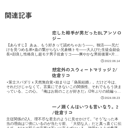
関連記事
恋した相手が男だったBLアンソロ
ジー
【あらすじ】 あぁ、もう好きって認めちゃおう――。独活――兄だ
けを見つめる弟×血の繋がらない兄倉橋トモ――大人びた生徒会副会
長×顔良し性格良し超モテ男子佐倉リコ――爽やかな男前後輩×片思
いをひた隠す先輩つゆきゆるこ――恋人より親友優先な正直...
2022.06.14
想定外のスウィートマリッジ 2/
佐倉リコ
⋆策士スパダリｘ天然無自覚⋆始まりは「偽装結婚」。だけど今は、
それだけじゃなくて。言葉にできないこの関係性、それでももう決ま
っている、この心。『俺はお前のことが好きだ』/2年ぶりの続編っ
✩1巻ではまだセフレ以上夫夫未満だったのでその後を
2024.08.23
一ノ瀬くんはいつも言いなり。2
/佐倉リコ
主従関係の2人、理不尽な君主のように見せかけて。“そう”なった本
当の理由は♡傍にいるのが当たり前、「大切な人」だと真っ直ぐに伝