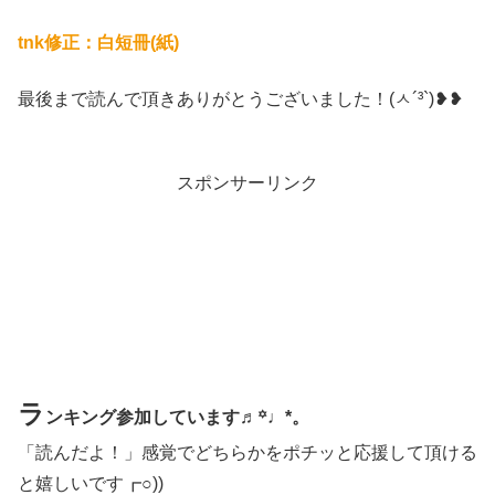
tnk修正：白短冊(紙)
最後まで読んで頂きありがとうございました！(ㅅ´³`)❥❥
スポンサーリンク
ラ
ンキング参加しています♬꙳♩*。
「読んだよ！」感覚でどちらかをポチッと応援して頂ける
と嬉しいです┏○))