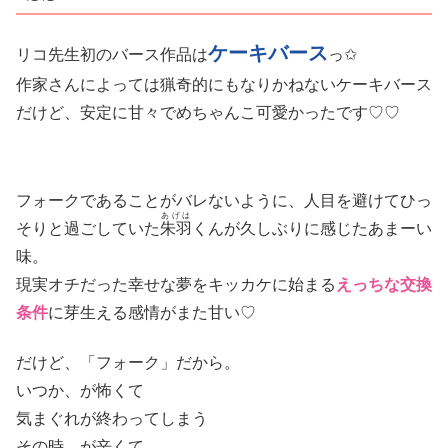
ケーキバース
リコ先生初のバース作品は
っ✩
作家さんによっては猟奇的にもなりかねないケーキバース
だけど、安定に甘々でめちゃんこ可愛かったです♡♡
フォークであることがバレないように、人目を避けてひっ
あげは
そりと過ごしていた
朱羽
くんが久しぶりに感じたあまーい
味。
現実オチだった幸せな夢をキッカケに始まる
えっちな交換
条件
に芽生える感情がまた甘い♡
だけど、「フォーク」だから。
いつか、が怖くて
気まぐれが終わってしまう
その時、が辛くて。