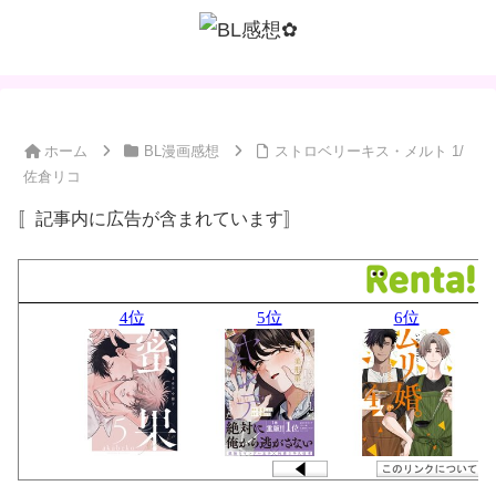
ホーム
BL漫画感想
ストロベリーキス・メルト 1/
佐倉リコ
〚記事内に広告が含まれています〛