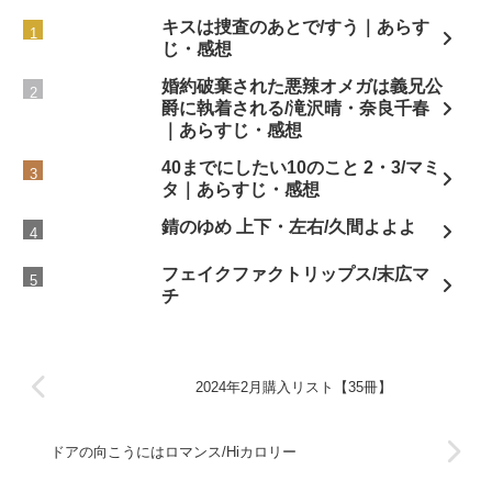
キスは捜査のあとで/すう｜あらす
じ・感想
婚約破棄された悪辣オメガは義兄公
爵に執着される/滝沢晴・奈良千春
｜あらすじ・感想
40までにしたい10のこと 2・3/マミ
タ｜あらすじ・感想
錆のゆめ 上下・左右/久間よよよ
フェイクファクトリップス/末広マ
チ
2024年2月購入リスト【35冊】
ドアの向こうにはロマンス/Hiカロリー