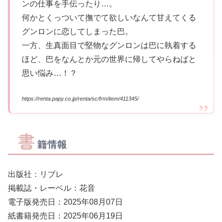
ンの仕事を手伝ったり…。
何かとくっついて撫でて欲しいなんて甘えてくる
グンロンに恋してしまった巴。
一方、生真面目で堅物なグンロンは巴に執着する
ほど、巴をなんとか元の世界に帰してやらねばと
思い悩み…！？
https://renta.papy.co.jp/renta/sc/frm/item/411345/
書
籍情報
出版社：リブレ
掲載誌・レーベル：花音
電子版発売日：2025年08月07日
紙書籍発売日：2025年06月19日