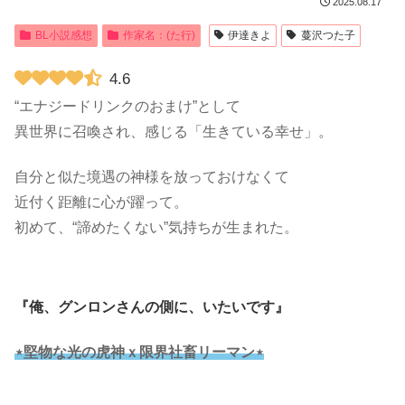
2025.08.17
BL小説感想
作家名：(た行)
伊達きよ
蔓沢つた子
4.6
“エナジードリンクのおまけ”として
異世界に召喚され、感じる「生きている幸せ」。
自分と似た境遇の神様を放っておけなくて
近付く距離に心が躍って。
初めて、“諦めたくない”気持ちが生まれた。
『俺、グンロンさんの側に、いたいです』
⋆堅物な光の虎神ｘ限界社畜リーマン⋆