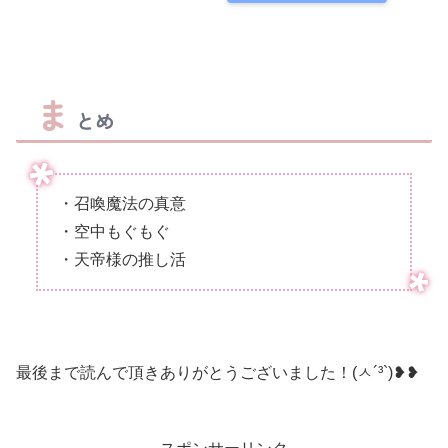
ま
とめ
・召喚魔法の真意
・空中もぐもぐ
・天帝様の推し活
最後まで読んで頂きありがとうございました！(ㅅ´³`)❥❥