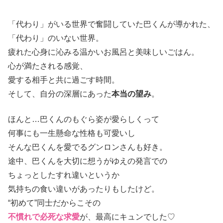
「代わり」がいる世界で奮闘していた巴くんが導かれた、
「代わり」のいない世界。
疲れた心身に沁みる温かいお風呂と美味しいごはん。
心が満たされる感覚、
愛する相手と共に過ごす時間。
そして、自分の深層にあった
本当の望み
。
ほんと…巴くんのもぐら姿が愛らしくって
何事にも一生懸命な性格も可愛いし
そんな巴くんを愛でるグンロンさんも好き。
途中、巴くんを大切に想うがゆえの発言での
ちょっとしたすれ違いというか
気持ちの食い違いがあったりもしたけど。
“初めて”同士だからこその
不慣れで必死な求愛
が、最高にキュンでした♡