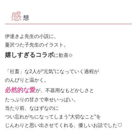
感
想
伊達きよ先生の小説に、
蔓沢つた子先生のイラスト。
嬉しすぎるコラボ
に歓喜✩
「社畜」な2人が“元気”になっていく過程が
のんびりと温かく。
必然的な愛
が、不器用なもどかしさと
たっぷりの甘さで幸せいっぱい。
当たり前、なはずなのに
つい忘れがちになってしまう“大切なこと”を
じんわりと思い出させてくれる、優しいお話でした♡