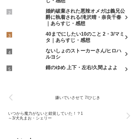
じ・感想
婚約破棄された悪辣オメガは義兄公
爵に執着される/滝沢晴・奈良千春
｜あらすじ・感想
40までにしたい10のこと 2・3/マミ
タ｜あらすじ・感想
ないしょのストーカーさん/ヒロハ
ルヨシ
錆のゆめ 上下・左右/久間よよよ
嫌いでいさせて 7/ひじき
いつから魔力がないと錯覚していた！？1
～3/犬丸まお・シェリー