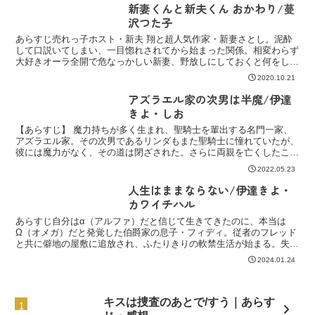
新妻くんと新夫くん おかわり/蔓
沢つた子
あらすじ売れっ子ホスト・新夫 翔と超人気作家・新妻さとし。泥酔
して口説いてしまい、一目惚れされてから始まった関係。相変わらず
大好きオーラ全開で危なっかしい新妻、野放しにしておくと何をしで
かすかわからない、と渋々ながらも世話を焼いてしまう面倒...
2020.10.21
アズラエル家の次男は半魔/伊達
きよ・しお
【あらすじ】 魔力持ちが多く生まれ、聖騎士を輩出する名門一家、
アズラエル家。その次男であるリンダもまた聖騎士に憧れていたが、
彼には魔力がなく、その道は閉ざされた。さらに両親を亡くしたこと
で、リンダは幼い弟たちの親代わりとして、家事に追われる...
2022.05.23
人生はままならない/伊達きよ・
カワイチハル
あらすじ自分はα（アルファ）だと信じて生きてきたのに、本当は
Ω（オメガ）だと発覚した伯爵家の息子・フィディ。従者のフレッド
と共に僻地の屋敷に追放され、ふたりきりの軟禁生活が始まる。失意
に暮れるフィディだったが、献身的に支えてくれるフレッドの...
2024.01.24
キスは捜査のあとで/すう｜あらす