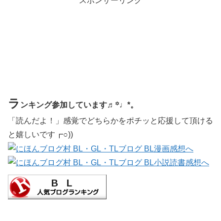
スポンサーリンク
ラ
ンキング参加しています♬꙳♩*。
「読んだよ！」感覚でどちらかをポチッと応援して頂ける
と嬉しいです┏○))