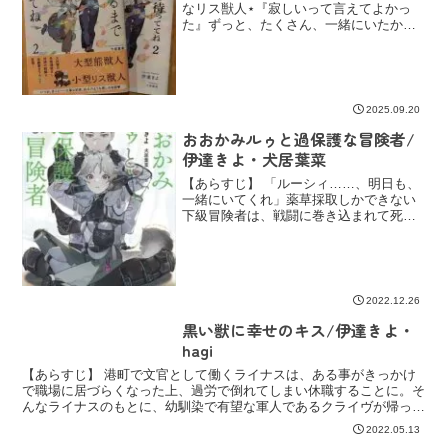
なリス獣人⋆『寂しいって言えてよかっ
た』ずっと、たくさん、一緒にいたから
離れることが、寂しくて。だけど、応援
したい気持ちも本当で。いっぱい我慢し
て二人で、寂しさを乗り越えることがで
きたから。二人の明日が、
2025.09.20
おおかみルゥと過保護な冒険者/
伊達きよ・犬居葉菜
【あらすじ】 「ルーシィ……、明日も、
一緒にいてくれ」薬草採取しかできない
下級冒険者は、戦闘に巻き込まれて死ん
だ──はずが、冷酷な冒険者・リカルドに
拾われた仔狼に転生していた。ルーシィ
と名付けられ、甲斐甲斐しく世話をされ
る日々。噂とも、冒険...
2022.12.26
黒い獣に幸せのキス/伊達きよ・
hagi
【あらすじ】 港町で文官として働くライナスは、ある事がきっかけ
で職場に居づらくなった上、過労で倒れてしまい休職することに。そ
んなライナスのもとに、幼馴染で有望な軍人であるクライヴが帰って
きた。クライヴは戦功を立てた結果、「獣軍人」になる誉を...
2022.05.13