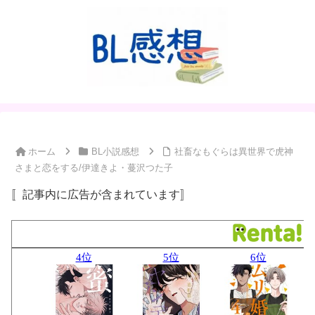
ホーム
BL小説感想
社畜なもぐらは異世界で虎神
さまと恋をする/伊達きよ・蔓沢つた子
〚記事内に広告が含まれています〛