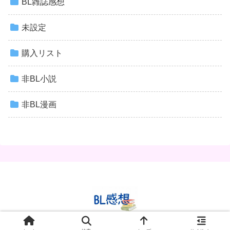
BL雑誌感想
未設定
購入リスト
非BL小説
非BL漫画
© 2020 BL感想✿.