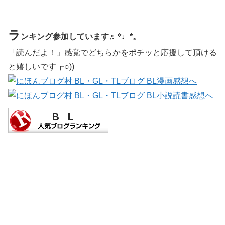
ラ
ンキング参加しています♬꙳♩*。
「読んだよ！」感覚でどちらかをポチッと応援して頂ける
と嬉しいです┏○))