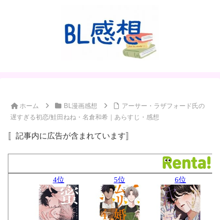
ホーム
BL漫画感想
アーサー・ラザフォード氏の
遅すぎる初恋/鮭田ねね・名倉和希｜あらすじ・感想
〚記事内に広告が含まれています〛