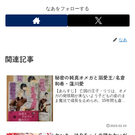
なあをフォローする
なあ
関連記事
秘密の純真オメガと溺愛王/名倉
和希・蓮川愛
【あらすじ】 亡国の王子・リリは、オメ
ガの発情期が来ないよう子どもの姿のま
ま魔法で成長を止められ、15年間も森の
離宮に隠されていた。そこへ、大陸最強
の大国のアルファ王・ユージーンが現れ
る。迎えにきたと言う彼を警戒して子ど
ものふりをするリリだ...
2023.02.23
ヤンキーはなちゃんの猫かわいが