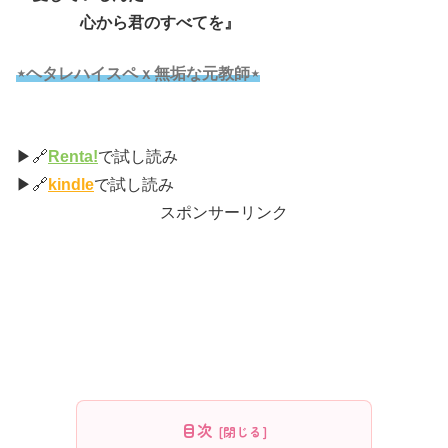
心から君のすべてを』
⋆ヘタレハイスペｘ無垢な元教師⋆
▶🔗
Renta!
で試し読み
▶🔗
kindle
で試し読み
スポンサーリンク
目次