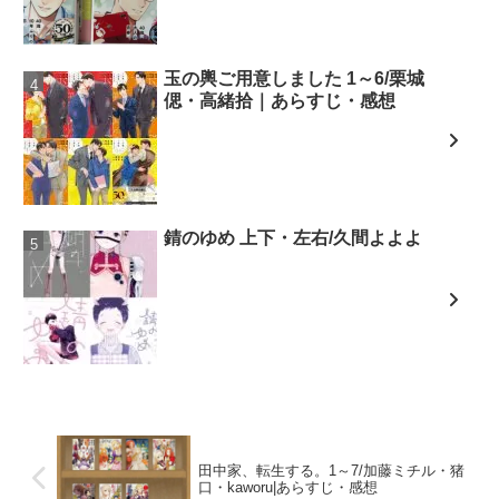
玉の輿ご用意しました 1～6/栗城
偲・高緒拾｜あらすじ・感想
錆のゆめ 上下・左右/久間よよよ
田中家、転生する。1～7/加藤ミチル・猪
口・kaworu|あらすじ・感想