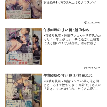
女漫画をレジに積み上げるクラスメイト
で同じ図書委員の風間徹と出会した小田
切武丸。堅物な風間の意外な一面に興味
を持った武丸は持ち前のコミュ力でその
日のうちに家に上がり込...
2023.09.05
午前0時の甘い罠/鮭田ねね
⋆猫被り執着ｘ純情ワンコ⋆/中学時代のた
った「一年と少し」、共に過ごした親友
に淡く抱いていた独占欲、確かに感じて
いた“特別”。/唯我独尊ならぬ唯光独尊。
玲くんの、光希くん以外への無関心さが
わかりやすすぎて…！！！！
2022.04.25
午前0時の甘い罠 2/鮭田ねね
⋆猫被り執着ｘ純情ワンコ⋆/“早く俺と同
じところまで堕ちてきて 光希”たくさんの
『好き』をぶつけられてたくさん愛され
て。それなのに感じてしまった一線に、
心がザワつく。/執着攻めの駆け引きこえ
ぇくてまんまと自分から束縛されたがる
光希くんがチョロかわ