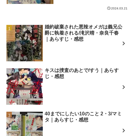
2024.03.21
婚約破棄された悪辣オメガは義兄公
爵に執着される/滝沢晴・奈良千春
｜あらすじ・感想
キスは捜査のあとで/すう｜あらす
じ・感想
40までにしたい10のこと 2・3/マミ
タ｜あらすじ・感想