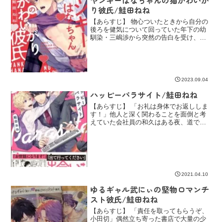
り彼氏/鮭田ねね
【あらすじ】 物心ついたときから自分の
後ろを健気について回っていた年下の幼
馴染・三嶋渉から突然の告白を受け、そ
の勢いのままお付き合いをスタートさせ
た小田切華丸。幼馴染から恋人に変化し
た関係のはずが…その後、全く進展な
し。弟のように可愛がって...
2023.09.04
ハッピーパラサイト/鮭田ねね
【あらすじ】 「お礼は身体でお返ししま
す！」他人と深く関わることを面倒と考
えていた会社員の和久はある夜、道で行
き倒れていたバックパッカーのハルに出
会う。寝床に困っているハルを気の迷い
で一晩泊めたのが運の尽き。そのままち
ゃっかり居着き、全力で...
2021.04.10
ゆるギャル武にぃの堅物ロマンチ
スト彼氏/鮭田ねね
【あらすじ】 「責任を取ってもらうぞ、
小田切」偶然立ち寄った書店で大量の少