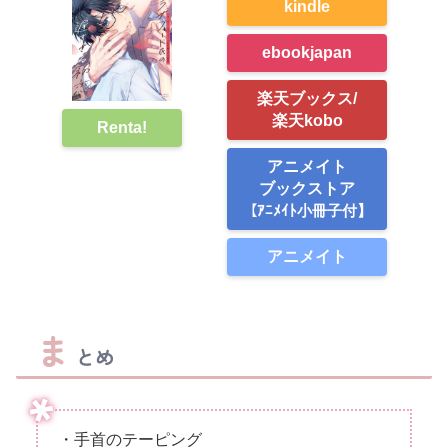
kindle
ebookjapan
楽天ブックス/
楽天kobo
Renta!
アニメイト
ブックストア
【ｱﾆﾒｲﾄ小冊子付】
アニメイト
ま
とめ
・手首のテーピング