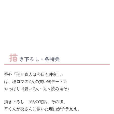
描
き下ろし・各特典
番外「翔と直人は今日も仲良し」
は、理ロマの2人の買い物デート♡
やっぱり可愛い2人～近々読み返そ♩
描き下ろし「5話の電話、その後」
幸くんが葵さんに懐いた理由がチラ見え。