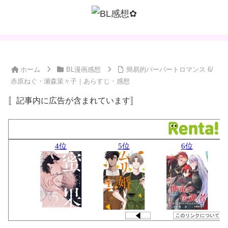
ホーム
BL漫画感想
簡易的パーバートロマンス 6/
赤原ねぐ・瀬森菜々子｜あらすじ・感想
〚記事内に広告が含まれています〛