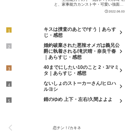
と、家事能力カンスト中・可愛い強面鬼
村龍雄の真剣交際が始まり、慣れない恋
2022.06.03
愛に龍雄が右往左往していた矢先、明の
浮気疑惑が浮上！明を信じ切れず自己嫌
悪に陥る龍雄にさらな...
キスは捜査のあとで/すう｜あらす
じ・感想
婚約破棄された悪辣オメガは義兄公
爵に執着される/滝沢晴・奈良千春
｜あらすじ・感想
40までにしたい10のこと 2・3/マミ
タ｜あらすじ・感想
ないしょのストーカーさん/ヒロハ
ルヨシ
錆のゆめ 上下・左右/久間よよよ
恋チン！/カキネ