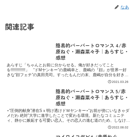
なあ
関連記事
簡易的パーバートロマンス 4/赤
原ねぐ・瀬森菜々子｜あらすじ・
感想
あらすじ「ちゃんとお前に分からせる。俺が好きだってこと
を!!!!!!!!!!!!」 “ドMヤンキー”の鹿嶋幸と、鹿嶋の『顔』が世界一好
きな“顔フェチ”の真田亮司。すったもんだの末、鹿嶋が自分を好きで
あることをほぼ確信する真田。鹿嶋に恋愛感情...
2021.03.26
簡易的パーバートロマンス 5/赤
原ねぐ・瀬森菜々子｜あらすじ・
感想
⋆“圧倒的献身”潜在Sｘ明け透けドＭヤンキー⋆“お前が傍にいなきゃダ
メだわ 絶対”大学に進学したことで変わる環境。新たなコミュニテ
ィ、静かに嫉妬する可愛い恋人。その恋人の進む道のため、しなけれ
ばならない“我慢”。理的な距離に寂しさを感じて
2022.08.02
マイワイフデビル/赤原ねぐ