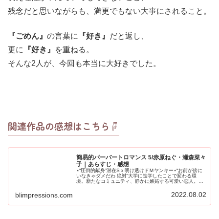
残念だと思いながらも、満更でもない大事にされること。
『ごめん』
の言葉に
『好き』
だと返し、
更に
『好き』
を重ねる。
そんな2人が、今回も本当に大好きでした。
関連作品の感想はこちら☟
簡易的パーバートロマンス 5/赤原ねぐ・瀬森菜々
子｜あらすじ・感想
⋆“圧倒的献身”潜在Sｘ明け透けドＭヤンキー⋆“お前が傍に
いなきゃダメだわ 絶対”大学に進学したことで変わる環
境。新たなコミュニティ、静かに嫉妬する可愛い恋人。そ
の恋人の進む道のため、しなければならない“我慢”。理的
な距離に寂しさを感じて
2022.08.02
blimpressions.com