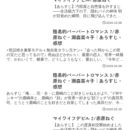
【あらすじ】汚部屋と自堕落を許すまじ
――生活能力下の下、隠れバイの神埼 明
が目覚めた瞬間、目に飛び込んできたの
は新しく職場に入った鬼村龍雄の強面。
2020.10.08
どうやら初対面の龍雄に、寝ぼけたまま
ベロチュ―をかましてしまったらし
簡易的パーバートロマンス 7/赤
い…！気まずい出勤だったが...
原ねぐ・瀬森菜々子｜あらすじ・
感想
⋆世話焼き兼業モデルｘ無自覚タラシ元ヤン⋆『会った時からこの世
の宝だと思ってるので』死ぬほどかわいい、最愛の恋人。世界一綺麗
で、かわいくて、横暴で。どうしようもなく、愛おしい。『今年どこ
ろか一生よろしく』/やっぱりさなかし可愛い…っていうか…
2026.04.08
簡易的パーバートロマンス 3/赤
原ねぐ・瀬森菜々子｜あらすじ・
感想
あらすじ「俺……完・全・に鹿嶋のこと好きじゃねえかよ!!」“ドMヤ
ンキー”の鹿嶋幸と、鹿嶋の『顔』が世界一好きな“顔フェチ”の真田亮
司。とうとう鹿嶋のことを好きだと自覚してしまった真田だが、今の
関係を壊したくないと告白はしないことに決める。...
2020.02.26
マイワイフデビル 2/赤原ねぐ
【あらすじ】 この度真剣交際始めました
――生活能力下の下・隠れバイの神埼 明