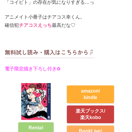
「コイビト」の存在が気になりすぎる…っ
アニメイト小冊子はチアコス幸くん。
確信犯
チアコスえっち
最高だな♡
無料試し読み・購入はこちらから☟
電子限定描き下ろし付き✿
amazon/
kindle
楽天ブックス/
楽天kobo
Renta!
BookLive!