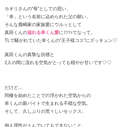
カオリさんの“母”としての思い、
「幸」という名前に込められた父の願い。
そんな鹿嶋家の家族愛にウルッとして
真田くんの
溢れる幸くん愛
にﾌﾌﾌｯてなって。
TLで騒がれていた幸くんの“王子様コス”にズッキュン♡
真田くんの真摯な目標と
2人の間に流れる空気がとっても穏やか甘いです♡♡
だけど…
同棲を始めたことでの浮かれた空気からの
幸くんの新バイトで生まれる不穏な空気。
そして、久しぶりの荒々しいセックス。
例え理性がトんでいてもできないこと、