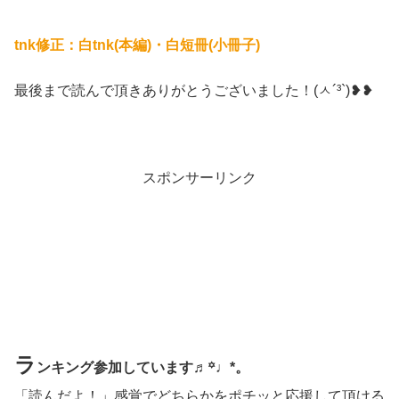
tnk修正：白tnk(本編)・白短冊(小冊子)
最後まで読んで頂きありがとうございました！(ㅅ´³`)❥❥
スポンサーリンク
ラ
ンキング参加しています♬꙳♩*。
「読んだよ！」感覚でどちらかをポチッと応援して頂ける