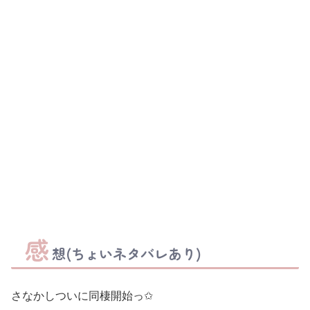
感
想(ちょいネタバレあり)
さなかしついに同棲開始っ✩