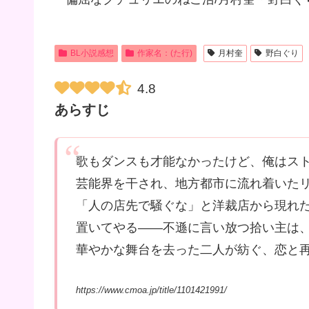
BL小説感想
作家名：(た行)
月村奎
野白ぐり
4.8
あらすじ
歌もダンスも才能なかったけど、俺はスト
芸能界を干され、地方都市に流れ着いた
「人の店先で騒ぐな」と洋裁店から現れた
置いてやる――不遜に言い放つ拾い主は
華やかな舞台を去った二人が紡ぐ、恋と
https://www.cmoa.jp/title/1101421991/