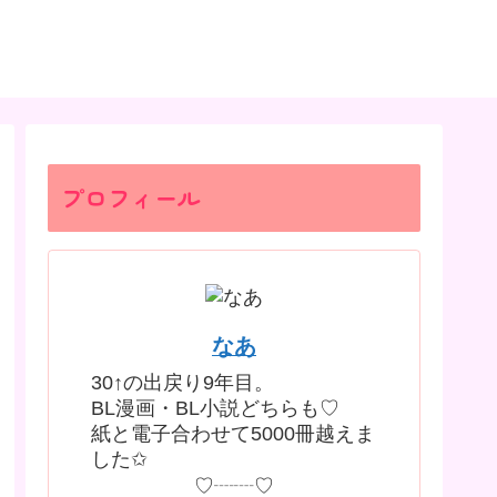
プロフィール
なあ
30↑の出戻り9年目。
BL漫画・BL小説どちらも♡
紙と電子合わせて5000冊越えま
した✩
♡┈┈♡