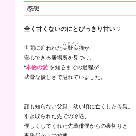
感想
全く甘くないのにとびっきり甘い
♡
元アイドル
世間に追われた
美野良猫
が
安心できる居場所を見つけ、
“
本物の愛
”を知るまでの過程が
武骨な優しさで溢れていました。
顔も知らない父親、幼い頃に亡くした母親。
引き取られた先での冷遇、
優しくしてくれた先輩俳優からの裏切りと
事務所からの放逐。