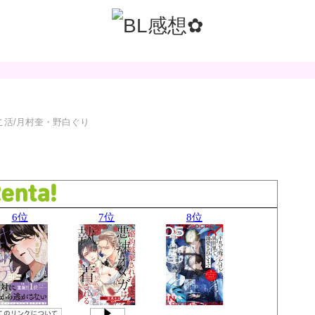
こ活/月村奎・野白ぐり