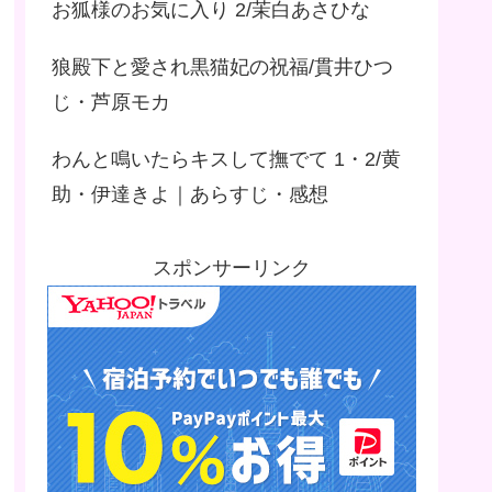
お狐様のお気に入り 2/茉白あさひな
狼殿下と愛され黒猫妃の祝福/貫井ひつ
じ・芦原モカ
わんと鳴いたらキスして撫でて 1・2/黄
助・伊達きよ｜あらすじ・感想
スポンサーリンク