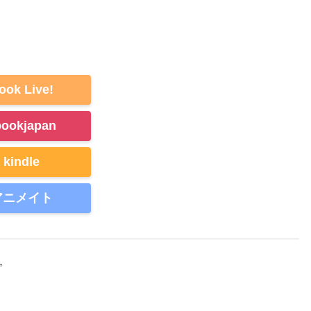
ook Live!
bookjapan
kindle
アニメイト
”