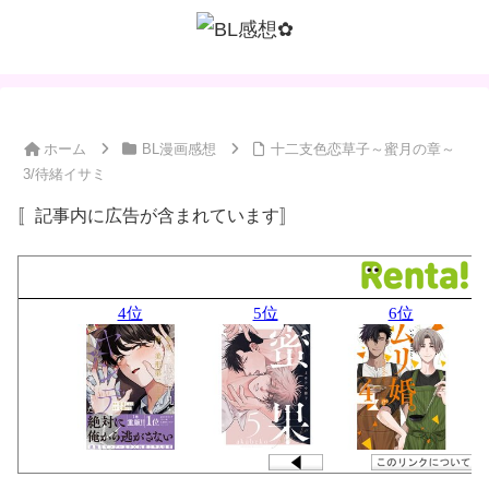
ホーム
BL漫画感想
十二支色恋草子～蜜月の章～
3/待緒イサミ
〚記事内に広告が含まれています〛