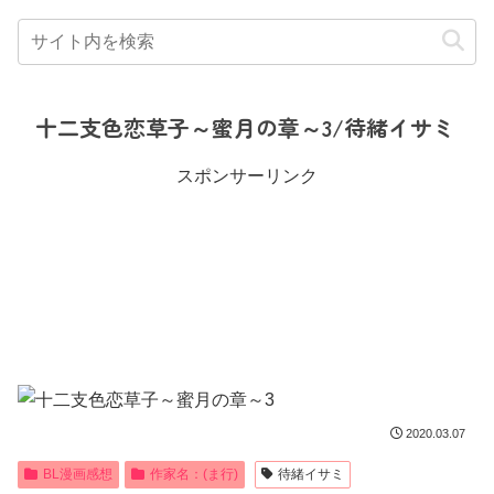
十二支色恋草子～蜜月の章～3/待緒イサミ
スポンサーリンク
2020.03.07
BL漫画感想
作家名：(ま行)
待緒イサミ