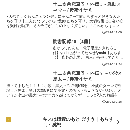
十二支色恋草子・外伝 3～颯助×
コマ～/待緒イサミ
⋆天然タラシわんこｘツンデレにゃんこ⋆生前からずっと好きな人た
ちを守り十二支になってからは動物たちを守り。大切な番に出会い心
を繋げた軌跡。その全てが、この上なく嬉しい。『これからはコマの
隣に居るから平気だよ』/ついに颯助×コマ編が外伝にっ✩
2024.11.08
読書記録50【4冊】
あがってたんせ【電子限定かきおろし
付】yoshiあがってたんせ/yoshi【あらす
じ】 真冬の北国。 東京からやってきた青
年・春希は猛吹雪の中、行き倒れてい
2020.12.24
た…！ 春希は、ひょんなことから三兄弟
（カタブツ長男＋双子高校生）の家でお
十二支色恋草子・外伝 2 ～小波×
世話になる...
黒太～/待緒イサミ
待ってました！！！！小波ｘ黒太っ♡♡無印3巻、小波のターンで登
場した黒太。蜜月の章5巻にて小波とのあららら…？なやり取り、と
いうか小波の黒太へのナニカを感じてからずーっっと2人のお話を読
みたくって。
2024.02.16
キスは捜査のあとで/すう｜あらす
じ・感想