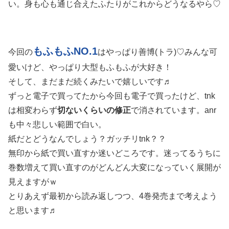
い。身も心も通じ合えたふたりがこれからどうなるやら♡
もふもふNO.1
今回の
はやっぱり善博(トラ)♡みんな可
愛いけど、やっぱり大型もふもふが大好き！
そして、まだまだ続くみたいで嬉しいです♬
ずっと電子で買ってたから今回も電子で買ったけど、tnk
は相変わらず
切ないくらいの修正
で消されています。anr
も中々悲しい範囲で白い。
紙だとどうなんでしょう？ガッチリtnk？？
無印から紙で買い直すか迷いどころです。迷ってるうちに
巻数増えて買い直すのがどんどん大変になっていく展開が
見えますがｗ
とりあえず最初から読み返しつつ、4巻発売まで考えよう
と思います♬