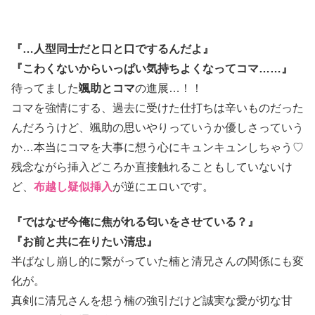
『…人型同士だと口と口でするんだよ』
『こわくないからいっぱい気持ちよくなってコマ……』
待ってました
颯助とコマ
の進展…！！
コマを強情にする、過去に受けた仕打ちは辛いものだった
んだろうけど、颯助の思いやりっていうか優しさっていう
か…本当にコマを大事に想う心にキュンキュンしちゃう♡
残念ながら挿入どころか直接触れることもしていないけ
ど、
布越し疑似挿入
が逆にエロいです。
『ではなぜ今俺に焦がれる匂いをさせている？』
『お前と共に在りたい清忠』
半ばなし崩し的に繋がっていた楠と清兄さんの関係にも変
化が。
真剣に清兄さんを想う楠の強引だけど誠実な愛が切な甘