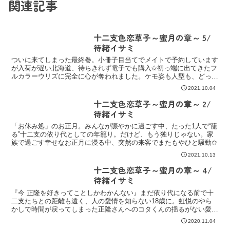
関連記事
十二支色恋草子～蜜月の章～ 5/
待緒イサミ
ついに来てしまった最終巻。小冊子目当てでメイトで予約しています
が入荷が遅い北海道、待ちきれず電子でも購入✩初っ端に出てきたフ
ルカラーウリズに完全に心が奪われました。ケモ姿も人型も、どっち
も可愛すぎるっ♡♡
2021.10.04
十二支色恋草子～蜜月の章～ 2/
待緒イサミ
「お休み処」のお正月。みんなが賑やかに過ごす中、たった1人で“籠
る”十二支の依り代としての年籠り。だけど、もう独りじゃない。家
族で過ごす幸せなお正月に浸る中、突然の来客でまたもやひと騒動✩
2021.10.13
十二支色恋草子～蜜月の章～ 4/
待緒イサミ
『今 正隆を好きってことしかわかんない』まだ依り代になる前で十
二支たちとの距離も遠く、人の愛情を知らない18歳に。虹悦のやら
かしで時間が戻ってしまった正隆さんへのコタくんの揺るがない愛
情。
2020.11.04