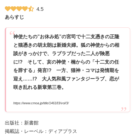
4.5
あらすじ
神使たちの”お休み処”の宮司で十二支憑きの正隆
と猫憑きの胡太朗は新婚夫婦。狐の神使からの相
談がきっかけで、ラブラブだった二人が険悪
に!? そして、亥の神使・楠からの「十二支の任
を辞する」発言!? 一方、猫神・コマは発情期を
迎え……!? 大人気和風ファンタジーラブ、恋が
咲き乱れる新章第三巻。
https://www.cmoa.jp/title/146183/vol/3/
出版社：新書館
掲載誌・レーベル：ディアプラス