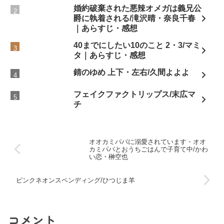
婚約破棄された悪辣オメガは義兄公
爵に執着される/滝沢晴・奈良千春
｜あらすじ・感想
40までにしたい10のこと 2・3/マミ
タ｜あらすじ・感想
錆のゆめ 上下・左右/久間よよよ
フェイクファクトリップス/末広マ
チ
オオカミパパに溺愛されています・オオ
カミパパとおうちごはんで子育て中/かわ
い恋・榊空也
ピンクネオンスペンディング/ひつじま羊
コメント