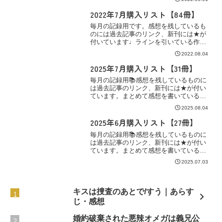
のリンクを。コミックシーモア【BL漫
画】★駄犬に注意! 3/とりよし★【単話】
2022年7月購入リスト【84冊】
キス7回。2/赤い...
毎月の記録用です。感想を残しているも
のには過去記事のリンク、新刊には★が
付いています♩ラインを引いている作品
は読書記録にまとめてありますので、そ
2022.08.04
のリンクを。コミックシーモア【BL漫
画】★花恋つらね 8/夏目イサク★【単
2025年7月購入リスト【31冊】
話】花丸漫画 キス7回...
毎月の記録用📚感想を残しているものに
は過去記事のリンク、新刊には★が付い
ています。まとめて感想を書いている作
品にはラインと、その下にリンクを。電
2025.08.04
子書籍コミックシーモア【BL漫画】★夜
空と甘い星/神田猫★お参りですよ 番外編
2025年6月購入リスト【27冊】
★お参りですよ 特...
毎月の記録用📚感想を残しているものに
は過去記事のリンク、新刊には★が付い
ています。まとめて感想を書いている作
品にはラインと、その下にリンクを。電
2025.07.03
子書籍コミックシーモア【BL漫画】★腐
男子召喚~異世界で神獣にハメられました
~11/藤咲もえ★異...
キスは捜査のあとで/すう｜あらす
じ・感想
婚約破棄された悪辣オメガは義兄公