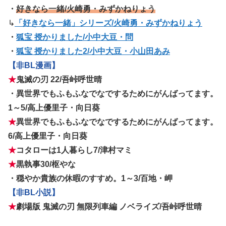
・
好きなら一緒/火崎勇・みずかねりょう
↳
「好きなら一緒」シリーズ/火崎勇・みずかねりょう
・
狐宝 授かりました/小中大豆・問
・
狐宝 授かりました2/小中大豆・小山田あみ
【非BL漫画】
★
鬼滅の刃 22/吾峠呼世晴
・異世界でもふもふなでなでするためにがんばってます。
1～5/高上優里子・向日葵
★
異世界でもふもふなでなでするためにがんばってます。
6/高上優里子・向日葵
★
コタローは1人暮らし7/津村マミ
★
黒執事30/枢やな
・穏やか貴族の休暇のすすめ。1～3/百地・岬
【非BL小説】
★
劇場版 鬼滅の刃 無限列車編 ノベライズ/吾峠呼世晴