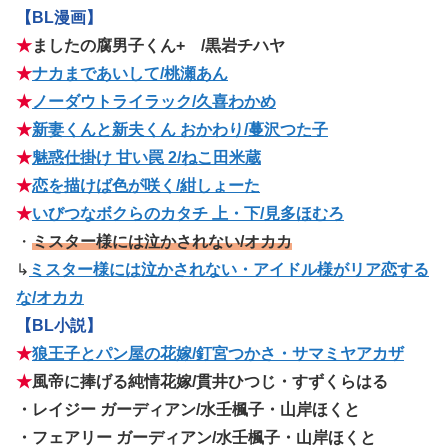
【BL漫画】
★
ましたの腐男子くん+ /黒岩チハヤ
★
ナカまであいして/桃瀬あん
★
ノーダウトライラック/久喜わかめ
★
新妻くんと新夫くん おかわり/蔓沢つた子
★
魅惑仕掛け 甘い罠 2/ねこ田米蔵
★
恋を描けば色が咲く/紺しょーた
★
いびつなボクらのカタチ 上・下/見多ほむろ
・
ミスター様には泣かされない/オカカ
↳
ミスター様には泣かされない・アイドル様がリア恋する
な/オカカ
【BL小説】
★
狼王子とパン屋の花嫁/釘宮つかさ・サマミヤアカザ
★
風帝に捧げる純情花嫁/貫井ひつじ・すずくらはる
・レイジー ガーディアン/水壬楓子・山岸ほくと
・フェアリー ガーディアン/水壬楓子・山岸ほくと