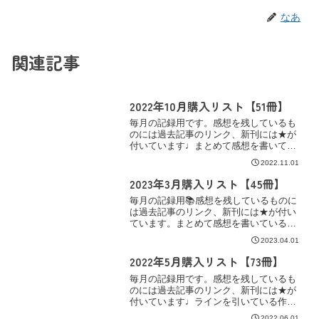
なあ
関連記事
2022年10月購入リスト【51冊】
毎月の記録用です。感想を残しているも
のには過去記事のリンク、新刊には★が
付いています♩まとめて感想を書いてい
る作品にはラインを引いてあります。コ
2022.11.01
ミックシーモア【BL漫画】★開発動画～
メスイキ求めて奮闘中～/稔・おうちへか
2023年3月購入リスト【45冊】
えろうー猫耳オメガバ...
毎月の記録用📚感想を残しているものに
は過去記事のリンク、新刊には★が付い
ています。まとめて感想を書いている作
品にはラインと、その下にリンクを。コ
2023.04.01
ミックシーモア【BL漫画】★リミットハ
ニー 5/七瀬★異世界の沙汰は社畜次第 4/
2022年5月購入リスト【73冊】
采和輝・八月八...
毎月の記録用です。感想を残しているも
のには過去記事のリンク、新刊には★が
付いています♩ラインを引いている作品
は読書記録にまとめてありますので、そ
2022.06.01