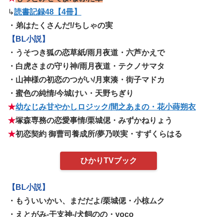
↳
読書記録48【4冊】
・弟はたくさんだ!/ちしゃの実
【BL小説】
・うそつき狐の恋草紙/雨月夜道・六芦かえで
・白虎さまの守り神/雨月夜道・テクノサマタ
・山神様の初恋のつがい/月東湊・街子マドカ
・蜜色の純情/今城けい・天野ちぎり
★
幼なじみ甘やかしロジック/間之あまの・花小蒔朔衣
★
塚森専務の恋愛事情/栗城偲・みずかねりょう
★
初恋契約 御曹司養成所/夢乃咲実・すずくらはる
ひかりTVブック
【BL小説】
・もういいかい、まだだよ/栗城偲・小椋ムク
・えとがみ-干支神-/犬飼のの・yoco