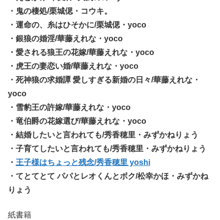
・鬼の棲処/栗城偲・コウキ。
・運命の、糸はひそかに/栗城偲・yoco
・銀狼の婚淫/華藤えれな・yoco
・愛される狼王の花嫁/華藤えれな・yoco
・虎王の妻恋い婚/華藤えれな・yoco
・死神狼の求婚譚 愛しすぎる新婚の日々/華藤えれな・
yoco
・雪豹王の許嫁/華藤えれな・yoco
・竜伯爵の花嫁選び/華藤えれな・yoco
・結婚したいと言われても/秀香穂里・みずかねりょう
・子育てしたいと言われても/秀香穂里・みずかねりょう
・
王子様はちょっと残念/秀香穂里 yoshi
・てとてとて パパとレオくんとボク/松幸かほ・みずかね
りょう
紙書籍