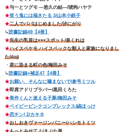
★
与一とツグモ ―悠久の結―/琥狗ハヤテ
★
笑う鬼には福きたる 3/山本小鉄子
★
二人でパパはじめました/汐にがり
↳
読書記録49【4冊】
★
先生の乳首は×××スポット/泉くれは
★
ハイスペケモ ハイスペックな獣人と家族になりまし
た/doji
・
君に染まる町の色/梅田みそ
↳
読書記録+補足47
【4冊】
★
お願い、そんなに噛まないで/参号ミツル
★
即席アドリブラバー/黒田くろた
★
美作くんと迷える子豚/梅田みそ
★
ベイビーピンクコンプレックス/縞ほっけ
★
恋チン! 2/カキネ
★
おしおきヴァージンバニー/ハシモトミツ
★
もっとみせてよ/まぶた単