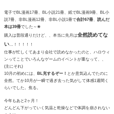
電子でBL漫画17冊、BL小説21冊、紙でBL漫画9冊、BL小
説7冊、非BL漫画12冊、非BL小説1冊で
合計67冊
、
読んだ
本は39冊
でした～❀
全然読めてな
購入は普段通りだけど、、本当に先月は
い
…！！！！！
仕事が忙しくてあまり会社で読めなかったのと、ハロウィ
ンってことでいろんなゲームのイベントが重なって、、
(主にそれ)
10月の初めには、
BL充するぞー！
とか意気込んでたのに
全然。てか10月が一瞬で過ぎ去った気がして体感1週間く
らいでした。焦る。
今年もあと2ヶ月！
どんどん下がっていく気温と乾燥などで体調を崩されない