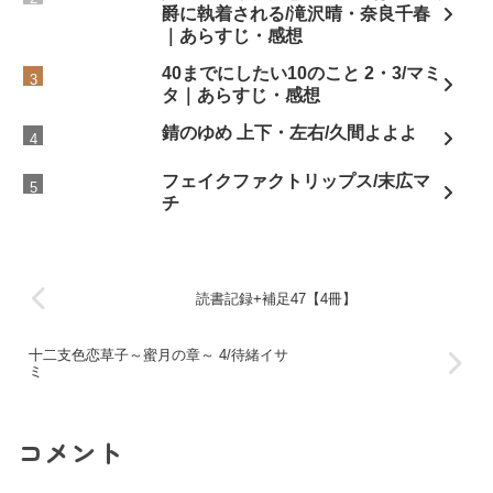
爵に執着される/滝沢晴・奈良千春
｜あらすじ・感想
40までにしたい10のこと 2・3/マミ
タ｜あらすじ・感想
錆のゆめ 上下・左右/久間よよよ
フェイクファクトリップス/末広マ
チ
読書記録+補足47【4冊】
十二支色恋草子～蜜月の章～ 4/待緒イサ
ミ
コメント