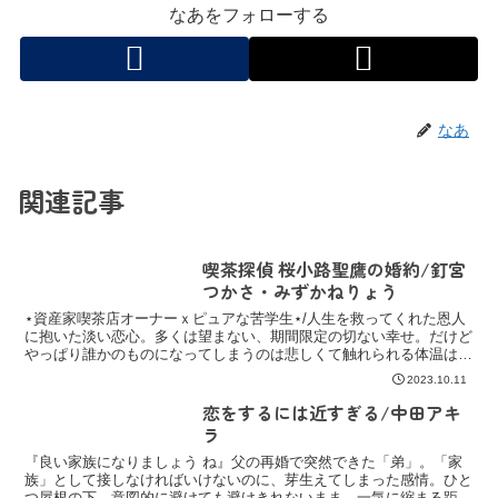
なあをフォローする
なあ
関連記事
喫茶探偵 桜小路聖鷹の婚約/釘宮
つかさ・みずかねりょう
⋆資産家喫茶店オーナーｘピュアな苦学生⋆/人生を救ってくれた恩人
に抱いた淡い恋心。多くは望まない、期間限定の切ない幸せ。だけど
やっぱり誰かのものになってしまうのは悲しくて触れられる体温は、
心地いい。『君は僕の救世主だ』
2023.10.11
恋をするには近すぎる/中田アキ
ラ
『良い家族になりましょう ね』父の再婚で突然できた「弟」。「家
族」として接しなければいけないのに、芽生えてしまった感情。ひと
つ屋根の下、意図的に避けても避けきれないまま、一気に縮まる距