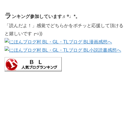
ラ
ンキング参加しています♬꙳♩*。
「読んだよ！」感覚でどちらかをポチッと応援して頂ける
と嬉しいです┏○))