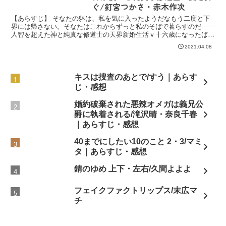
ぐ/釘宮つかさ・赤木作次
【あらすじ】 そなたの躰は、私を気に入ったようだなもう二度と下
界には帰さない。そなたはこれからずっと私のそばで暮らすのだ――
人智を超えた神と純真な修道士の天界新婚生活ｖ十六歳になったばか
りのユリスは、由緒ある修道院で清らかな暮らしを送る修道...
2021.04.08
キスは捜査のあとで/すう｜あらす
じ・感想
婚約破棄された悪辣オメガは義兄公
爵に執着される/滝沢晴・奈良千春
｜あらすじ・感想
40までにしたい10のこと 2・3/マミ
タ｜あらすじ・感想
錆のゆめ 上下・左右/久間よよよ
フェイクファクトリップス/末広マ
チ