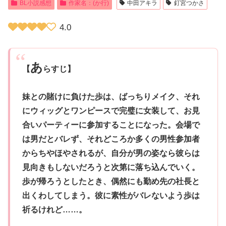
BL小説感想
作家名：(か行)
中田アキラ
釘宮つかさ
4.0
あ
【
らすじ】
妹との賭けに負けた歩は、ばっちりメイク、それ
にウィッグとワンピースで完璧に女装して、お見
合いパーティーに参加することになった。会場で
は男だとバレず、それどころか多くの男性参加者
からちやほやされるが、自分が男の姿なら彼らは
見向きもしないだろうと次第に落ち込んでいく。
歩が帰ろうとしたとき、偶然にも勤め先の社長と
出くわしてしまう。彼に素性がバレないよう歩は
祈るけれど……。