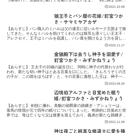
離。『かわいい』と言われて一瞬ときめいてだけどその言葉の
2021.10.08
狼王子とパン屋の花嫁/釘宮つか
さ・サマミヤアカザ
【あらすじ】パン職人のミハルは父の遺言に従いルサーク王国まで旅
してきた。そんなミハルを助けてくれたのは狼耳も凛々しい王太子・
アレクセイ。王子はミハルを庇護し、パン屋を開けるよう力を貸して
くれる。ミハルが作るパンはとても美味しくすぐに町一番の...
2020.11.17
金狼殿下は去りし神子を溺愛す/
釘宮つかさ・みずかねりょう
【あらすじ】 王太子の10歳の誕生日に、同時に神子の代替わりが行
われ、新たな幼い神子はとある言葉を口にした。「きんろうぞくの王
の子が、この国をほろぼす」と。その言葉に激怒した王は、神子一族
を国から追い出してしまったのだ。そこから国には不幸が...
2023.06.26
辺境伯アルファと目覚めた眠り
姫/釘宮つかさ・みずかねりょう
【あらすじ】 剣技に優れ、美貌の侯爵家の跡継ぎ・アシュリーは、
落馬の怪我が元で四年の眠りについてしまった。奇跡的に目覚めた世
界では、母は亡くなり父は後妻を迎えており、義弟が新たな跡継ぎ候
補になっていた。リハビリをしながらも絶望の日々を送るア...
2021.11.09
神は夜ごと純真な修道士に愛を捧