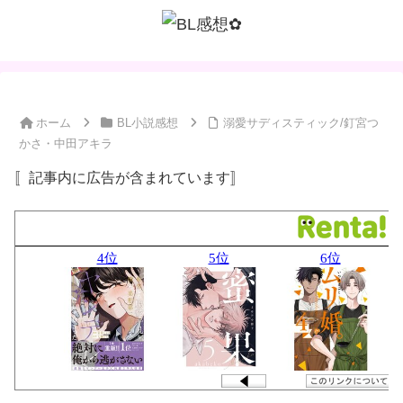
ホーム
BL小説感想
溺愛サディスティック/釘宮つ
かさ・中田アキラ
〚記事内に広告が含まれています〛