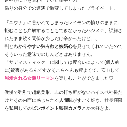
密やかに心を奪われていた相手との、
偽りの身分での遭遇で激変してしまったプライベート。
『ユウナ』に惹かれてしまったレイモンの憤りのままに、
拒むことも弁解することもできなかったハジメテ、誤解さ
れたまま続く関係が少しだけ辛かったけど、、
割と
わかりやすい独占欲と嫉妬心
を見せてくれていたので
そういった意味でのしんどさはありません。
「サディスティック」に関しては度合いによって(個人的
に)賛否があるんですがそこらへんも程よくて、安心して
溺愛される女装リーマン
を楽しむことができました♡
傲慢で強引で超絶美形、非の打ち所がないハイスペ社長だ
けどその内面に感じられる
人間味
がすごく好き。社長権限
を私用しての
ピンポイント監視カメラ
とか大好きよ。