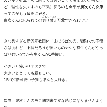
ガンギレ有生くんに関しては笑いごとで済まないかもだけ
ど…理性を失くすのも正気に戻るのも全部が
慶次くん次第
ってのがもう最高に好き。
かわい子ぶり
慶次くんに叱られての
切り替え
可愛すぎるわ♡♡
きな臭すぎる新興宗教団体「まほろばの光」騒動での不穏
さはあれど、不調だろうが怖いものナシな有生くんがやっ
ぱり強い✩てか有生くんが1番怖い。
小さいと怖がりオタクで
大きいととっても頼もしい、
1匹で2倍可愛い子狸もほんと大好き。
次巻、慶次くんのモテ期到来で変な感じになりませんよう