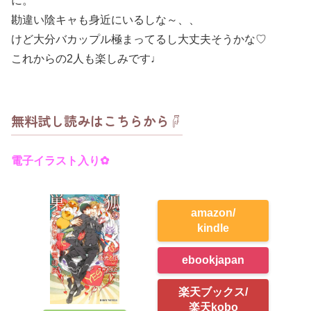
に。
勘違い陰キャも身近にいるしな～、、
けど大分バカップル極まってるし大丈夫そうかな♡
これからの2人も楽しみです♩
無料試し読みはこちらから☟
電子イラスト入り
✿
amazon/
kindle
ebookjapan
楽天ブックス/
楽天kobo