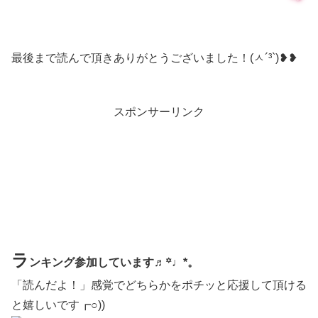
最後まで読んで頂きありがとうございました！(ㅅ´³`)❥❥
スポンサーリンク
ラ
ンキング参加しています♬꙳♩*。
「読んだよ！」感覚でどちらかをポチッと応援して頂ける
と嬉しいです┏○))