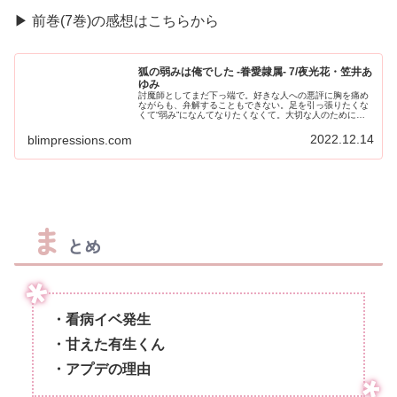
▶︎ 前巻(7巻)の感想はこちらから
狐の弱みは俺でした -眷愛隷属- 7/夜光花・笠井あ
ゆみ
討魔師としてまだ下っ端で。好きな人への悪評に胸を痛め
ながらも、弁解することもできない。足を引っ張りたくな
くて“弱み”になんてなりたくなくて。大切な人のために強
くなりたいと、決意を新たに。『慶ちゃんは俺の弱みじゃ
なくて強み。慶ちゃんがいるから...
2022.12.14
blimpressions.com
ま
とめ
・看病イベ発生
・甘えた有生くん
・アプデの理由