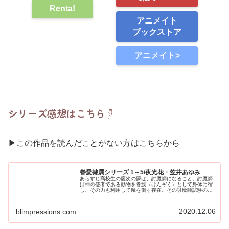
Renta!
アニメイト
ブックストア
アニメイト>
シリーズ感想はこちら☟
▶︎この作品を読んだことがない方はこちらから
眷愛隷属シリーズ 1～5/夜光花・笠井あゆみ
あらすじ高校生の慶次の夢は、討魔師になること。討魔師
は神の使者である動物を眷族（けんぞく）として身体に宿
し、その力も利用して魔を倒す存在。その討魔師試験のた
め本家を訪れた慶次は、大嫌いな天敵こと、白狐が眷属の
本家の次男、有生と鉢合わす。会う...
2020.12.06
blimpressions.com