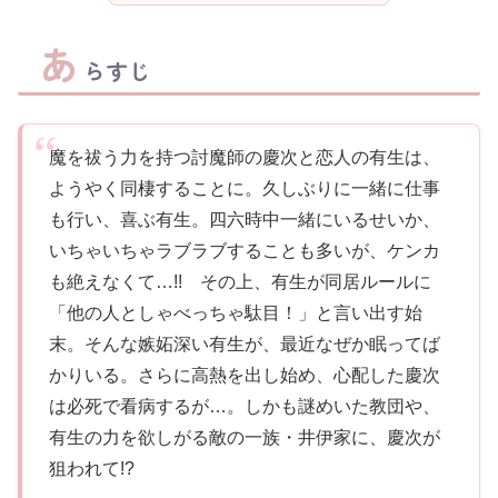
あ
らすじ
魔を祓う力を持つ討魔師の慶次と恋人の有生は、
ようやく同棲することに。久しぶりに一緒に仕事
も行い、喜ぶ有生。四六時中一緒にいるせいか、
いちゃいちゃラブラブすることも多いが、ケンカ
も絶えなくて…!! その上、有生が同居ルールに
「他の人としゃべっちゃ駄目！」と言い出す始
末。そんな嫉妬深い有生が、最近なぜか眠ってば
かりいる。さらに高熱を出し始め、心配した慶次
は必死で看病するが…。しかも謎めいた教団や、
有生の力を欲しがる敵の一族・井伊家に、慶次が
狙われて!?