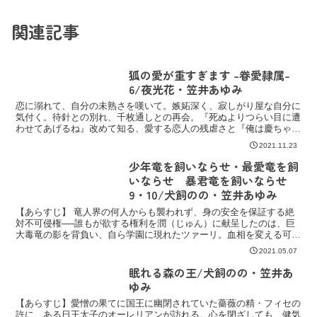
関連記事
狐の愛が重すぎます -眷愛隷属-
6/夜光花・笠井あゆみ
恋に溺れて、自分の未熟さを嘆いて。嫉妬深く、寂しがり屋な自分に
気付く。待針との別れ、千枚通しとの再会。『死ぬよりつらい目に遭
わせてあげるね』改めて知る、愛する恋人の残虐さと『俺は慶ちゃん
が一番大事。慶ちゃん以外はどうでもいい。』自分にだけ向...
2021.11.23
少年竜を飼いならせ・最愛竜を飼
いならせ 暴君竜を飼いならせ
9・10/犬飼のの・笠井あゆみ
【あらすじ】 竜人界の何人からも襲われず、身の安全を保証する絶
対不可侵権──誰もが欲する権利を潤（じゅん）に献呈したのは、巨
大毒竜の影を背負い、自ら学園に現れたツァーリ。血相を変える可畏
（かい）をよそに、逡巡しつつも潤は、家族の安全のために...
2021.05.07
眠れる森の王/犬飼のの・笠井あ
ゆみ
【あらすじ】愛憎の果てに国王に幽閉されていた薔薇の精・フィセの
許に、ある日王太子のオーレリアンが訪れる。心を閉ざしても、健気