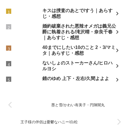
キスは捜査のあとで/すう｜あらす
じ・感想
婚約破棄された悪辣オメガは義兄公
爵に執着される/滝沢晴・奈良千春
｜あらすじ・感想
40までにしたい10のこと 2・3/マミ
タ｜あらすじ・感想
ないしょのストーカーさん/ヒロハ
ルヨシ
錆のゆめ 上下・左右/久間よよよ
墨と雪/かわい有美子・円陣闇丸
王子様の伴侶は憂鬱なハニー/白松