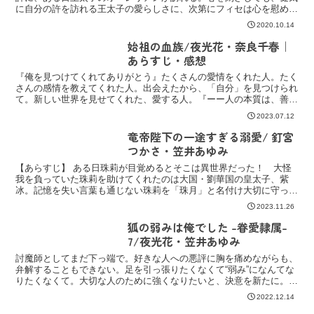
に自分の許を訪れる王太子の愛らしさに、次第にフィセは心を慰めら
れていく。17歳になったオーレリアンは、必ずフィセを解...
2020.10.14
始祖の血族/夜光花・奈良千春｜
あらすじ・感想
『俺を見つけてくれてありがとう』たくさんの愛情をくれた人。たく
さんの感情を教えてくれた人。出会えたから、「自分」を見つけられ
て。新しい世界を見せてくれた、愛する人。『ーー人の本質は、善
か？悪か？』⋆狂愛闇魔法ｘ純真光魔法⋆新世界でやっと導き...
2023.07.12
竜帝陛下の一途すぎる溺愛/ 釘宮
つかさ・笠井あゆみ
【あらすじ】 ある日珠莉が目覚めるとそこは異世界だった！ 大怪
我を負っていた珠莉を助けてくれたのは大国・劉華国の皇太子、紫
冰。記憶を失い言葉も通じない珠莉を「珠月」と名付け大切に守って
くれた。一方竜を使役し触れるだけで人の心を覗ける異能を持...
2023.11.26
狐の弱みは俺でした -眷愛隷属-
7/夜光花・笠井あゆみ
討魔師としてまだ下っ端で。好きな人への悪評に胸を痛めながらも、
弁解することもできない。足を引っ張りたくなくて“弱み”になんてな
りたくなくて。大切な人のために強くなりたいと、決意を新たに。
『慶ちゃんは俺の弱みじゃなくて強み。慶ちゃんがいるから...
2022.12.14