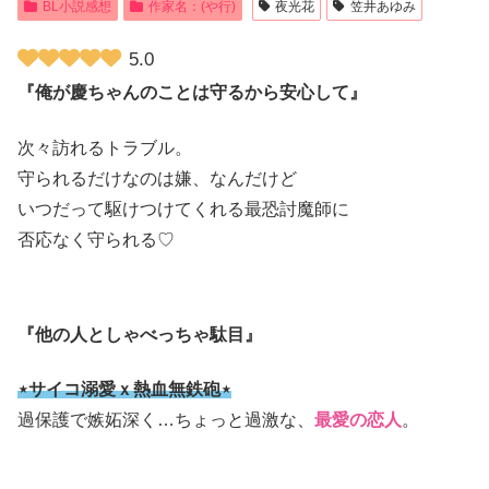
BL小説感想
作家名：(や行)
夜光花
笠井あゆみ
5.0
『俺が慶ちゃんのことは守るから安心して』
次々訪れるトラブル。
守られるだけなのは嫌、なんだけど
いつだって駆けつけてくれる最恐討魔師に
否応なく守られる♡
『他の人としゃべっちゃ駄目』
⋆サイコ溺愛ｘ熱血無鉄砲⋆
過保護で嫉妬深く…ちょっと過激な、
最愛の恋人
。