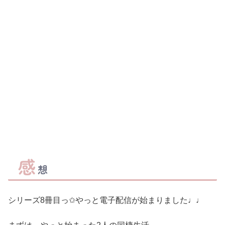
感
想
シリーズ8冊目っ✩やっと電子配信が始まりました♩♩