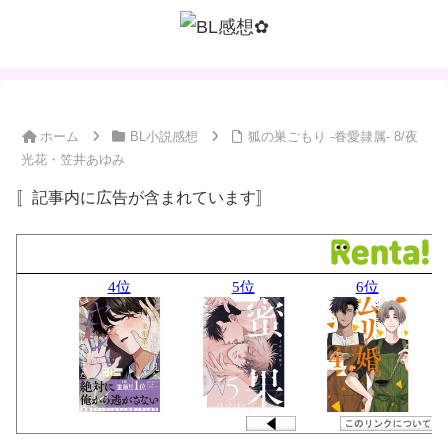
ホーム
BL小説感想
狐の巣ごもり -眷愛隷属- 8/夜
光花・笠井あゆみ
〚記事内に広告が含まれています〛