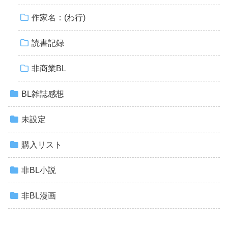
作家名：(わ行)
読書記録
非商業BL
BL雑誌感想
未設定
購入リスト
非BL小説
非BL漫画