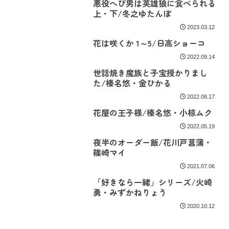
悪役へび男は英雄狼に食べられる
上・下/冬之ゆたんぽ
2023.03.12
花は咲くか 1～5/日高ショーコ
2022.09.14
世話焼き魔族と子宝授かりまし
た/榛名悠・金ひかる
2022.08.17
花屋の王子様/榛名悠・小椋ムク
2022.05.19
夜半のオーダー飯/花川戸菖蒲・
篠崎マイ
2021.07.06
「好きなら一緒」シリーズ/火崎
勇・みずかねりょう
2020.10.12