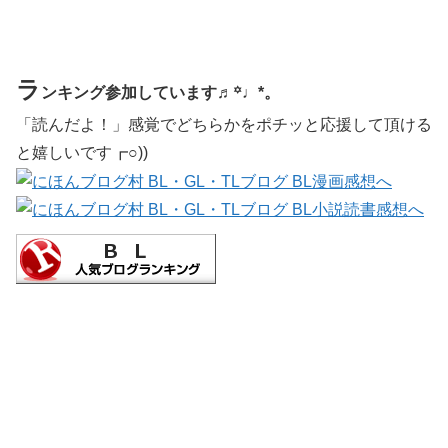
ラ
ンキング参加しています♬꙳♩*。
「読んだよ！」感覚でどちらかをポチッと応援して頂ける
と嬉しいです┏○))