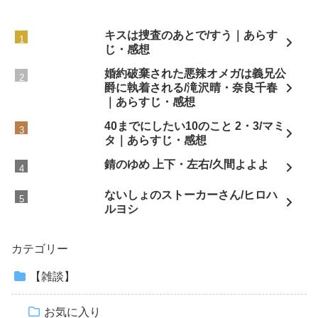
キスは捜査のあとで/すう｜あらす
じ・感想
婚約破棄された悪辣オメガは義兄公
爵に執着される/滝沢晴・奈良千春
｜あらすじ・感想
40までにしたい10のこと 2・3/マミ
タ｜あらすじ・感想
錆のゆめ 上下・左右/久間よよよ
ないしょのストーカーさん/ヒロハ
ルヨシ
カテゴリー
【雑談】
お気に入り