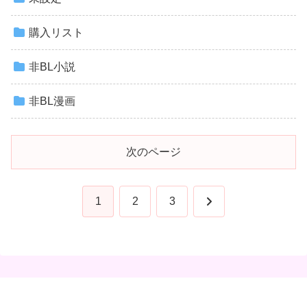
購入リスト
非BL小説
非BL漫画
次のページ
次
1
2
3
へ