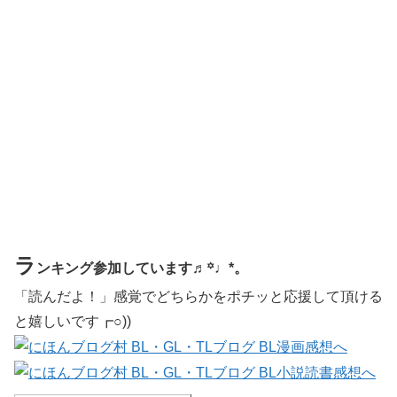
ラ
ンキング参加しています♬꙳♩*。
「読んだよ！」感覚でどちらかをポチッと応援して頂ける
と嬉しいです┏○))