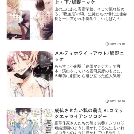
上・下/鯛野ニッケ
山の上にある寄宿学校。そこで流れ始め
る、“吸血鬼”の噂。生徒たちの憧れ生徒会
長と一目置かれる奨学生、いちばんの親
友の“はず”な2人。狂おしいほどに深く想
い合った2組の愛情が起こす、切なくも尊
い、変革の序章。/はい、大好きなニッケ
先生の新刊...
2021.09.01
メルティホワイトアウト/鯛野ニ
ッケ
あらすじ小劇場「劇団マチナカ」で脚
本・演出をしている國司辰彦のもとに、
５年前に劇団から飛び立った超人気若手
俳優・早坂真樹が現れる。声が出せなく
なったという真樹は、なぜか辰彦の家に
居座り始めた。はやく元の場所に帰さな
くてはと焦る辰彦だったが、...
2024.10.02
成仏させたい私の萌え BLコミッ
クエッセイアンソロジー
豪華作家さんたちの萌え供養アンソロ♡
短編漫画のように描かれてる先生もいれ
ばコラムのように描かれている先生もい