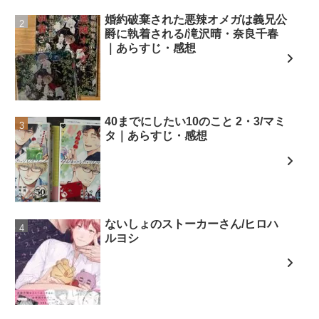
婚約破棄された悪辣オメガは義兄公
爵に執着される/滝沢晴・奈良千春
｜あらすじ・感想
40までにしたい10のこと 2・3/マミ
タ｜あらすじ・感想
ないしょのストーカーさん/ヒロハ
ルヨシ