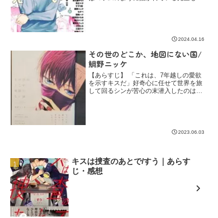
て、それぞれの性癖が曝け出されている
のがすっごく楽しかったです♩いろんな
没ボツ理由があるのを見て…商業誌で描
かれるのは本当に
2024.04.16
その世のどこか、地図にない国/
鯛野ニッケ
【あらすじ】 「これは、7年越しの愛欲
を示すキスだ」好奇心に任せて世界を旅
して回るシンが苦心の末潜入したのは、
他国と一切の外交を絶つ「地図にない
国」オライエ。謎多きその国でシンは、
高貴な少年国王・ムスティアとその従者
であるしとやかでクールな...
2023.06.03
キスは捜査のあとで/すう｜あらす
じ・感想