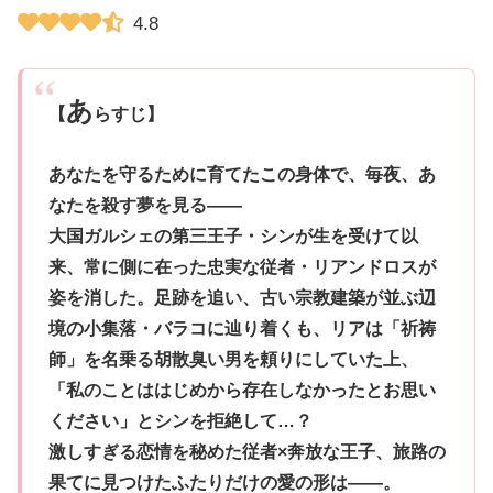
4.8
あ
【
らすじ】
あなたを守るために育てたこの身体で、毎夜、あ
なたを殺す夢を見る――
大国ガルシェの第三王子・シンが生を受けて以
来、常に側に在った忠実な従者・リアンドロスが
姿を消した。足跡を追い、古い宗教建築が並ぶ辺
境の小集落・バラコに辿り着くも、リアは「祈祷
師」を名乗る胡散臭い男を頼りにしていた上、
「私のことははじめから存在しなかったとお思い
ください」とシンを拒絶して…？
激しすぎる恋情を秘めた従者×奔放な王子、旅路の
果てに見つけたふたりだけの愛の形は――。