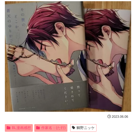
2023.06.06
BL漫画感想
作家名：(た行)
鯛野ニッケ