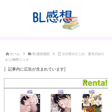
ホーム
BL漫画感想
その世のどこか、蒼天のゆり
かご/鯛野ニッケ
〚記事内に広告が含まれています〛