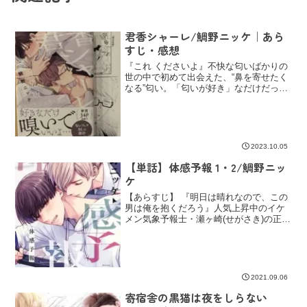
君香シャーレ/鯛野ニッケ｜あら
すじ・感想
『これ くださいよ』不快な匂いばかりの
世の中で初めて出会えた、“鼻を寄せたく
なる”匂い。「匂いが好き」なだけだった
はずが何だか放っておけなくて抱いたこ
とのない感情に戸惑って。傷つけたくな
くて、だけど触れたくてどこまでも嗅い
でいたい。『......
2023.10.05
【単話】体感予報 1・2/鯛野ニッ
ケ
【あらすじ】 『明日は晴れなので、この
男は俺を抱くだろう』人気上昇中のイケ
メン気象予報士・瀬ヶ崎(せがさき)の正体
は、とんでもない暴君だ。崖っぷちエロ
漫画家の葉(よう)はそのことをよく知って
いる。何故なら瀬ヶ崎と一緒に住んでい
るから。そして...
2021.09.06
寄宿舎の黒猫は夜をしらない