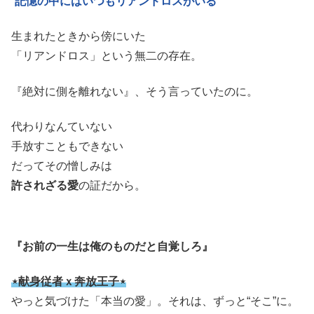
“
記憶の中にはいつもリアンドロスがいる
”
生まれたときから傍にいた
「リアンドロス」という無二の存在。
『絶対に側を離れない』、そう言っていたのに。
代わりなんていない
手放すこともできない
だってその憎しみは
許されざる愛
の証だから。
『お前の一生は俺のものだと自覚しろ』
⋆献身従者ｘ奔放王子⋆
やっと気づけた「本当の愛」。それは、ずっと“そこ”に。