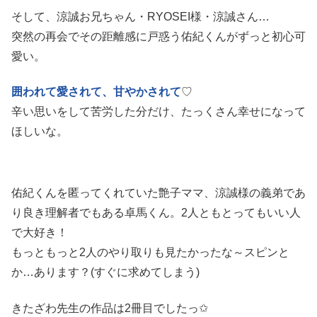
そして、涼誠お兄ちゃん・RYOSEI様・涼誠さん…
突然の再会でその距離感に戸惑う佑紀くんがずっと初心可
愛い。
囲われて愛されて、甘やかされて
♡
辛い思いをして苦労した分だけ、たっくさん幸せになって
ほしいな。
佑紀くんを匿ってくれていた艶子ママ、涼誠様の義弟であ
り良き理解者でもある卓馬くん。2人ともとってもいい人
で大好き！
もっともっと2人のやり取りも見たかったな～スピンと
か…あります？(すぐに求めてしまう)
きたざわ先生の作品は2冊目でしたっ✩