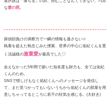
選択肢は「落ちる」のみ。拒むことなんてできない、巧み
な
愛の罠
。
探偵顔負けの洞察力で一瞬の情報も逃さない✩
執着を超えた執念じみた捜索、世界の中心に佑紀くんを置
激重愛
く涼誠様の
が最高でした♡
会えなかった5年間で築いた知名度も財力も、全ては佑紀
くんのため。
SNSで惜しげもなく佑紀くんへのメッセージを発信し
て、まだ見つかってもいないうちから佑紀くんの部屋を用
意しちゃってるところに若干の狂気を感じる。(大好き)