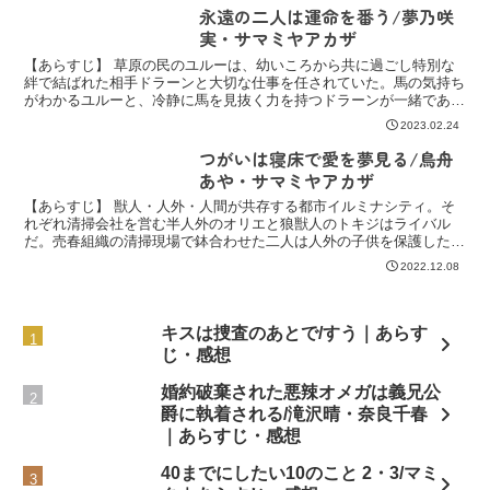
永遠の二人は運命を番う/夢乃咲
実・サマミヤアカザ
【あらすじ】 草原の民のユルーは、幼いころから共に過ごし特別な
絆で結ばれた相手ドラーンと大切な仕事を任されていた。馬の気持ち
がわかるユルーと、冷静に馬を見抜く力を持つドラーンが一緒であれ
ば、難しいとされる調教もうまくいくのだ。そんなある日、...
2023.02.24
つがいは寝床で愛を夢見る/鳥舟
あや・サマミヤアカザ
【あらすじ】 獣人・人外・人間が共存する都市イルミナシティ。そ
れぞれ清掃会社を営む半人外のオリエと狼獣人のトキジはライバル
だ。売春組織の清掃現場で鉢合わせた二人は人外の子供を保護したこ
とで急に接点が増える。同じ頃、名家の出であるオリエは実家...
2022.12.08
キスは捜査のあとで/すう｜あらす
じ・感想
婚約破棄された悪辣オメガは義兄公
爵に執着される/滝沢晴・奈良千春
｜あらすじ・感想
40までにしたい10のこと 2・3/マミ