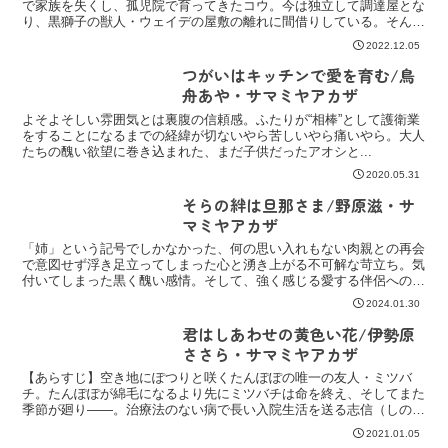
で家族を失くし、孤児院で育ってきたコウ。今は独立して調達屋とな
り、黒獅子の獣人・ウェイデの屋敷の離れに間借りしている。そんな
ある日。孤児院の経営者が亡くなり、施設には４歳の狐の...
2022.12.05
つがいはキッチンで愛を育む/鳥
舟あや・サマミヤアカザ
よそよそしい雰囲気とは裏腹の信頼感。ふたりが“相棒”として護衛業
をすることになるまでの経緯が切ないやら苦しいやら痛いやら。大人
たちの醜い欲望に巻き込まれた、まだ子供だったアオシと...
2020.05.31
そらの絆は旦那さま/野原滋・サ
マミヤアカザ
「姉」という記号でしかなかった、何の思い入れもない肉親との再会
で意図せず浮き足立ってしまった心と湧き上がる不可解な苛立ち。気
付いてしまった黒く醜い感情。そして、強く感じる愛する伴侶への独
占欲。
2024.01.30
君はしあわせの黄色い花/伊勢原
ささら・サマミヤアカザ
【あらすじ】空き地にぽつりと咲くたんぽぽの唯一の友人・ミツバ
チ。たんぽぽが綿毛になるより先にミツバチは命を終え、そしてまた
季節が廻り――。治療法のない病で長い入院生活を送る志信（しの
ぶ）。見舞いに訪れた従兄弟から太陽のような明るい雰囲気を纏...
2021.01.05