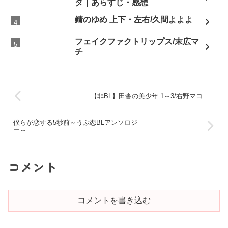
タ｜あらすじ・感想
錆のゆめ 上下・左右/久間よよよ
フェイクファクトリップス/末広マ
チ
【非BL】田舎の美少年 1～3/右野マコ
僕らが恋する5秒前～うぶ恋BLアンソロジ
ー～
コメント
コメントを書き込む