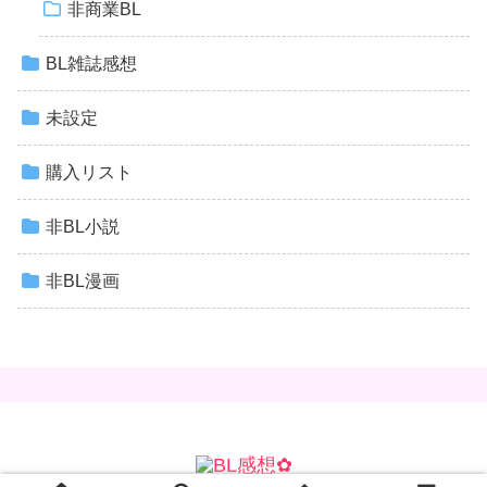
非商業BL
BL雑誌感想
未設定
購入リスト
非BL小説
非BL漫画