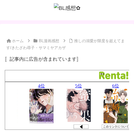
ホーム
BL漫画感想
推しの溺愛が限度を超えてま
す/きたざわ尋子・サマミヤアカザ
〚記事内に広告が含まれています〛