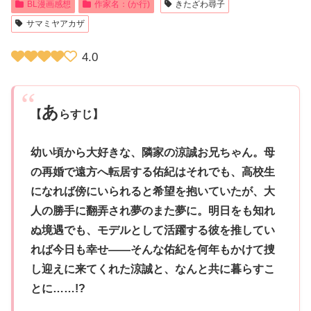
BL漫画感想
作家名：(か行)
きたざわ尋子
サマミヤアカザ
4.0
あ
【
らすじ】
幼い頃から大好きな、隣家の涼誠お兄ちゃん。母
の再婚で遠方へ転居する佑紀はそれでも、高校生
になれば傍にいられると希望を抱いていたが、大
人の勝手に翻弄され夢のまた夢に。明日をも知れ
ぬ境遇でも、モデルとして活躍する彼を推してい
れば今日も幸せ――そんな佑紀を何年もかけて捜
し迎えに来てくれた涼誠と、なんと共に暮らすこ
とに……!?