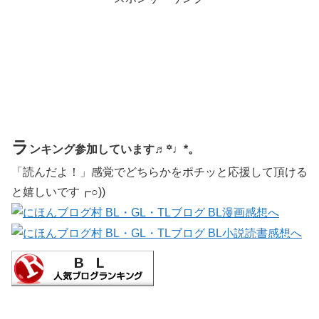
ラ
ンキング参加しています♬꙳♩*。
「読んだよ！」感覚でどちらかをポチッと応援して頂ける
と嬉しいです┏○))