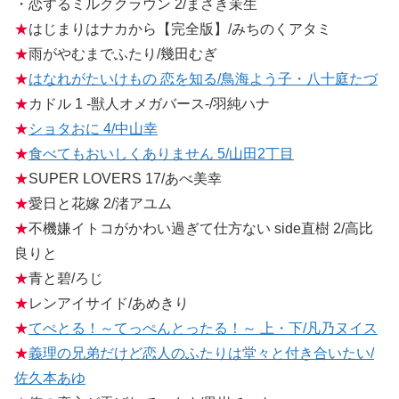
・恋するミルククラウン 2/まさき茉生
★
はじまりはナカから【完全版】/みちのくアタミ
★
雨がやむまでふたり/幾田むぎ
★
はなれがたいけもの 恋を知る/鳥海よう子・八十庭たづ
★
カドル 1 ‐獣人オメガバース‐/羽純ハナ
★
ショタおに 4/中山幸
★
食べてもおいしくありません 5/山田2丁目
★
SUPER LOVERS 17/あべ美幸
★
愛日と花嫁 2/渚アユム
★
不機嫌イトコがかわい過ぎて仕方ない side直樹 2/高比
良りと
★
青と碧/ろじ
★
レンアイサイド/あめきり
★
てぺとる！～てっぺんとったる！～ 上・下/凡乃ヌイス
★
義理の兄弟だけど恋人のふたりは堂々と付き合いたい/
佐久本あゆ