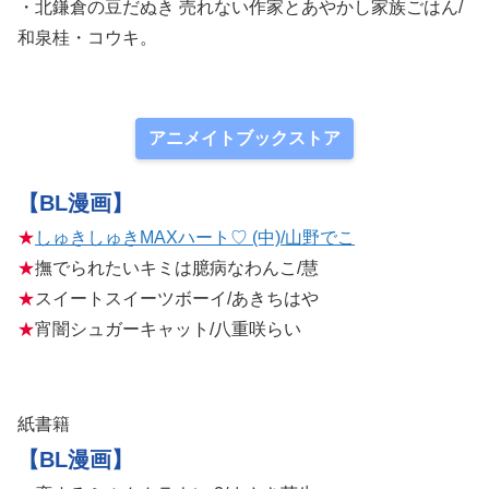
・北鎌倉の豆だぬき 売れない作家とあやかし家族ごはん/
和泉桂・コウキ。
アニメイトブックストア
【BL漫画】
★
しゅきしゅきMAXハート♡ (中)/山野でこ
★
撫でられたいキミは臆病なわんこ/慧
★
スイートスイーツボーイ/あきちはや
★
宵闇シュガーキャット/八重咲らい
紙書籍
【BL漫画】