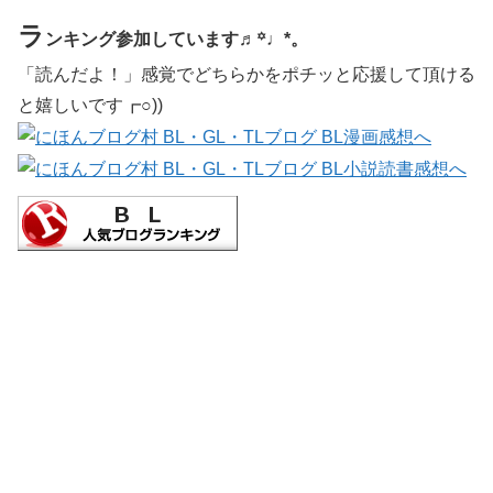
ラ
ンキング参加しています♬꙳♩*。
「読んだよ！」感覚でどちらかをポチッと応援して頂ける
と嬉しいです┏○))