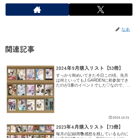
なあ
関連記事
2024年9月購入リスト【53冊】
すっかり秋めいてきた今日この頃。先月
は何といってもJ.GARDENに初参加でき
たのが1番のイベントでした♡なので、購
入数の半分くらいは同人誌。通販で買っ
てまだ届いていないの作品もあるので届
くのが楽しみです❀2泊3日の東京旅行で1
年分歩いて
2024.10.01
2023年4月購入リスト【73冊】
毎月の記録用📚感想を残しているものに