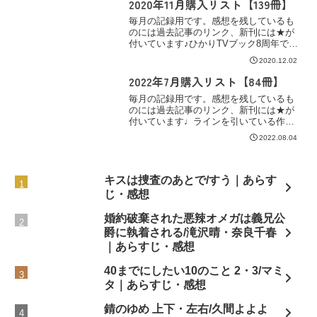
い気分で過ごせています♩会社のBGMも
2020年11月購入リスト【139冊】
もちろんクリスマス一色🎄✨
毎月の記録用です。感想を残しているも
のには過去記事のリンク、新刊には★が
付いています♪ひかりTVブック8周年での
購入はこちら❀【ｺﾐｯｸｼｰﾓｱ】【BL漫画】
2020.12.02
★旅の勇者は宿屋の息子を逃がさない 1/
あんどう★不屈のゾノ/しっけ★ライオン
2022年7月購入リスト【84冊】
如き...
毎月の記録用です。感想を残しているも
のには過去記事のリンク、新刊には★が
付いています♩ラインを引いている作品
は読書記録にまとめてありますので、そ
2022.08.04
のリンクを。コミックシーモア【BL漫
画】★花恋つらね 8/夏目イサク★【単
話】花丸漫画 キス7回...
キスは捜査のあとで/すう｜あらす
じ・感想
婚約破棄された悪辣オメガは義兄公
爵に執着される/滝沢晴・奈良千春
｜あらすじ・感想
40までにしたい10のこと 2・3/マミ
タ｜あらすじ・感想
錆のゆめ 上下・左右/久間よよよ