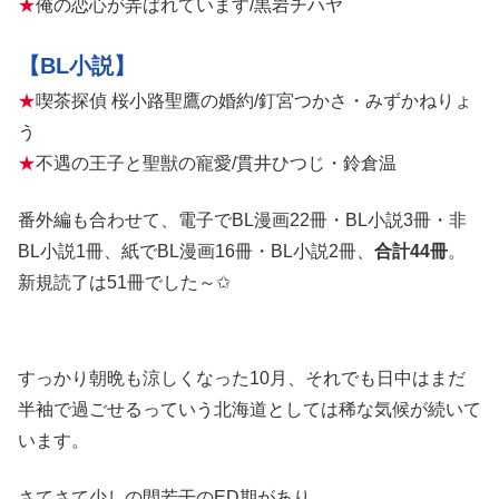
★
俺の恋心が弄ばれています/黒岩チハヤ
【BL小説】
★
喫茶探偵 桜小路聖鷹の婚約/釘宮つかさ・みずかねりょ
う
★
不遇の王子と聖獣の寵愛/貫井ひつじ・鈴倉温
番外編も合わせて、電子でBL漫画22冊・BL小説3冊・非
BL小説1冊、紙でBL漫画16冊・BL小説2冊、
合計44冊
。
新規読了は51冊でした～✩
すっかり朝晩も涼しくなった10月、それでも日中はまだ
半袖で過ごせるっていう北海道としては稀な気候が続いて
います。
さてさて少しの間若干のED期があり