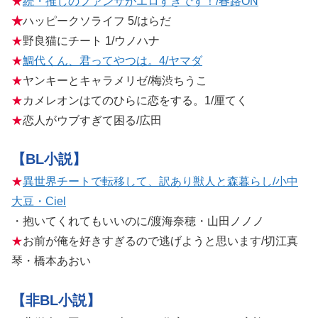
★
続・推しのファンサがエロすぎです！/春路ON
★
ハッピークソライフ 5/はらだ
★
野良猫にチート 1/ウノハナ
★
鯛代くん、君ってやつは。4/ヤマダ
★
ヤンキーとキャラメリゼ/梅渋ちうこ
★
カメレオンはてのひらに恋をする。1/厘てく
★
恋人がウブすぎて困る/広田
【BL小説】
★
異世界チートで転移して、訳あり獣人と森暮らし/小中
大豆・Ciel
・抱いてくれてもいいのに/渡海奈穂・山田ノノノ
★
お前が俺を好きすぎるので逃げようと思います/切江真
琴・橋本あおい
【非BL小説】