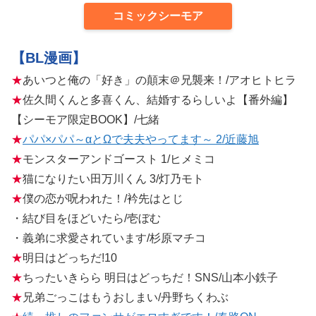
コミックシーモア
【BL漫画】
★
あいつと俺の「好き」の顛末＠兄襲来！/アオヒトヒラ
★
佐久間くんと多喜くん、結婚するらしいよ【番外編】
【シーモア限定BOOK】/七緒
★
パパ×パパ～αとΩで夫夫やってます～ 2/近藤旭
★
モンスターアンドゴースト 1/ヒメミコ
★
猫になりたい田万川くん 3/灯乃モト
★
僕の恋が呪われた！/衿先はとじ
・結び目をほどいたら/壱ぼむ
・義弟に求愛されています/杉原マチコ
★
明日はどっちだ!10
★
ちったいきらら 明日はどっちだ！SNS/山本小鉄子
★
兄弟ごっこはもうおしまい/丹野ちくわぶ