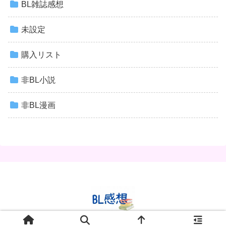
BL雑誌感想
未設定
購入リスト
非BL小説
非BL漫画
© 2020 BL感想✿.