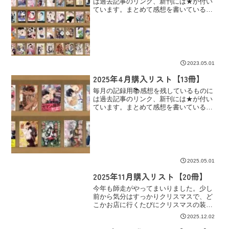
は過去記事のリンク、新刊には★が付い
ています。まとめて感想を書いている作
品にはラインと、その下にリンクを。コ
ミックシーモア【BL漫画】★君とじゃな
きゃ恋もできない/春野なぎ★はらぺこ淫
魔、拾いました。/く...
2023.05.01
2025年4月購入リスト【13冊】
毎月の記録用📚感想を残しているものに
は過去記事のリンク、新刊には★が付い
ています。まとめて感想を書いている作
品にはラインと、その下にリンクを。電
子書籍コミックシーモア【BL漫画】★陰
キャな僕が双子に愛される理由 4/三ツ矢
凡人★ためしにコマ...
2025.05.01
2025年11月購入リスト【20冊】
今年も師走がやってまいりました。少し
前から気分はすっかりクリスマスで、ど
こかお店に行くたびにクリスマスの装飾
を見てワクワクしたりついついクリスマ
2025.12.02
スグッズを買ってしまったり何かと楽し