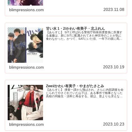
2023.11.08
blimpressions.com
甘い水 1・2/かわい有美子・北上れん
【あらすじ】 SITと呼ばれる警視庁特殊班捜査係に所属す
る遠藤は、新にSITに配属されてきた神宮寺のことが気に
食わなかった。かつて、SATにいた頃、一年下の彼に馬鹿
にされたことがあり、嫌われていると思っていたからだ。
しかし、神宮寺は何かと自...
2023.10.19
blimpressions.com
Zwei/かわい有美子・やまがたさとみ
【あらすじ】 捜査一課から飛ばされ、さらに内部調査を命
じられてやさぐれていた山下は、ある事件で検事となった
高校の同級生・須和と再会する。彼は、昔よりも冴えない
くすんだ印象になっていた。高校時代に想い合っていた二
人は自然と抱き合うようになるが...
2023.10.23
blimpressions.com