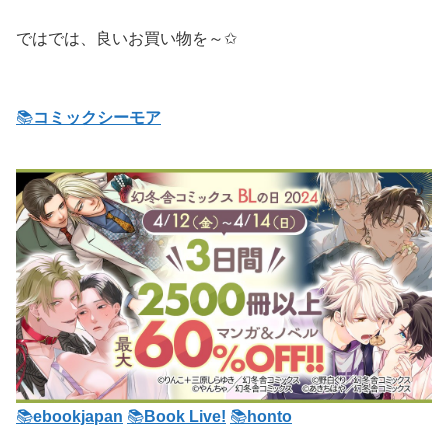
ではでは、良いお買い物を～✩
📚
コミックシーモア
📚
ebookjapan
📚
Book Live!
📚
honto