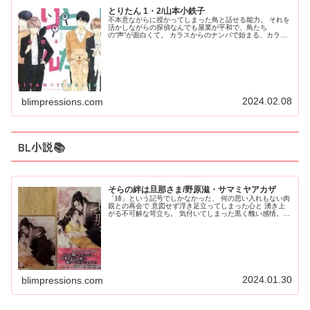
とりたん 1・2/山本小鉄子
不本意ながらに授かってしまった鳥と話せる能力。 それを
活かしながらの探偵なんでも屋業が平和で、鳥たち
の“声”が面白くて。 カラスからのナンパで始まる、カラス
ｘ人間の恋…基い、“中の人”との恋事情が初心可愛いです
♡
2024.02.08
blimpressions.com
BL小説📚
そらの絆は旦那さま/野原滋・サマミヤアカザ
「姉」という記号でしかなかった、 何の思い入れもない肉
親との再会で 意図せず浮き足立ってしまった心と 湧き上
がる不可解な苛立ち。 気付いてしまった黒く醜い感情。
そして、強く感じる愛する伴侶への独占欲。
2024.01.30
blimpressions.com