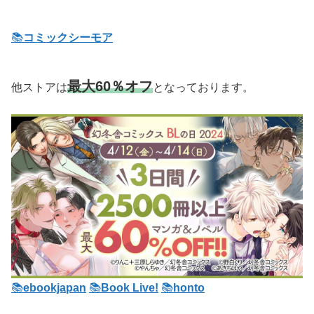
📚
コミックシーモア
最大60％オフ
他ストアは
となっております。
📚
ebookjapan
📚
Book Live!
📚
honto