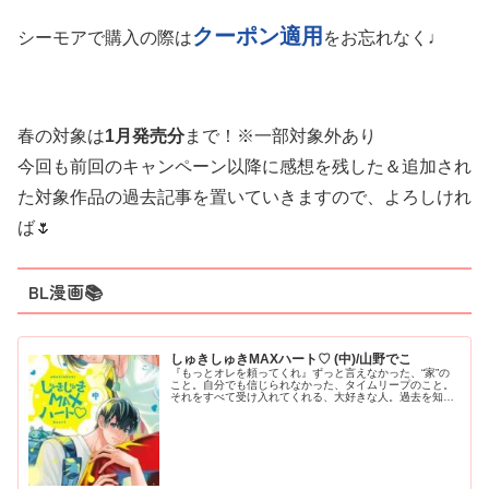
クーポン適用
シーモアで購入の際は
をお忘れなく♩
春の対象は
1月発売分
まで！※一部対象外あり
今回も前回のキャンペーン以降に感想を残した＆追加され
た対象作品の過去記事を置いていきますので、よろしけれ
ば🌷
BL漫画📚
しゅきしゅきMAXハート♡ (中)/山野でこ
『もっとオレを頼ってくれ』ずっと言えなかった、“家”の
こと。自分でも信じられなかった、タイムリープのこと。
それをすべて受け入れてくれる、大好きな人。過去を知り
悲しみと向き合い変わる未来。いつだって隣にいてくれ
る、ずっと大好きな人。『それがい...