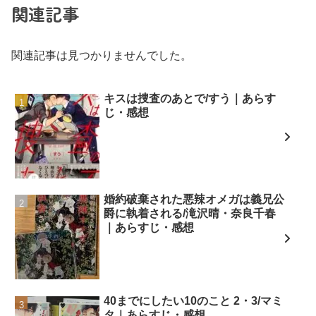
関連記事
関連記事は見つかりませんでした。
キスは捜査のあとで/すう｜あらす
じ・感想
婚約破棄された悪辣オメガは義兄公
爵に執着される/滝沢晴・奈良千春
｜あらすじ・感想
40までにしたい10のこと 2・3/マミ
タ｜あらすじ・感想