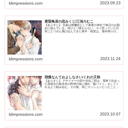
2023.09.23
blimpressions.com
黄昏鳥居の恋みくじ/三池ろむこ
【あらすじ】 呉葉は権禰宜として家業の神社で毎日のお勤
めに励んでいる。何ひとつ変わらない、そう思っていた日
常にとつぜん飛び込んできた青年・樹里は、海外帰りのア
クセサリー作家。どこまでもストレートな彼に戸惑いつつ
も心惹かれ、“お付き合い”を始...
2023.11.24
blimpressions.com
我慢なんておよしなさい/くれの又秋
【あらすじ】 デザイナーの四十住征二郎は、電車で出会っ
た高校生の桜木良の料理の味に惚れ「飯バイト」をしてく
れるよう頼み込む。その後、同じマンションだったことも
あり、良は週に二回ご飯を作りに来てくれるようになっ
た。一回り年の差があるけれど、新...
2023.10.07
blimpressions.com