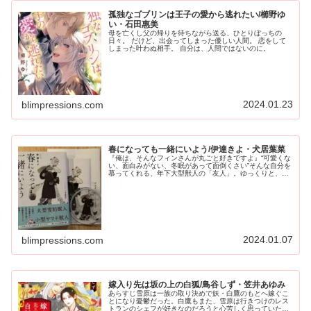
孤独なゴブリンは王子の愛から逃れたい/櫛野ゆ
い・石田惠美
母を亡くし父の帰りを待ちながら送る、ひとりぼっちの
日々。 だけど、出会ってしまった優しい人間。 恋をして
しまった叶わぬ相手。 自分は、人間ではないのに。
2024.01.23
blimpressions.com
春になっても一緒にいよう/伊達きよ・犬居葉菜
『俺は、そんなフィンさんが丸ごと好きですよ』“可愛くな
い、面白みがない、冬眠があって面倒くさい”そんな自分を
慕ってくれる、年下大型獣人の「友人」。ゆっくりと、だ
けど急速に近付く距離が居心地よくて幸せな温もりに、浸
っていたくて。涙が溢れるほど...
2024.01.07
blimpressions.com
嫁入り先は坂の上の白狐/鳥谷しず・笠井あゆみ
あらすじ雪原は一族の取り決めで妖・白鷹のもとへ嫁ぐこ
とになり憂鬱だった。白鷹もまた、雪原は行きつけのレス
トランのシェフが好きなのだろうと心苦しく思っていた。