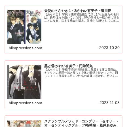
天使のささやき 1・2/かわい有美子・蓮川愛
【あらすじ】 警視庁機動警護担当で涼しげな顔立ちの名田
は、長年憧れを抱いていた同じSPの峯神と一緒の寮に移る
ことになる。接する機会が増え、峯神からSPとしての的確
なアドバイスを受けるうち、憧れから恋心に徐々に気持ち
が変化していく。そんな中、...
2023.10.30
blimpressions.com
墨と雪/かわい有美子・円陣闇丸
【あらすじ】 警視庁特殊犯捜査係に所属する篠口雪巳は、
キャリアの黒澤一誠と長らく身体の関係を続けていた。同
じＳＩＴに所属する明るい性格の遠藤に惹かれ、想いを寄
せていた篠口だったが、その想いは遠藤に恋人が出来るこ
とによって散ることとなった。そ...
2023.11.03
blimpressions.com
スクランブルメソッド・コンプリートセオリー・
オーセンティックプルーフ/谷崎泉・笠井あゆみ