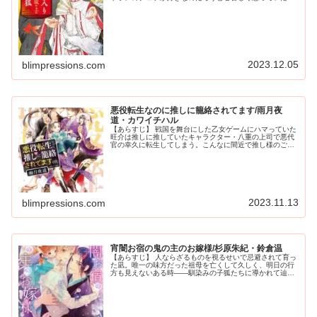
婚礼の夜、花の精に呪いをかけられ発情した雪原を鎮める
ため白鷹はやむなく彼を抱く。「百...
2023.12.05
blimpressions.com
悪役転生なのに推しに籠絡されてます/雨月夜
道・カワイチハル
【あらすじ】 戦国を舞台にした乙女ゲームにハマっていた
旺介は推しに推していたキャラクター・八重の上司で悪代
官の幸久に転生してしまう。こんなに間近で推し様のご尊
顔を目にし声を耳にして、過剰な萌えの供給に旺介は胸い
っぱい！ 八重に奇異な目で見ら...
2023.11.13
blimpressions.com
宵闇お宿の鬼の主のお嫁様/杉原朱紀・鈴倉温
【あらすじ】 人ならざるものを視るせいで忌避されて育っ
た凪。唯一の味方だった祖母を亡くして久しく、明日の行
方も見えないある時――馴染みの子狐たちに導かれて辿り
着いたのは、現世と幽世の狭間に建つ宿屋《ゆわい》。そ
の主である鬼・時雨に、幼い凪は...