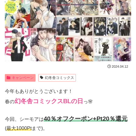
2024.04.12
キャンペーン
幻冬舎コミックス
今年もありがとうございます！
幻冬舎コミックス
BL
の日
春の
っ🌸
40％オフクーポン+Pt20％還元
今回、シーモアは
(
最大1000Pt
まで)。