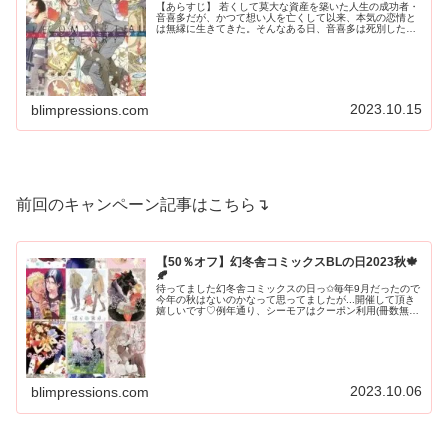
【あらすじ】 若くして莫大な資産を築いた人生の成功者・
音喜多だが、かつて想い人を亡くして以来、本気の恋情と
は無縁に生きてきた。そんなある日、音喜多は死別した相
手と酷似した顔立ちの青年と出会う。その青年・久嶋は、
華奢で可憐な外見とは裏腹に、二...
2023.10.15
blimpressions.com
前回のキャンペーン記事はこちら↴
【50％オフ】幻冬舎コミックスBLの日2023秋🍁
🍂
待ってました幻冬舎コミックスの日っ✩毎年9月だったので
今年の秋はないのかなって思ってましたが...開催して頂き
嬉しいです♡例年通り、シーモアはクーポン利用(冊数無制
限)で50％オフ📚コミックシーモア他ストアは最初から
50％オフになっておりま...
2023.10.06
blimpressions.com