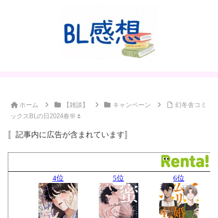
ホーム
【雑談】
キャンペーン
幻冬舎コミ
ックスBLの日2024春🌸🌷
〚記事内に広告が含まれています〛